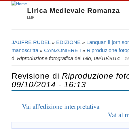
Lirica Medievale Romanza
LMR
JAUFRE RUDEL
»
EDIZIONE
»
Lanquan li jorn so
Tu sei qui
manoscritta
»
CANZONIERE I
»
Riproduzione fotog
di
Riproduzione fotografica
del
Gio, 09/10/2014 - 1
Revisione di
Riproduzione fot
09/10/2014 - 16:13
Vai all'edizione interpretativa
Vai al 