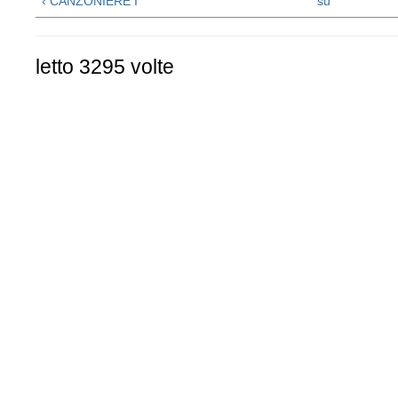
‹ CANZONIERE I
su
letto 3295 volte