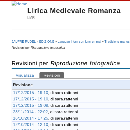
Lirica Medievale Romanza
LMR
JAUFRE RUDEL
»
EDIZIONE
»
Lanquan li jorn son lonc en mai
»
Tradizione manosc
Tu sei qui
Revisioni per
Riproduzione fotografica
Revisioni per
Riproduzione fotografica
Visualizza
Revisioni
(scheda attiva)
Schede primarie
Revisione
17/12/2015 - 19:10
, di
sara.rattenni
17/12/2015 - 19:10
, di
sara.rattenni
17/12/2015 - 19:09
, di
sara.rattenni
28/11/2014 - 22:02
, di
sara.rattenni
16/10/2014 - 17:25
, di
sara.rattenni
12/10/2014 - 12:10
, di
sara.rattenni