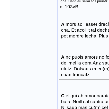
gna. Cant ieu serai sos priuatz.
[c. 103vB]
A
mors soli esser drech
cha. Et acoillit tal dec
pot mordre lecha. Plus
A
nc puois amors no fo 
del mel la cera.Anz sau
utatz. Dolsaus er cu(m) 
coan troncatz.
C
el qui ab amor barata
bata. Noill cal cautra u
Ni saup mas cu(m) cel q