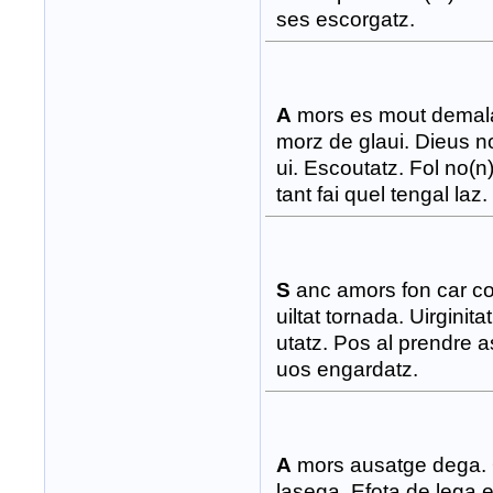
ses escorgatz.
A
mors es mout demala
morz de glaui. Dieus no
ui. Escoutatz. Fol no(n) 
tant fai quel tengal laz.
S
anc amors fon car c
uiltat tornada. Uirginit
utatz. Pos al prendre 
uos engardatz.
A
mors ausatge dega. Q
lasega. Efota de lega e