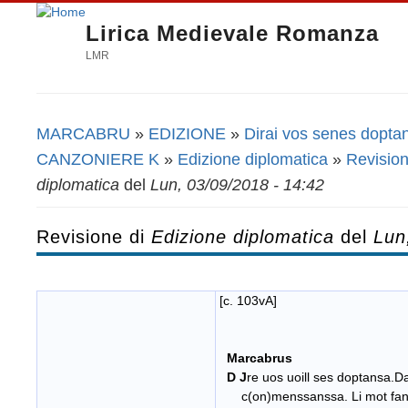
Lirica Medievale Romanza
LMR
MARCABRU
»
EDIZIONE
»
Dirai vos senes dopta
Tu sei qui
CANZONIERE K
»
Edizione diplomatica
»
Revision
diplomatica
del
Lun, 03/09/2018 - 14:42
Revisione di
Edizione diplomatica
del
Lun
[c. 103vA]
Marcabrus
D
J
re uos uoill ses doptansa.D
c(on)menssanssa. Li mot fan 