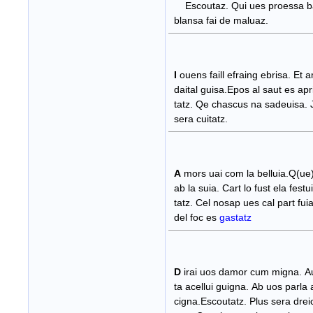
Escoutaz. Qui ues proessa b
blansa fai de maluaz.
I
ouens faill efraing ebrisa. Et 
daital guisa.Epos al saut es ap
tatz. Qe chascus na sadeuisa. 
sera cuitatz.
A
mors uai com la belluia.Q(ue
ab la suia. Cart lo fust ela fest
tatz. Cel nosap ues cal part fui
del foc es
gastatz
D
irai uos damor cum migna. A
ta acellui guigna. Ab uos parla 
cigna.Escoutatz. Plus sera dreic