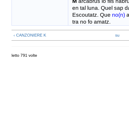
M
arcabrus lo fils nab
en tal luna. Quel sap 
Escoutatz. Que
no(n)
a
tra no fo amatz.
‹ CANZONIERE K
su
letto 791 volte