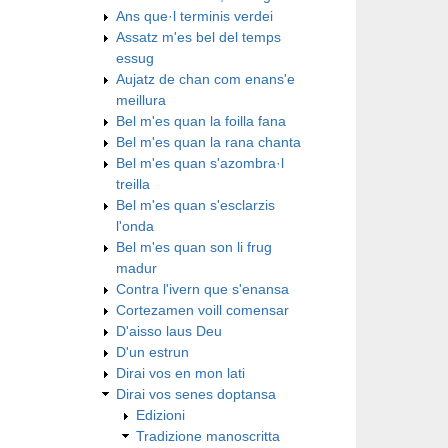
Ans que·l terminis verdei
Assatz m'es bel del temps
essug
Aujatz de chan com enans'e
meillura
Bel m'es quan la foilla fana
Bel m'es quan la rana chanta
Bel m'es quan s'azombra·l
treilla
Bel m'es quan s'esclarzis
l'onda
Bel m'es quan son li frug
madur
Contra l'ivern que s'enansa
Cortezamen voill comensar
D'aisso laus Deu
D'un estrun
Dirai vos en mon lati
Dirai vos senes doptansa
Edizioni
Tradizione manoscritta