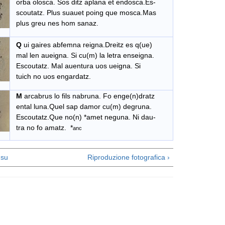
orba olosca. Sos ditz aplana et endosca.Es-
scoutatz. Plus suauet poing que mosca.Mas
plus greu nes hom sanaz.
Q
ui gaires abfemna reigna.Dreitz es q(ue)
mal len aueigna. Si cu(m) la letra enseigna.
Escoutatz. Mal auentura uos ueigna. Si
tuich no uos engardatz.
M
arcabrus lo fils nabruna. Fo enge(n)dratz
ental luna.Quel sap damor cu(m) degruna.
Escoutatz.Que no(n) *amet neguna. Ni dau-
tra no fo amatz. *
anc
su
Riproduzione fotografica ›