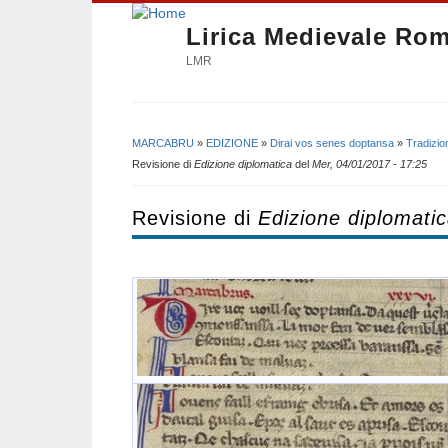
Lirica Medievale Ro
LMR
MARCABRU
»
EDIZIONE
»
Dirai vos senes doptansa
»
Tradizio
Tu sei qui
Revisione di
Edizione diplomatica
del
Mer, 04/01/2017 - 17:25
Revisione di
Edizione diplomati