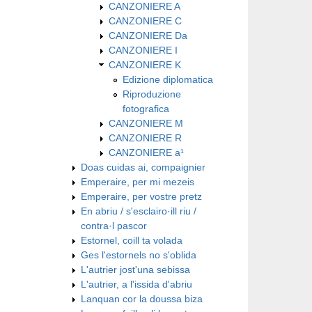
CANZONIERE A
CANZONIERE C
CANZONIERE Da
CANZONIERE I
CANZONIERE K
Edizione diplomatica
Riproduzione
fotografica
CANZONIERE M
CANZONIERE R
CANZONIERE a¹
Doas cuidas ai, compaignier
Emperaire, per mi mezeis
Emperaire, per vostre pretz
En abriu / s'esclairo·ill riu /
contra·l pascor
Estornel, coill ta volada
Ges l'estornels no s'oblida
L'autrier jost'una sebissa
L'autrier, a l'issida d'abriu
Lanquan cor la doussa biza