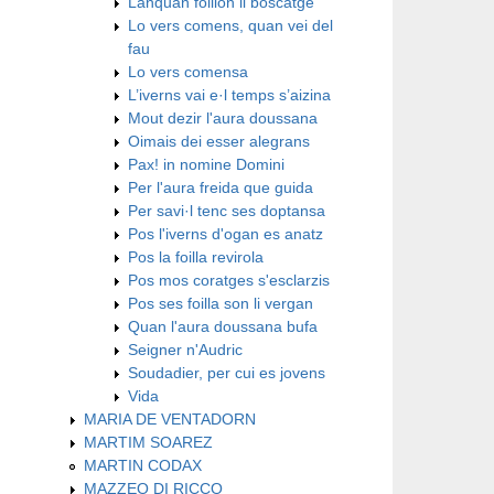
Lanquan foillon li boscatge
Lo vers comens, quan vei del
fau
Lo vers comensa
L’iverns vai e·l temps s’aizina
Mout dezir l'aura doussana
Oimais dei esser alegrans
Pax! in nomine Domini
Per l'aura freida que guida
Per savi·l tenc ses doptansa
Pos l'iverns d'ogan es anatz
Pos la foilla revirola
Pos mos coratges s'esclarzis
Pos ses foilla son li vergan
Quan l'aura doussana bufa
Seigner n'Audric
Soudadier, per cui es jovens
Vida
MARIA DE VENTADORN
MARTIM SOAREZ
MARTIN CODAX
MAZZEO DI RICCO