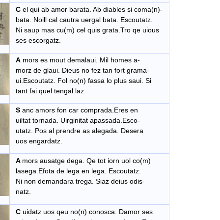
C
el qui ab amor barata. Ab diables si coma(n)-
bata. Noill cal cautra uergal bata. Escoutatz.
Ni saup mas cu(m) cel quis grata.Tro qe uious
ses escorgatz.
A
mors es mout demalaui. Mil homes a-
morz de glaui. Dieus no fez tan fort grama-
ui.Escoutatz. Fol no(n) fassa lo plus saui. Si
tant fai quel tengal laz.
S
anc amors fon car comprada.Eres en
uiltat tornada. Uirginitat apassada.Esco-
utatz. Pos al prendre as alegada. Desera
uos engardatz.
A
mors ausatge dega. Qe tot iorn uol co(m)
lasega.Efota de lega en lega. Escoutatz.
Ni non demandara trega. Siaz deius odis-
natz.
C
uidatz uos qeu no(n) conosca. Damor ses