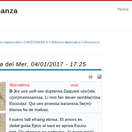
manza
Home
ne manoscritta
»
CANZONIERE K
»
Edizione diplomatica
»
Revisioni
»
ca
del
Mer, 04/01/2017 - 17:25
Marcabrus. xxui.
D
J
re uos uoill ses doptansa.Daquest u(er)sla
c(on)menssanssa. Li mot fan deuer sembla(n)sa.
Escoutaz. Qui ues proessa baranssa.Se(m)-
blansa fai de maluaz.
I
ouens faill efraing ebrisa. Et amors es
daital guisa.Epos al saut es aprisa.Escou-
tatz. Qe chascus na sadeuisa. Ja puois no(n)