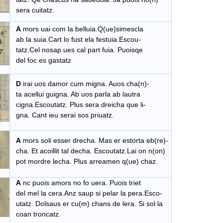
sera cuitatz.
A
mors uai com la belluia.Q(ue)simescla
ab la suia.Cart lo fust ela festuia.Escou-
tatz.Cel nosap ues cal part fuia. Puoisqe
del foc es gastatz
D
irai uos damor cum migna. Auos cha(n)-
ta acellui guigna. Ab uos parla ab lautra
cigna.Escoutatz. Plus sera dreicha que li-
gna. Cant ieu serai sos priuatz.
A
mors soli esser drecha. Mas er estorta eb(re)-
cha. Et acoillit tal decha. Escoutatz.Lai on n(on)
pot mordre lecha. Plus arreamen q(ue) chaz.
A
nc puois amors no fo uera. Puois triet
del mel la cera.Anz saup si pelar la pera.Esco-
utatz. Dolsaus er cu(m) chans de lera. Si sol la
coan troncatz.