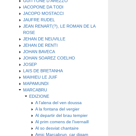
GUITTONE D'AREZZO
IACOPONE DA TODI
JACOPO MOSTACCI
JAUFRE RUDEL
JEAN RENART(?), LE ROMAN DE LA
ROSE
JEHAN DE NEUVILLE
JEHAN DE RENTI
JOHAN BAVECA
JOHAN SOAREZ COELHO
JOSEP
LAIS DE BRETANHA
MAIHIEU LE JUIF
MAPAMUNDI
MARCABRU
EDIZIONE
A l'alena del ven doussa
A la fontana del vergier
Al departir del brau tempier
Al prim comens de l'ivernaill
Al so desviat chantaire
Amic Marcabrun, car digam