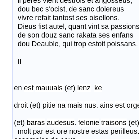
​ li peres vient destrois et angosseus,
dou bec s'ocist, de sanc dolereus
​ vivre refait tantost ses oisellons.
Dieus fist autel, quant vint sa passions
de son douz sanc rakata ses enfans
​ dou Deauble, qui trop estoit poissans.
II
en
est
mauuais
(et)
lenz
.
ke
b
d
roit
(et)
pitie
na
mais
nus
.
ains
est
org
(et)
baras
audesus
.
felonie
traisons
(et
​ molt par est ore nostre estas perilleus.