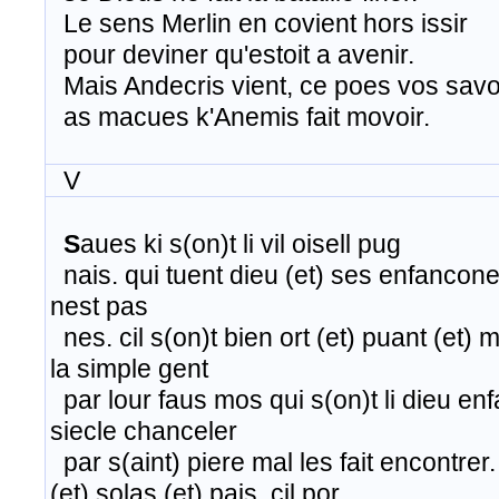
Le sens Merlin en covient hors issir
​ pour deviner qu'estoit a avenir.
Mais Andecris vient, ce poes vos savoi
as macues k'Anemis fait movoir.
V
S
aues
ki s(on)t li vil oisell pug
nais. qui tuent dieu (et) ses enfancones
nest pas
nes. cil s(on)t bien ort (et) puant (et) m
la simple gent
par lour faus mos qui s(on)t li dieu enfa
siecle chanceler
par s(aint) piere mal les fait encontrer. i
(et) solas (et) pais. cil por