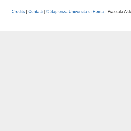
Credits
|
Contatti
|
© Sapienza Università di Roma
- Piazzale A