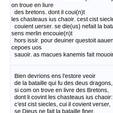
on
troue
en
liure
des
bretons
.
dont
il
coui
(n)t
les
chasteaus
ius
chaoir
.
cest
cist
siecl
​ couient uerser. se die(us) nefait la batai
sens merlin encouie(n)t
hors issir. pour deuiner questoit aauen
cepoes uos
​ sauoir. as macues kanemis fait mouo
Bien devrions ens l'estore veoir
de la bataille qui fu des deus dragons,
si com on trove en livre des Bretons,
dont li covint les chasteaus ius chaoir:
​ c'est cist siecles, cui il covient verser,
se Dieus ne fait la bataille finer.