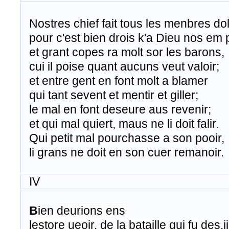
Nostres chief fait tous les menbres dol
pour c'est bien drois k'a Dieu nos em 
​ et grant copes ra molt sor les barons,
cui il poise quant aucuns veut valoir;
​ et entre gent en font molt a blamer
qui tant sevent et mentir et giller;
le mal en font deseure aus revenir;
​ et qui mal quiert, maus ne li doit falir.
Qui petit mal pourchasse a son pooir,
li grans ne doit en son cuer remanoir.
IV
B
ien
deurions
ens
lestore
ueoir
. de la
bataille
qui
fu
des.i