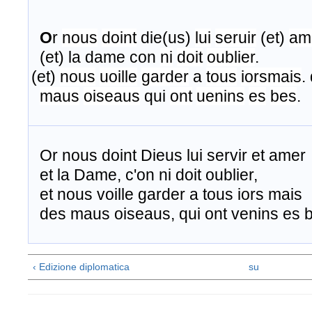
O
r
nous
doint
die(us)
lui
seruir
(et)
am
(et) la dame con
ni
doit
oublier
.
(et)
nous
uoille
garder
a
tous
iorsmais
.
maus
oiseaus
qui
ont
uenins
es
bes
.
Or nous doint Dieus lui servir et amer
et la Dame, c'on ni doit oublier,
et nous voille garder a tous iors mais
des maus oiseaus, qui ont venins es 
‹ Edizione diplomatica
su