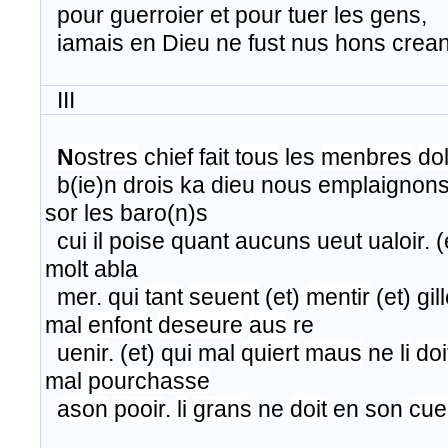
pour guerroier et pour tuer les gens,
iamais en Dieu ne fust nus hons crean
III
N
ostres
chief fait
tous
les
menbres
dol
​ b(ie)n drois ka dieu nous emplaignons
sor les baro(n)s
cui il poise quant aucuns ueut ualoir. (
molt abla
mer. qui
tant
seuent
(et)
mentir
(et) gill
mal
enfont
deseure
aus
re
uenir
. (et) qui mal
quiert
maus
ne
li
doi
mal
pourchasse
ason
pooir
.
li
grans
ne
doit
en son
cue