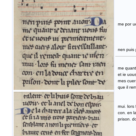
me po
nen puis 
me quant 
et ie uous
mes cuers a
que i
mui. lors 
con. en la
prison