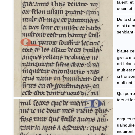
talent. et 
ueoir. et l
D
e la cha
et si i a m
senbla
biaute ceu
gier a mis
ort felon 
mult est m
ci troi son
mult ont t
Q
ui porroi
tors et
onques rol
uainquirent
inquirent