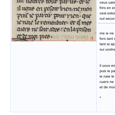
ceus uaint
frirs en e
cest estor
nul secor
me ie ne d
fors tant 
tant ai ap
sui uo
il uous en
puis ie par
ie naie le
cuers ne s
et de moi
*