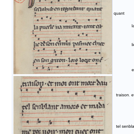
sesba
q
la puc
lie de
en son 
traiso
tel s