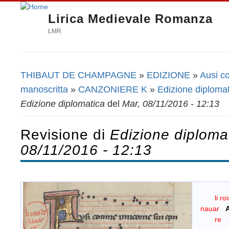
Lirica Medievale Romanza
LMR
THIBAUT DE CHAMPAGNE
»
EDIZIONE
»
Ausi co
Tu sei qui
manoscritta
»
CANZONIERE K
»
Edizione diploma
Edizione diplomatica
del
Mar, 08/11/2016 - 12:13
Revisione di
Edizione diploma
08/11/2016 - 12:13
li r
nauar
re