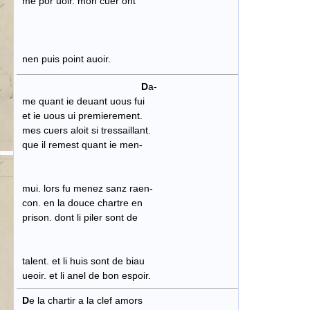
me por uoir. mon cuer ont
nen puis point auoir.
D
a-
me quant ie deuant uous fui
et ie uous ui premierement.
mes cuers aloit si tressaillant.
que il remest quant ie men-
mui. lors fu menez sanz raen-
con. en la douce chartre en
prison. dont li piler sont de
talent. et li huis sont de biau
ueoir. et li anel de bon espoir.
D
e la chartir a la clef amors