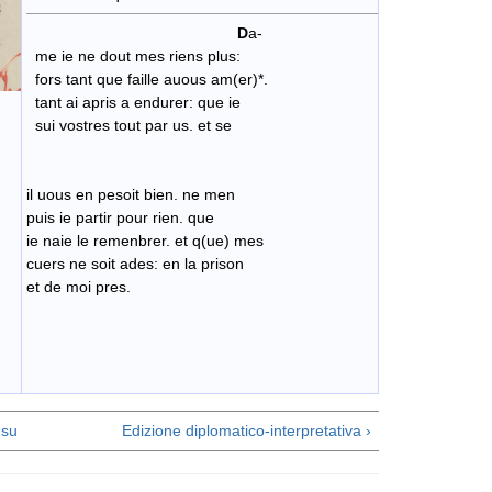
D
a-
me ie ne dout mes riens plus:
fors tant que faille auous am(er)*.
tant ai apris a endurer: que ie
sui vostres tout par us. et se
il uous en pesoit bien. ne men
puis ie partir pour rien. que
ie naie le remenbrer. et q(ue) mes
cuers ne soit ades: en la prison
et de moi pres.
su
Edizione diplomatico-interpretativa ›