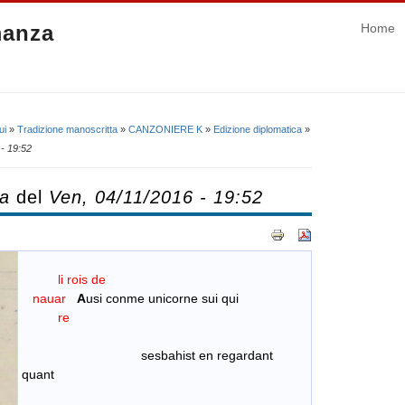
manza
Home
ui
»
Tradizione manoscritta
»
CANZONIERE K
»
Edizione diplomatica
»
- 19:52
ca
del
Ven, 04/11/2016 - 19:52
li rois de
nauar
A
usi conme unicorne sui qui
re
sesbahist en regardant
quant