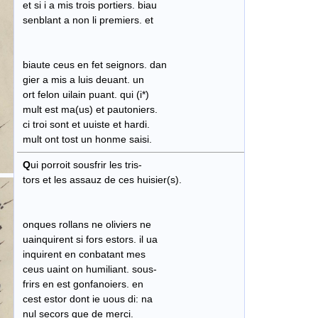
et si i a mis trois portiers. biau
senblant a non li premiers. et
biaute ceus en fet seignors. dan
gier a mis a luis deuant. un
ort felon uilain puant. qui (i*)
mult est ma(us) et pautoniers.
ci troi sont et uuiste et hardi.
mult ont tost un honme saisi.
Q
ui porroit sousfrir les tris-
tors et les assauz de ces huisier(s).
onques rollans ne oliviers ne
uainquirent si fors estors. il ua
inquirent en conbatant mes
ceus uaint on humiliant. sous-
frirs en est gonfanoiers. en
cest estor dont ie uous di: na
nul secors que de merci.