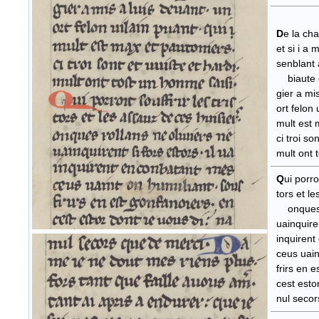
D
e la cha
et si i a m
senbla
biaute ce
gier a mis
ort felon 
mult est m
ci troi son
mult ont t
Q
ui porroi
tors et
onques ro
uainquirent
inquirent
ceus uaint
frirs en e
cest estor
nul secor