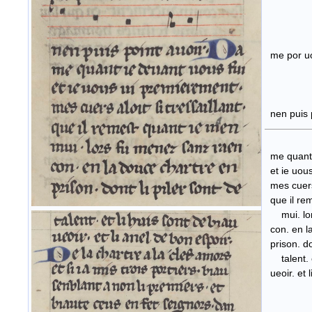
me po
nen puis 
me quant 
et ie uous
mes cuers a
que i
mui. lors
con. en la
prison
talent. et
ueoir. et l