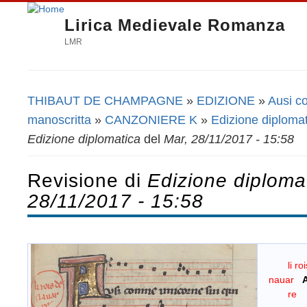
Lirica Medievale Romanza
LMR
THIBAUT DE CHAMPAGNE
»
EDIZIONE
»
Ausi co
Tu sei qui
manoscritta
»
CANZONIERE K
»
Edizione diploma
Edizione diplomatica
del
Mar, 28/11/2017 - 15:58
Revisione di
Edizione diploma
28/11/2017 - 15:58
li r
nauar
re