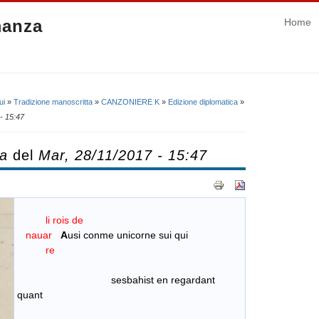
manza
Home
ui
»
Tradizione manoscritta
»
CANZONIERE K
»
Edizione diplomatica
»
- 15:47
ca
del
Mar, 28/11/2017 - 15:47
li rois de
nauar
A
usi conme unicorne sui qui
re
sesbahist en regardant
quant