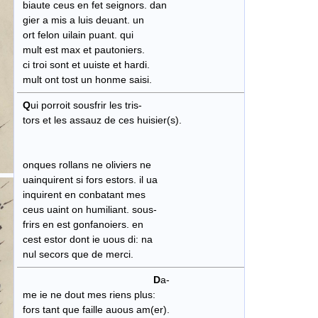
biaute ceus en fet seignors. dan
gier a mis a luis deuant. un
ort felon uilain puant. qui
mult est max et pautoniers.
ci troi sont et uuiste et hardi.
mult ont tost un honme saisi.
Q
ui porroit sousfrir les tris-
tors et les assauz de ces huisier(s).
onques rollans ne oliviers ne
uainquirent si fors estors. il ua
inquirent en conbatant mes
ceus uaint on humiliant. sous-
frirs en est gonfanoiers. en
cest estor dont ie uous di: na
nul secors que de merci.
D
a-
me ie ne dout mes riens plus:
fors tant que faille auous am(er).