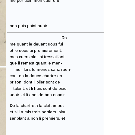
me por uoir. mon cuer ont
nen puis point auoir.
D
a
me quant ie deuant uous fui
et ie uous ui premierement.
mes cuers aloit si tressaillant.
que il remest quant ie men-
mui. lors fu menez sanz raen-
con. en la douce chartre en
prison. dont li piler sont de
talent. et li huis sont de biau
ueoir. et li anel de bon espoir.
D
e la chartre a la clef amors
et si i a mis trois portiers. biau
senblant a non li premiers. et