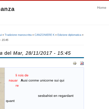
manza
Home
ui
»
Tradizione manoscritta
»
CANZONIERE K
»
Edizione diplomatica
»
- 15:45
ca
del
Mar, 28/11/2017 - 15:45
li rois de
nauar
A
usi conme unicorne sui qui
re
sesbahist en regardant
quant