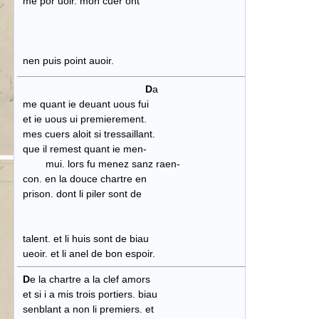
me por uoir. mon cuer ont
nen puis point auoir.
D
a
me quant ie deuant uous fui
et ie uous ui premierement.
mes cuers aloit si tressaillant.
que il remest quant ie men-
mui. lors fu menez sanz raen-
con. en la douce chartre en
prison. dont li piler sont de
talent. et li huis sont de biau
ueoir. et li anel de bon espoir.
D
e la chartre a la clef amors
et si i a mis trois portiers. biau
senblant a non li premiers. et