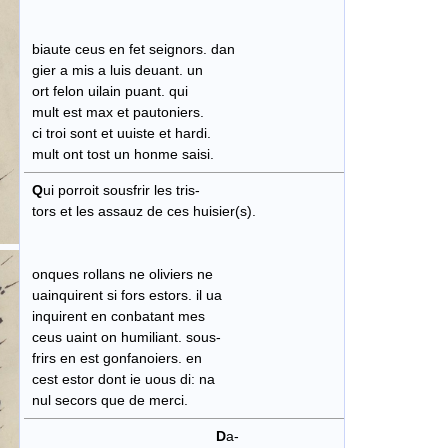
biaute ceus en fet seignors. dan
gier a mis a luis deuant. un
ort felon uilain puant. qui
mult est max et pautoniers.
ci troi sont et uuiste et hardi.
mult ont tost un honme saisi.
Q
ui porroit sousfrir les tris-
tors et les assauz de ces huisier(s).
onques rollans ne oliviers ne
uainquirent si fors estors. il ua
inquirent en conbatant mes
ceus uaint on humiliant. sous-
frirs en est gonfanoiers. en
cest estor dont ie uous di: na
nul secors que de merci.
D
a-