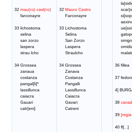
la[sidi
32
mau(ro) cast(ro)
32
Mauro Castro
scar[o
farconayre
Farconayre
si[sopo
aexino[
33 lichostoma
33 Lichostoma
ue[ssic
selina
Selina
gatopol
san zorzo
San Zorzo
smigny
laspera
Laspera
omidi
strau lcho
Straulcho
malatr
34 Grossea
34 Grossea
36 fillea
zanaua
Zanava
costanza
Costanza
37 fedoni
pangal[li]*
Pangalli
lassillunca
Lassillunca
4] BURG
caiacra
Caiacra
Gauari
Gavari
38
cana
catr[eni]
Catreni
39
[regia
40 fl[...]