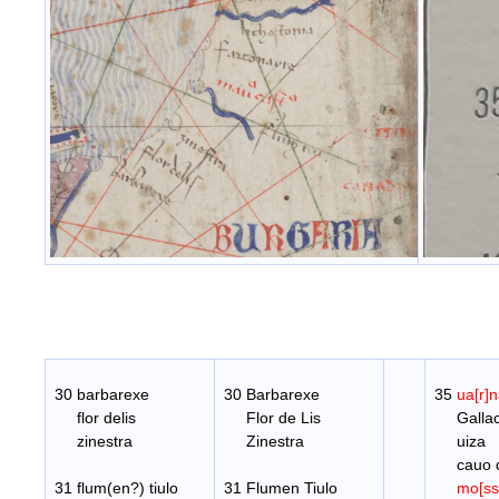
30 barbarexe
30 Barbarexe
35
ua[r]
flor delis
Flor de Lis
Gallac
zinestra
Zinestra
uiza
cauo de
31 flum(en?) tiulo
31 Flumen Tiulo
mo[ss