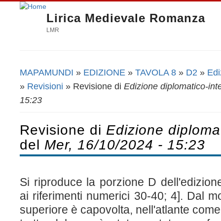
Lirica Medievale Romanza
LMR
MAPAMUNDI
»
EDIZIONE
»
TAVOLA 8
»
D2
»
Edi
Tu sei qui
»
Revisioni
» Revisione di
Edizione diplomatico-inte
15:23
Revisione di
Edizione diplomat
del
Mer, 16/10/2024 - 15:23
Si riproduce la porzione D dell'edizio
ai riferimenti numerici 30-40; 4].
Dal mom
superiore è capovolta, nell'atlante come