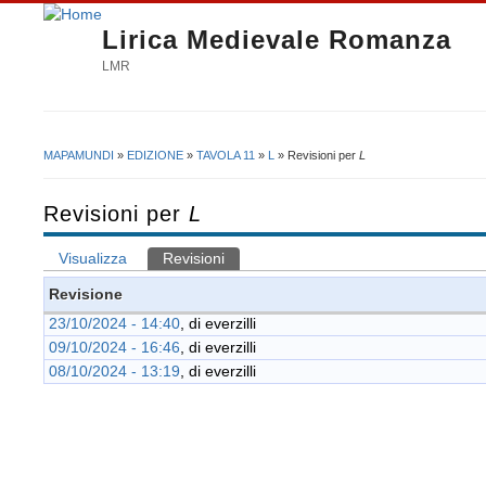
Lirica Medievale Romanza
LMR
MAPAMUNDI
»
EDIZIONE
»
TAVOLA 11
»
L
» Revisioni per
L
Tu sei qui
Revisioni per
L
Visualizza
Revisioni
(scheda attiva)
Schede primarie
Revisione
23/10/2024 - 14:40
, di
everzilli
09/10/2024 - 16:46
, di
everzilli
08/10/2024 - 13:19
, di
everzilli