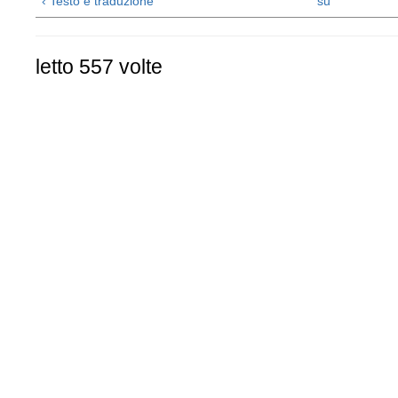
‹ Testo e traduzione
su
letto 557 volte