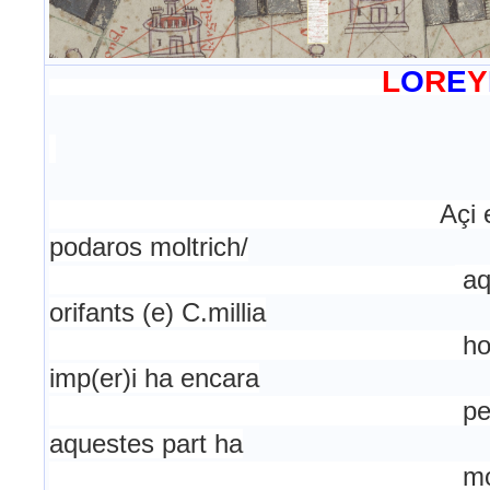
L
O
R
E
Y
Açi e
podaros moltrich/
aq
orifants (e) C.millia
ho
imp(er)i ha encara
pe
aquestes part ha
mo