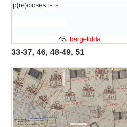
p(re)cioses :- :-
45.
bargelidda
4
33-37, 46, 48-49, 51