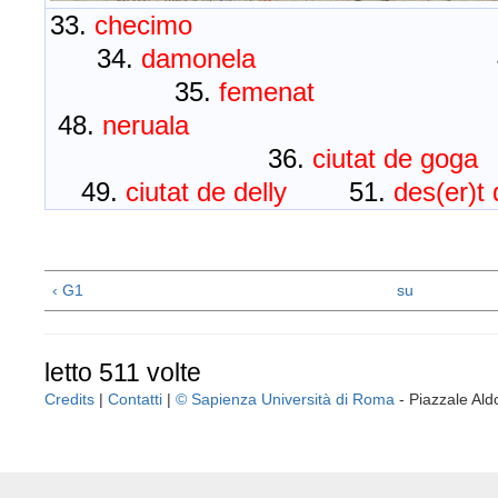
33.
checimo
34.
damonela
35.
feme
48.
neruala
36.
ciutat de g
49.
ciutat de delly
51.
des(er)t
‹ G1
su
letto 511 volte
Credits
|
Contatti
|
© Sapienza Università di Roma
- Piazzale A