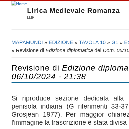
Lirica Medievale Romanza
LMR
MAPAMUNDI
»
EDIZIONE
»
TAVOLA 10
»
G1
»
Ed
Tu sei qui
» Revisione di
Edizione diplomatica
del
Dom, 06/10
Revisione di
Edizione diploma
06/10/2024 - 21:38
Si riproduce sezione dedicata alla 
penisola indiana (G riferimenti 33-37
Grosjean 1977). Per maggior chiarezz
l'immagine la trascrizione è stata divisa 