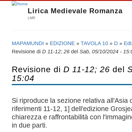
Lirica Medievale Romanza
LMR
MAPAMUNDI
»
EDIZIONE
»
TAVOLA 10
»
D
»
Edi
Tu sei qui
Revisione di
D 11-12; 26
del
Sab, 05/10/2024 - 15:
Revisione di
D 11-12; 26
del
S
15:04
Si riproduce la sezione relativa all'Asia
riferimenti 11-12, 1] dell'edizione Gros
chiarezza e raffrontabilità con l'immagin
in due parti.