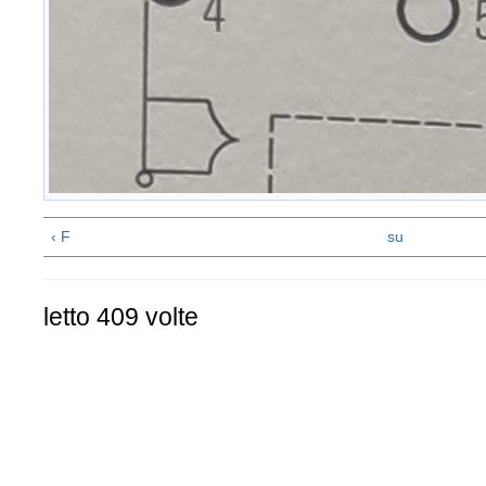
‹ F
su
letto 409 volte