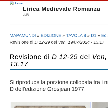
Lirica Medievale Romanza
LMR
MAPAMUNDI
»
EDIZIONE
»
TAVOLA 8
»
D1
»
Edi
Tu sei qui
Revisione di
D 12-29
del
Ven, 19/07/2024 - 13:17
Revisione di
D 12-29
del
Ven,
13:17
Si riproduce la porzione collocata tra i 
D dell'edizione Grosjean 1977.