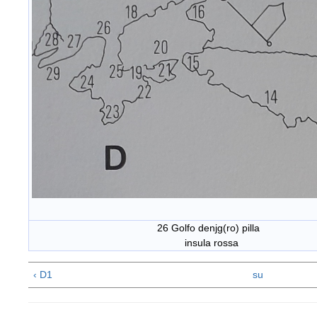
26 Golfo denjg(ro) pilla
insula rossa
‹ D1
su