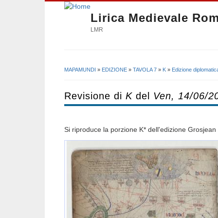
Lirica Medievale Ro
LMR
MAPAMUNDI
»
EDIZIONE
»
TAVOLA 7
»
K
»
Edizione diplomatic
Tu sei qui
Revisione di
K
del
Ven, 14/06/2
Si riproduce la porzione K* dell'edizione Grosjean