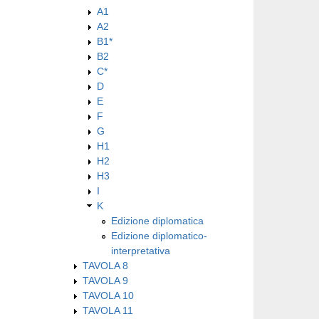
A1
A2
B1*
B2
C*
D
E
F
G
H1
H2
H3
I
K
Edizione diplomatica
Edizione diplomatico-
interpretativa
TAVOLA 8
TAVOLA 9
TAVOLA 10
TAVOLA 11