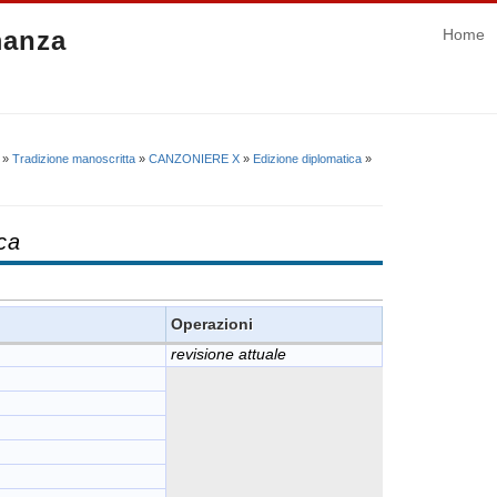
manza
Home
»
Tradizione manoscritta
»
CANZONIERE X
»
Edizione diplomatica
»
ca
Operazioni
revisione attuale