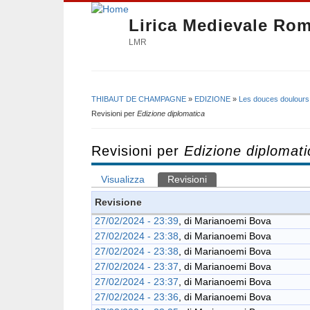
Lirica Medievale Ro
LMR
THIBAUT DE CHAMPAGNE
»
EDIZIONE
»
Les douces doulours
Tu sei qui
Revisioni per
Edizione diplomatica
Revisioni per
Edizione diplomati
Visualizza
Revisioni
(scheda attiva)
Schede primarie
Revisione
27/02/2024 - 23:39
, di
Marianoemi Bova
27/02/2024 - 23:38
, di
Marianoemi Bova
27/02/2024 - 23:38
, di
Marianoemi Bova
27/02/2024 - 23:37
, di
Marianoemi Bova
27/02/2024 - 23:37
, di
Marianoemi Bova
27/02/2024 - 23:36
, di
Marianoemi Bova