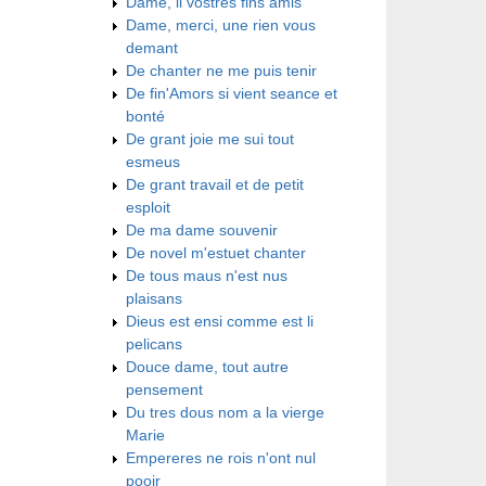
Dame, li vostres fins amis
Dame, merci, une rien vous
demant
De chanter ne me puis tenir
De fin'Amors si vient seance et
bonté
De grant joie me sui tout
esmeus
De grant travail et de petit
esploit
De ma dame souvenir
De novel m'estuet chanter
De tous maus n'est nus
plaisans
Dieus est ensi comme est li
pelicans
Douce dame, tout autre
pensement
Du tres dous nom a la vierge
Marie
Empereres ne rois n'ont nul
pooir