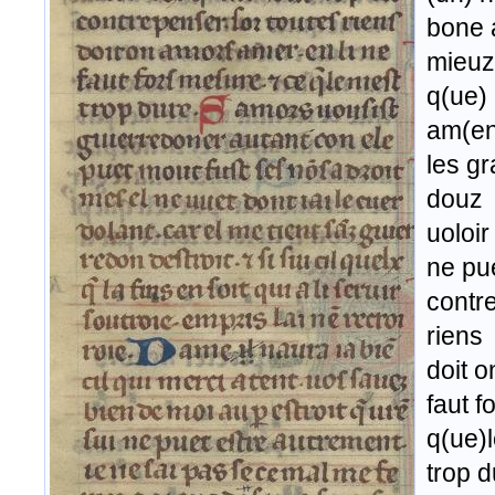
bon
mieuz
q(ue) 
am(en
les g
douz
uoloir
ne pu
contr
riens
doit o
faut f
q(ue)
trop 