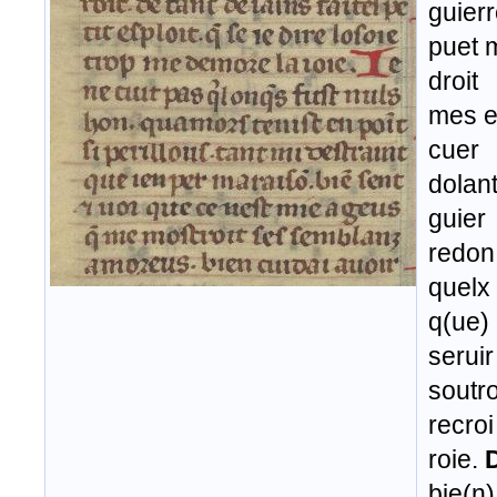
guier
puet 
droit
mes el
cuer
dolant
guier
redon 
quelx
q(ue) 
seruir
soutro
recroi
roie.
bie(n)