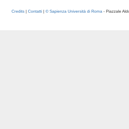
Credits
|
Contatti
|
© Sapienza Università di Roma
- Piazzale A