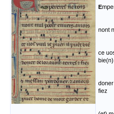
E
mper
nont 
ce uos
bie(n)
doner 
fiez
(et) m