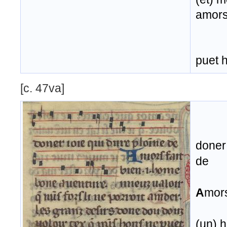
amor
puet 
[c. 47va]
doner 
de
A
mors
(un) 