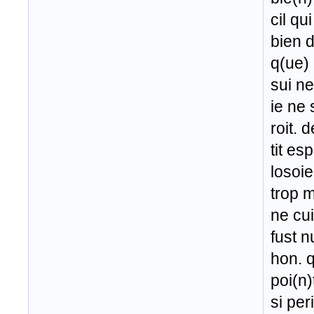
cil qu
bien d
q(ue) 
sui ne
ie ne 
roit. 
tit es
losoie
trop 
ne cui
fust n
hon. 
poi(n)
si per