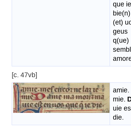
que ie
bie(n)
(et) u
geus
q(ue)
semb
amore
[c. 47vb]
amie. 
mie.
uie es
die.