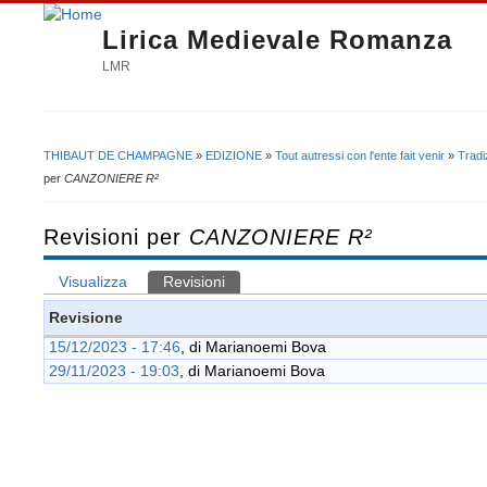
Lirica Medievale Romanza
LMR
THIBAUT DE CHAMPAGNE
»
EDIZIONE
»
Tout autressi con l'ente fait venir
»
Tradi
Tu sei qui
per
CANZONIERE R²
Revisioni per
CANZONIERE R²
Visualizza
Revisioni
(scheda attiva)
Schede primarie
Revisione
15/12/2023 - 17:46
, di
Marianoemi Bova
29/11/2023 - 19:03
, di
Marianoemi Bova