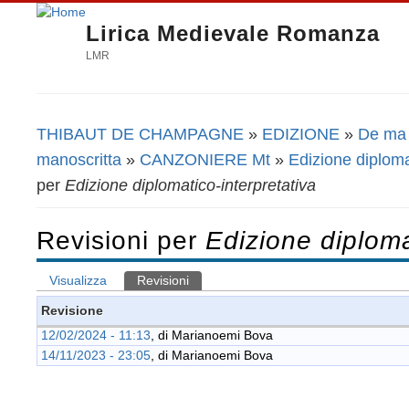
Lirica Medievale Romanza
LMR
THIBAUT DE CHAMPAGNE
»
EDIZIONE
»
De ma 
Tu sei qui
manoscritta
»
CANZONIERE Mt
»
Edizione diploma
per
Edizione diplomatico-interpretativa
Revisioni per
Edizione diploma
Visualizza
Revisioni
(scheda attiva)
Schede primarie
Revisione
12/02/2024 - 11:13
, di
Marianoemi Bova
14/11/2023 - 23:05
, di
Marianoemi Bova