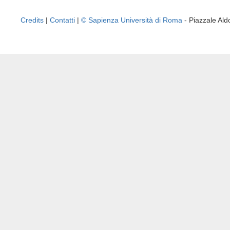
Credits
|
Contatti
|
© Sapienza Università di Roma
- Piazzale A