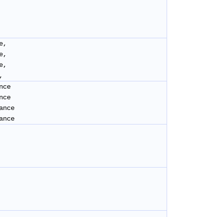
e,
ce,
ce,
,
nce
nce
tance
ance