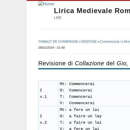
Lirica Medievale Ro
LMR
THIBAUT DE CHAMPAGNE
»
EDIZIONE
»
Conmencerai / a fere 
Tu sei qui
08/02/2024 - 01:48
Revisione di
Collazione
del
Gio,
Mt: Commencerai
I
O: Comencerai
v.1
T: Comencerai
​V: Conmencerai
Mt: a fere un lai
I
O: a faire un lay
v.2
T: a faire un lai
V: a fere un lai