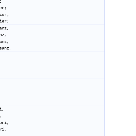
;
stier;
stier;
ier;
anz,
nz,
sans,
ssanz,
s
i,
i,
 pri,
 pri,