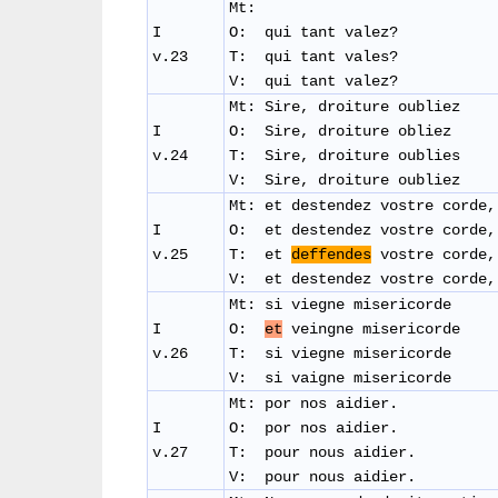
Mt:
I
O: qui tant valez?
v.23
T: qui tant vales?
V: qui tant valez?
Mt: Sire, droiture oubliez
I
O: Sire, droiture obliez
v.24
T: Sire, droiture oublies
V: Sire, droiture oubliez
Mt: et destendez vostre corde,
I
O: et destendez vostre cord
v.25
T: et
deffendes
vostre corde
V: et destendez vostre corde
Mt: si viegne misericorde
I
O:
et
veingne misericorde
v.26
T: si viegne misericorde
V: si vaigne misericorde
Mt: por nos aidier.
I
O: por nos aidier.
v.27
T: pour nous aidier.
V: pour nous aidier.