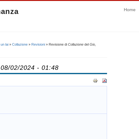
manza
Home
un lai
»
Collazione
»
Revisioni
» Revisione di
Collazione
del
Gio,
 08/02/2024 - 01:48