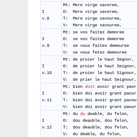
Mt: Mere virge savoree,
I
O: Mere virge savoree,
v.8
T: Mere virge savouree,
V: Mere virge savouree,
Mt: se vos faitez demoree
I
O: se vos faites demoree
v.9
T: se vous faites demouree
​V: se vous fetes demouree
Mt: de proier le haut Segnor,
I
O: de proier le haut 
v.10
T: de proier le haut Signour,
V: de prier le haut Seigno
Mt: bien
doit
avoir grant paor
I
O: bien doi avoir grant paour
v.11
T: bien doi avoir grant pavou
V: bien doi avoir grant pa
Mt: du
du
deable, du felon,
I
O: dou deauble, dou felon,
v.12
T: dou deauble, dou felon,
V: du deable, du felon,