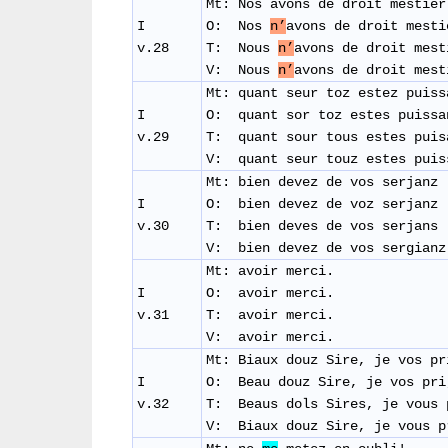
Mt: Nos avons de droit mestier
I
O: Nos
n’
avons de droit me
v.28
T: Nous
n’
avons de droit me
V: Nous
n’
avons de droit mest
Mt: quant seur toz estez puiss
I
O: quant sor toz estes puissa
v.29
T: quant sour tous estes pui
V: quant seur touz estes pui
Mt: bien devez de vos serjanz
I
O: bien devez de voz serjanz
v.30
T: bien deves de vos serjan
V: bien devez de vos sergianz
Mt: avoir merci.
I
O: avoir merci.
v.31
T: avoir merci.
V: avoir merci.
Mt: Biaux douz Sire, je vos pr
I
O: Beau douz Sire, je vos pr
v.32
T: Beaus dols Sires, je vous
V: Biaux douz Sire, je vous