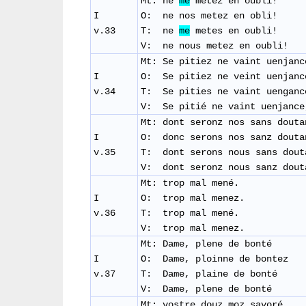
Mt: ne
me
metez en oubli!
I
O: ne nos metez en obli!
v.33
T: ne
me
metes en oubli!
V: ne nous metez en oubli!
Mt: Se pitiez ne vaint uenjanc
I
O: Se pitiez ne veint uenjan
v.34
T: Se pities ne vaint uengan
V: Se pitié ne vaint uenjance
Mt: dont seronz nos sans douta
I
O: donc serons nos sanz douta
v.35
T: dont serons nous sans dou
V: dont seronz nous sanz dout
Mt: trop mal mené.
I
O: trop mal menez.
v.36
T: trop mal mené.
V: trop mal menez.
Mt: Dame, plene de bonté
I
O: Dame, ploinne de bontez
v.37
T: Dame, plaine de bonté
V: Dame, plene de bonté
Mt: vostre douz moz savoré