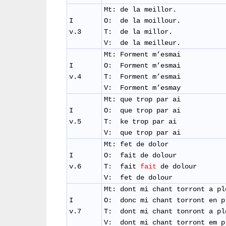
Mt: de la meillor.
I
O: de la moillour.
v.3
T: de la millor.
V: de la meilleur.
Mt: Forment m’esmai
I
O: Forment m’esmai
v.4
T: Forment m’esmai
V: Forment m’esmay
Mt: que trop par ai
I
O: que trop par ai
v.5
T: ke trop par ai
V: que trop par ai
Mt: fet de dolor
I
O: fait de dolour
v.6
T: fait
fait
de dolour
V: fet de dolour
Mt: dont mi chant torront a pl
I
O: donc mi chant torront en p
v.7
T: dont mi chant tonront a p
V: dont mi chant torront em 