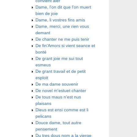
convient aler
Dame, l'on dit que l'on muert
bien de joie
Dame, li vostres fins amis
Dame, merci, une rien vous
demant
De chanter ne me puis tenir
De fin'Amors si vient seance et
bonté
De grant joie me sui tout
esmeus
De grant travail et de petit
esploit
De ma dame souvenir
De novel m'estuet chanter
De tous maus n'est nus
plaisans
Dieus est ensi comme est li
pelicans
Douce dame, tout autre
pensement
Du tres dous nom a la vierge