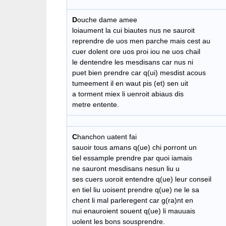
D
ouche dame amee
loiaument la cui biautes nus ne sauroit
reprendre de uos men parche mais cest au
cuer dolent ore uos proi iou ne uos chail
le dentendre les mesdisans car nus ni
puet bien prendre car q(ui) mesdist acous
tumeement il en waut pis (et) sen uit
a torment miex li uenroit abiaus dis
metre entente.
C
hanchon uatent fai
sauoir tous amans q(ue) chi porront un
tiel essample prendre par quoi iamais
ne sauront mesdisans nesun liu u
ses cuers uoroit entendre q(ue) leur conseil
en tiel liu uoisent prendre q(ue) ne le sa
chent li mal parleregent car g(ra)nt en
nui enauroient souent q(ue) li mauuais
uolent les bons sousprendre.