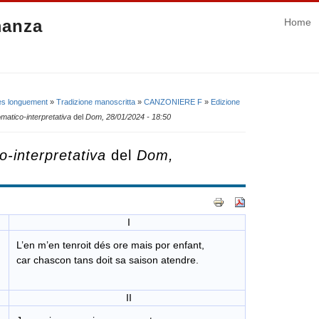
manza
Home
ies longuement
»
Tradizione manoscritta
»
CANZONIERE F
»
Edizione
omatico-interpretativa
del
Dom, 28/01/2024 - 18:50
o-interpretativa
del
Dom,
I
L’en m’en tenroit dés ore mais por enfant,
car chascon tans doit sa saison atendre.
II