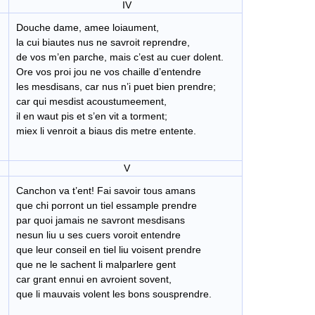
IV
Douche dame, amee loiaument,
la cui biautes nus ne savroit reprendre,
de vos m’en parche, mais c’est au cuer dolent.
Ore vos proi jou ne vos chaille d’entendre
les mesdisans, car nus n’i puet bien prendre;
car qui mesdist acoustumeement,
il en waut pis et s’en vit a torment;
miex li venroit a biaus dis metre entente.
V
Canchon va t’ent! Fai savoir tous amans
que chi porront un tiel essample prendre
par quoi jamais ne savront mesdisans
nesun liu u ses cuers voroit entendre
que leur conseil en tiel liu voisent prendre
que ne le sachent li malparlere gent
car grant ennui en avroient sovent,
que li mauvais volent les bons sousprendre.