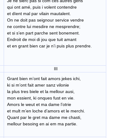
Je ne sierc pas si com ces autres gens
qui ont amé, puis i volent contendre
et dïent mal par vilain mautalent.
On ne doit pas seignour service vendre
ne contre lui mesdire ne mesprendre;
et si s’en part parche sent bonement.
Endroit de moi di jou que tuit amant
et en grant bien car je n’i puis plus prendre.
III
Grant bien m’ont fait amors jekes ichi,
ki si m’ont fait amer sanz vilonie
la plus tres biele et la mellour ausi,
mon essient, ki onques fust en vie.
Amors le weut et ma dame l’otrie
et mult m’en loche d’amors et le merchi.
Quant par le gret ma dame me chasti,
mellour besoing en ai em ma partie.