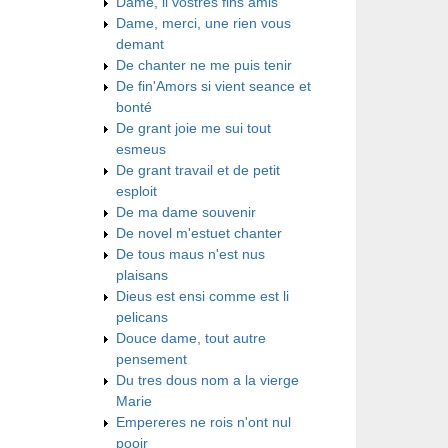
Dame, li vostres fins amis
Dame, merci, une rien vous
demant
De chanter ne me puis tenir
De fin'Amors si vient seance et
bonté
De grant joie me sui tout
esmeus
De grant travail et de petit
esploit
De ma dame souvenir
De novel m'estuet chanter
De tous maus n'est nus
plaisans
Dieus est ensi comme est li
pelicans
Douce dame, tout autre
pensement
Du tres dous nom a la vierge
Marie
Empereres ne rois n'ont nul
pooir