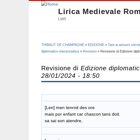
Lirica Medievale Ro
LMR
THIBAUT DE CHAMPAGNE
»
EDIZIONE
»
Tant ai amours serv
Tu sei qui
diplomatico-interpretativa
»
Revisioni
» Revisione di
Edizione dipl
Revisione di
Edizione diplomatic
28/01/2024 - 18:50
[Len] men tenroit des ore
mais por enfant car chascon tans doit.
sa sai son atendre,