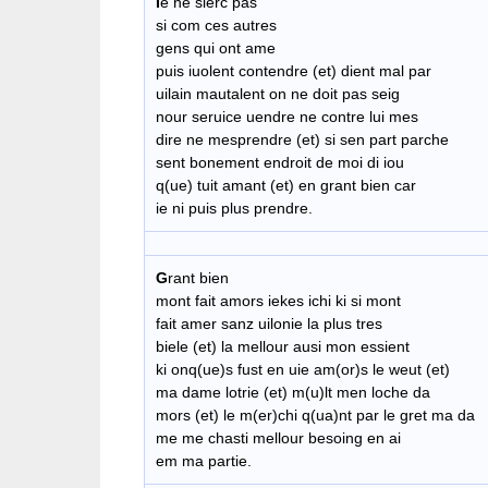
I
e ne sierc pas
si com ces autres
gens qui ont ame
puis iuolent contendre (et) dient mal par
uilain mautalent on ne doit pas seig
nour seruice uendre ne contre lui mes
dire ne mesprendre (et) si sen part parche
sent bonement endroit de moi di iou
q(ue) tuit amant (et) en grant bien car
ie ni puis plus prendre.
G
rant bien
mont fait amors iekes ichi ki si mont
fait amer sanz uilonie la plus tres
biele (et) la mellour ausi mon essient
ki onq(ue)s fust en uie am(or)s le weut (et)
ma dame lotrie (et) m(u)lt men loche da
mors (et) le m(er)chi q(ua)nt par le gret ma da
me me chasti mellour besoing en ai
em ma partie.