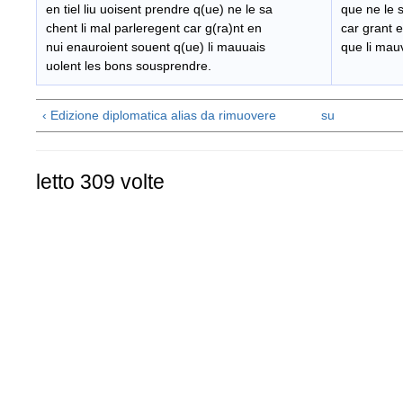
en tiel liu uoisent prendre q(ue) ne le sa
que ne le 
chent li mal parleregent car g(ra)nt en
car grant 
nui enauroient souent q(ue) li mauuais
que li mau
uolent les bons sousprendre.
‹ Edizione diplomatica alias da rimuovere
su
letto 309 volte