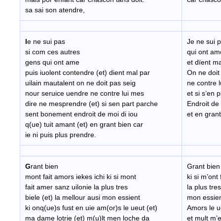
sa sai son atendre,
I
e ne sui pas
Je ne sui 
si com ces autres
qui ont am
gens qui ont ame
et dïent ma
puis iuolent contendre (et) dient mal par
On ne doit
uilain mautalent on ne doit pas seig
ne contre 
nour seruice uendre ne contre lui mes
et si s’en
dire ne mesprendre (et) si sen part parche
Endroit de 
sent bonement endroit de moi di iou
et en grant
q(ue) tuit amant (et) en grant bien car
ie ni puis plus prendre.
G
rant bien
Grant bien 
mont fait amors iekes ichi ki si mont
ki si m’ont
fait amer sanz uilonie la plus tres
la plus tre
biele (et) la mellour ausi mon essient
mon essient
ki onq(ue)s fust en uie am(or)s le ueut (et)
Amors le u
ma dame lotrie (et) m(u)lt men loche da
et mult m’