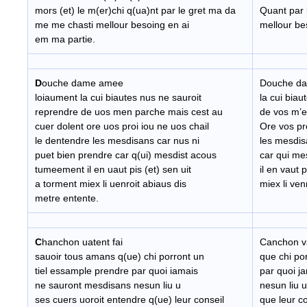
mors (et) le m(er)chi q(ua)nt par le gret ma da
Quant par 
me me chasti mellour besoing en ai
mellour be
em ma partie.
D
ouche dame amee
Douche da
loiaument la cui biautes nus ne sauroit
la cui biau
reprendre de uos men parche mais cest au
de vos m’e
cuer dolent ore uos proi iou ne uos chail
Ore vos pro
le dentendre les mesdisans car nus ni
les mesdis
puet bien prendre car q(ui) mesdist acous
car qui m
tumeement il en uaut pis (et) sen uit
il en vaut p
a torment miex li uenroit abiaus dis
miex li ven
metre entente.
C
hanchon uatent fai
Canchon va
sauoir tous amans q(ue) chi porront un
que chi po
tiel essample prendre par quoi iamais
par quoi j
ne sauront mesdisans nesun liu u
nesun liu 
ses cuers uoroit entendre q(ue) leur conseil
que leur co