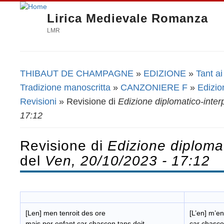
Lirica Medievale Romanza
LMR
THIBAUT DE CHAMPAGNE
»
EDIZIONE
»
Tant a
Tu sei qui
Tradizione manoscritta
»
CANZONIERE F
»
Edizio
Revisioni
» Revisione di
Edizione diplomatico-inter
17:12
Revisione di
Edizione diplomat
del
Ven, 20/10/2023 - 17:12
[Len] men tenroit des ore
[L’en] m’en
mais por enfant car chascon tans doit.
car chasco