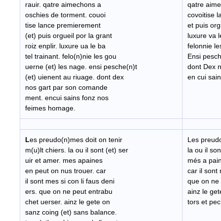
rauir. qatre aimechons a
qatre aime
oschies de torment. couoi
covoitise 
tise lance premierement
et puis org
(et) puis orgueil por la grant
luxure va l
roiz enplir. luxure ua le ba
felonnie l
tel trainant. felo(n)nie les gou
Ensi pesch
uerne (et) les nage. ensi pesche(n)t
dont Dex 
(et) uienent au riuage. dont dex
en cui sai
nos gart par son comande
ment. encui sains fonz nos
feimes homage.
L
es preudo(n)mes doit on tenir
Les preudo
m(u)lt chiers. la ou il sont (et) ser
la ou il so
uir et amer. mes apaines
més a pain
en peut on nus trouer. car
car il sont
il sont mes si con li faus deni
que on ne 
ers. que on ne peut entrabu
ainz le ge
chet uerser. ainz le gete on
tors et pec
sanz coing (et) sans balance.