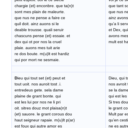
chargie (et) enconbre. que ta(n)t
que tant s
sont mes plain de maleurte.
que nus ne 
que nus ne pense a faire ce
ainz avons
quil doit. ainz auons si le
qu’a li se
deable trousse. quali seruir
et Dex, qui
chascuns pense (et) essaie. et
avons mes 
dex qui ot por nos la cruel
mult est h
plaie. auons mes tuit arie
re dos boute. m(u)lt est hardiz
qui por mort ne sesmaie.
D
ieu qui tout set (et) peut et
Dieu, qui t
tout uoit. nos auroit tost .i.
nos avroit
entredeus gete. sela dame
se la dame
plaine de grant bonte. qui
qui est les 
est les lui por nos ne li pri
Si tres do
oit. sitres douz mot plaisa(n)t
le grant c
(et) sauore. le grant corous dou
Mult par e
haut seigneur rapaie. m(u)lt p(ar)
qu’en cesti
est foux qui autre amor es
ne es autr