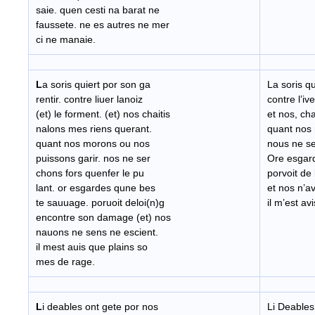
saie. quen cesti na barat ne
faussete. ne es autres ne mer
ci ne manaie.
L
a soris quiert por son ga
La soris qu
rentir. contre liuer lanoiz
contre l’ive
(et) le forment. (et) nos chaitis
et nos, cha
nalons mes riens querant.
quant nos 
quant nos morons ou nos
nous ne se
puissons garir. nos ne ser
Ore esgar
chons fors quenfer le pu
porvoit de
lant. or esgardes qune bes
et nos n’a
te sauuage. poruoit deloi(n)g
il m’est a
encontre son damage (et) nos
nauons ne sens ne escient.
il mest auis que plains so
mes de rage.
L
i deables ont gete por nos
Li Deables