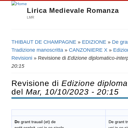
Lirica Medievale Romanza
LMR
THIBAUT DE CHAMPAGNE
»
EDIZIONE
»
De gran
Tu sei qui
Tradizione manoscritta
»
CANZONIERE X
»
Edizio
Revisioni
» Revisione di
Edizione diplomatico-inter
20:15
Revisione di
Edizione diplomat
del
Mar, 10/10/2023 - 20:15
D
e grant trauail (et) de
De grant tr
petit esploit. uoi ie ce siecle
voi je ce s