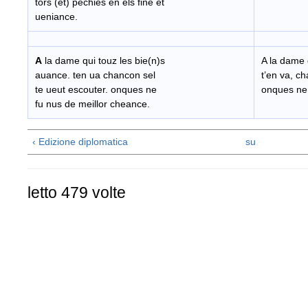
tors (et) pechies en els fine et
ueniance.
A
la dame qui touz les bie(n)s
A la dame 
auance. ten ua chancon sel
t’en va, ch
te ueut escouter. onques ne
onques ne 
fu nus de meillor cheance.
‹ Edizione diplomatica
su
letto 479 volte