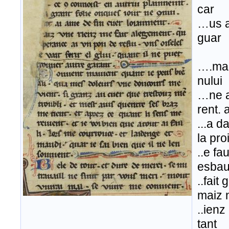
car
…us a
guar
….ma 
nului
…ne au
rent. 
...a d
la pro
..e f
esba
..fait
maiz 
..ienz
tant