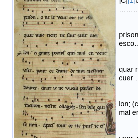
]C[
[1]
………
prison
esco
quar n
cuer
lon; (
mal e