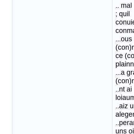
.. mal
; quil
conui
conma
...ou
(con)
ce (co
plain
...a g
(con)n
..nt a
loiau
..aiz 
alege
..pera
uns o