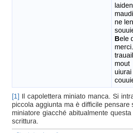
laiden
maudi;
ne le
souui
B
ele 
merci.
trauai
mout
uiurai
couui
[1]
Il capolettera miniato manca. Si in
piccola aggiunta ma è difficile pensare si
miniatore giacché abitualmente questa 
scrittura.