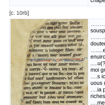
chape
[c. 10rb]
…………
sous
………ie
douter
….....
enuir
.....u
moi g
….s i
uous 
….ia 
riche
….ment