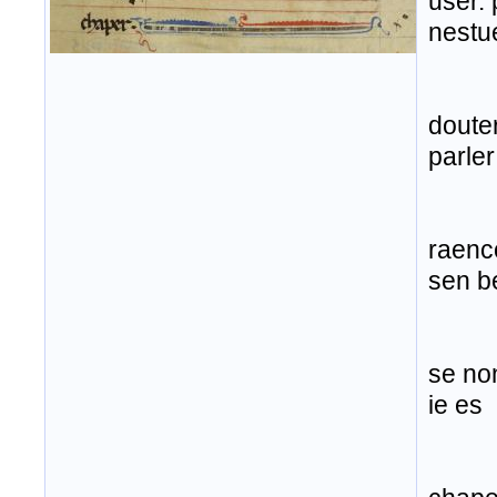
user.
nestu
douter
parler
raenc
sen b
se non
ie es