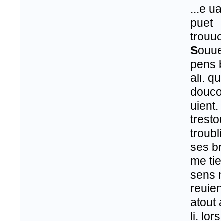
...e ua
puet
trouue
S
ouue
pens 
ali. 
douco
uient.
trest
troubl
ses b
me tie
sens
reuien
atout a
li. lo