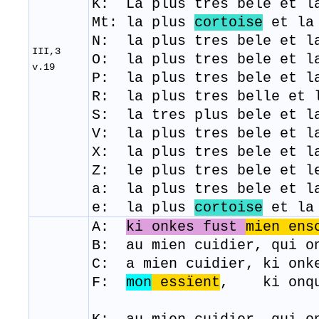
K: La plus tres bele et l
Mt: la plus
cortoise
et la 
N: la plus tres bele et l
III,3
O: la plus tres bele et l
v.19
P: la plus tres bele et l
R: la plus tres belle et 
​S
: la tres plus bele et l
V: la plus tres bele et l
X: la plus tres bele et l
Z: le plus tres bele et l
a: la plus tres bele et l
e: la plus
cortoise
et la
A:
ki onkes fust
mien ens
B: au mien cuidier, qui o
C: a mien cuidier, ki onk
F:
mon
essïent
, ki onqu