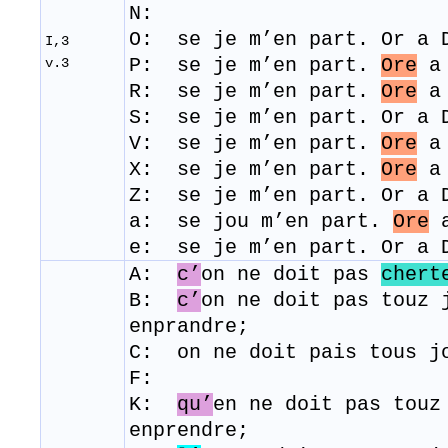
N:
O: se je m’en part. Or a 
I,3
P: se je m’en part.
Ore
a 
v.3
R: se je m’en part.
Ore
a 
S: se je m’en part. Or a 
V: se je m’en part.
Ore
a 
X: se je m’en part.
Ore
a 
Z: se je m’en part. Or a 
a:
se jou m’en part.
Ore
a
e:
se je m’en part. Or a 
A:
c’
on ne doit pas
chert
B:
c’
on ne doit pas touz 
enprandre;
C: on ne doit pais tous j
F:
K:
qu’
en ne doit pas touz
enprendre;