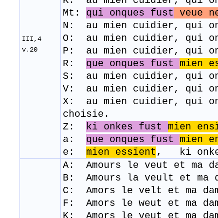
K: au mien cuidier, qui o
Mt:
qui onques fust
veue n
N: au mien cuidier, qui o
O: au mien cuidier, qui o
III,4
P: au mien cuidier, qui o
v.20
R:
que onques fust
mien e
S: au mien cuidier, qui o
V: au mien cuidier, qui o
X: au mien cuidier, qui o
choisie.
Z:
ki onkes fust
mien ens
a:
que onques fust
mien e
e:
mien essïent
, ki onk
A: Amours le veut et ma 
B: Amours la veult et ma 
C: Amors le velt et ma da
F: Amors le weut et ma d
K: Amors le veut et ma da