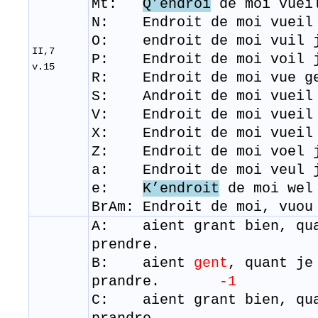
Mt:
Q’endroi
de moi vuei
N: Endroit de moi vueil 
O: endroit de moi vuil j
II,7
P: Endroit de moi voil j
v.15
R: ​ Endroit de moi vue 
S: Androit de moi vueil 
V: Endroit de moi vueil 
X: Endroit de moi vueil 
Z: Endroit de moi voel 
a: Endroit de moi veul 
e:
K’endroit
de moi wel
BrAm: Endroit de moi, vuou
A: aient grant bien, qua
prendre.
B: aient
gent
, quant je
prandre.
-1
C: aient grant bien, qu