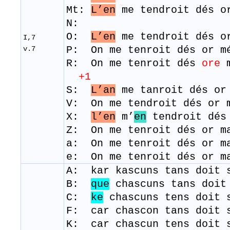
Mt:
L’en
me tendroit dés or
N:
O:
L’en
me tendroit dés or
I,7
P: On me tenroit dés or m
v.7
​R: On me tenroit dés
ore
m
+1
S:
L’an
me tanroit dés or
​V: On me tendroit dés or
X:
l’en
m’
en
tendroit dés
Z: On me tenroit dés or m
a: On me tenroit dés or m
e: On me tenroit dés or m
A: kar kascuns tans doit 
B:
que
chascuns tans doit 
C:
ke
chascuns tens doit s
F: car chascon tans doit 
K: car chascun tens doit 