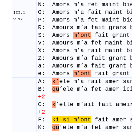
N: Amors m’a fet maint bi
O: Amors m’a fait maint b
III,1
P: Amors m’a fet maint bi
v.17
R: Amours m’a fait gr
S: Amors
m’ont
fait grant
V: Amours m’a fet maint 
​X: Amors m’a fait maint 
Z: Amours m’a fait grant
a: Amours m’a fait grant
e: Amors
m’ont
fait grant
A:
k’
ele m’a fait amer sa
B:
qu
’ele m’a fet amer 
+2
C:
k
’elle m’ait fait amei
+2
F:
ki si m’ont
fait amer 
K:
qu
’ele m’a fet amer s