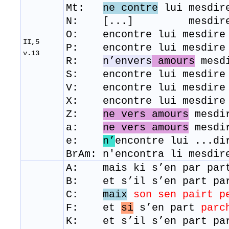
Mt:
ne contre
lui mesdire
N: [...] mesdire ne
O: encontre lui mesdire 
II,5
P: encontre lui mesdire 
v.13
R:
n’envers
amours
mesdi
S: encontre lui mesdire 
V: encontre lui mesdire 
X: encontre lui mesdire 
Z:
ne vers amours
mesdir
a:
ne vers amours
mesdi
e:
n’
encontre lui ...di
BrAm: n'encontra li mesdi
A: mais ki s’en par part
B: et s’il s’en part par
C:
maix
son sen pairt p
F: et
si
s’en part
parc
K: et s’il s’en part par