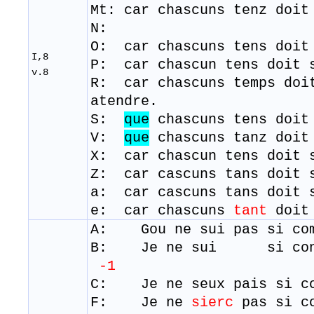
Mt: car chascuns tenz doit
N:
O: car chascuns tens doit
I,8
P: car chascun tens doit 
v.8
R: car chascuns temps doi
atendre.
S:
que
chascuns tens doit
V:
que
chascuns tanz doit
X: car chascun tens doit 
Z: car cascuns tans doit 
a: car cascuns tans doit 
e: car chascuns
tant
doit 
A: Gou ne sui pas si c
B: Je ne sui si co
-1
C:
Je ne seux pais si c
F: Je ne
sierc
pas si 