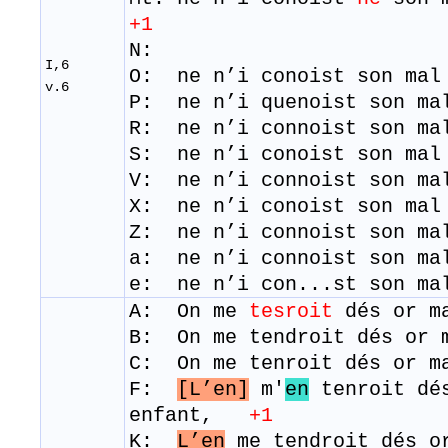
+1
N:
I,6
O: ne n’i conoist son mal
v.6
P: ne n’i quenoist son ma
R: ​ ne n’i connoist son ma
S: ne n’i conoist son mal
V: ne n’i connoist son ma
X: ne n’i conoist son mal
Z: ne n’i connoist son ma
a: ne n’i connoist son ma
e: ne n’i con...st son ma
A: On me
tesroit
dés or ma
B: On me tendroit dés or 
C: On me tenroit dés or m
F:
[L’en]
m'
en
tenroit d
enfant,
+1
K:
L’en
me tendroit dés or