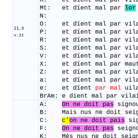
Mt: et dïent mal par
lor
N:
O: et dïent mal par vila
II,3
P: et dïent mal par vil
v.11
R: ​ et dïent mal par vil
S: et dïent mal par vil
V: et dïent mal par vil
X: et dïent mal par
Z: et dïent mal par vil
a: et dïent mal par vil
e: et dïent
par mal
uila
BrAm: e dient mal par vila
A:
On ne doit pas
signou
B: Mais nus ne doit sei
C:
c’
on ne doit pais
sig
F:
On ne doit pas
seign
K: Més nus ne doit seign