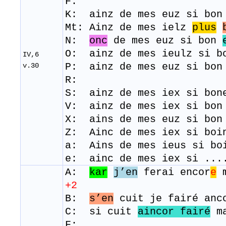
F:
K: ainz de mes euz si bo
Mt: Ainz de mes ielz
plus
N:
onc
de mes euz si bon
O: ainz de mes ieulz si 
IV,6
P: ainz de mes euz si bo
v.30
R:
S: ainz de mes iex si bon
​V: ainz de mes iex si bo
X: ains de mes euz si bo
Z: Ainc de mes iex si boi
a: Ains de mes ieus si bo
e: ainc de mes iex si ...
A:
kar
j’en
ferai encor
e
m
+2
B:
s’en
cuit je fairé anco
C: si cuit
aincor fairé
ma
F: