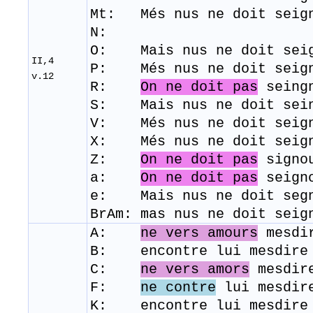
Mt: Més nus ne doit seig
N:
O: Mais nus ne doit seig
II,4
P: Més nus ne doit seign
v.12
R:
On ne doit pas
seingn
S: Mais nus ne doit sei
V: Més nus ne doit seig
​X: Més nus ne doit seign
Z:
On ne doit pas
signou
a:
On ne doit pas
seigno
e: Mais nus ne doit segn
BrAm: mas nus ne doit seig
A:
ne vers amours
mesdir
B: encontre lui mesdire 
C:
ne vers amors
mesdir
F:
ne contre
lui mesdire
K: encontre lui mesdire 