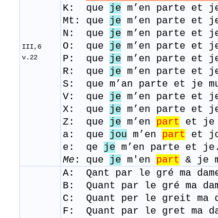
K: que
je
m’en parte et je
Mt: que
je
m’en parte et je
N: que
je
m’en parte et je
O: que
je
m’en parte et je
III,6
P: que
je
m’en parte et je
v.22
R: que
je
m’en parte et je
S: que m’an parte et je m
V: que
je
m’en parte et j
X: que
je
m’en parte et j
Z: que
je
m’en
part
et je 
a: que
jou
m’en
part
et jo
e: qe
je
m’en parte et je.
Me
: que
je
m'en
part
& je 
A: Qant par le gré ma da
B: Quant par le gré ma d
C: Quant per le greit ma 
F: Quant par le gret ma 