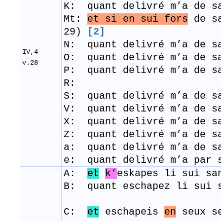
K: quant delivré m’a de s
Mt:
et si en sui fors
de sa
29)
[2]
N: quant delivré m’a de s
IV,4
O: quant delivré m’a de s
v.28
P: quant delivré m’a de s
R:
S: quant delivré m’a de s
V: quant delivré m’a de s
X: quant delivré m’a de s
Z: quant delivré m’a de s
a: quant delivré m’a de s
e: quant delivré m’a par 
A:
et
k’
eskapes li sui sa
B: quant eschapez li sui 
C:
et
eschapeis
en
seux se