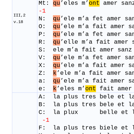
Mt:
qu
’eles m’
ont
amer 
-1
III,2
N:
qu
’ele m’a fet amer sa
v.18
O:
qu
’ele m’a fait amer 
P:
qu
’ele m’a fet amer s
R:
qu
’elle m’a fait amer
S: ele m’a fait amer sanz
V:
qu
’ele m’a fet amer s
X:
qu
’ele m’a fait amer 
Z:
k
’ele m’a fait amer s
a:
qu
’ele m’a fait amer 
e:
k
’eles m’
ont
fait amer
A: la plus tres bele et l
B: la plus tres bele et l
C: la plux belle et 
-1
F: la plus tres biele et 