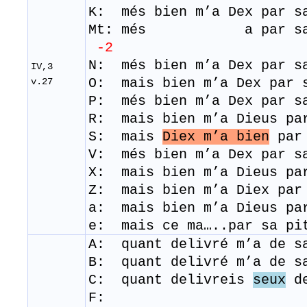
K: més bien m’a Dex par s
Mt: més a par sa
-2
N: més bien m’a Dex par s
IV,3
O: mais bien m’a Dex par 
v.27
P: més bien m’a Dex par s
R: mais bien m’a Dieus pa
S: mais
Diex m’a bien
par 
V: més bien m’a Dex par s
​X: mais bien m’a Dieus p
Z: mais bien m’a Diex par
a: mais bien m’a Dieus pa
e: mais ce ma…..par sa pi
A: quant delivré m’a de s
B: quant delivré m’a de sa
C: quant delivreis
seux
de
F: