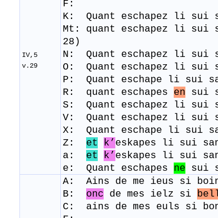
F:
K: Quant eschapez li sui 
Mt: quant eschapez li sui 
28)
N: Quant eschapez li sui 
IV,5
O: Quant eschapez li sui 
v.29
P: Quant eschape li sui s
R: quant eschapes
en
sui s
S: Quant eschapez li sui 
V: Quant eschapez li sui 
X: Quant eschape li sui s
Z:
et
k’
eskapes li sui sa
a:
et
k’
eskapes li sui sa
e: Quant eschapes
ne
sui s
A: Ains de me ieus si boi
B:
onc
de mes ielz si
bel
C:
ains de mes euls si bo