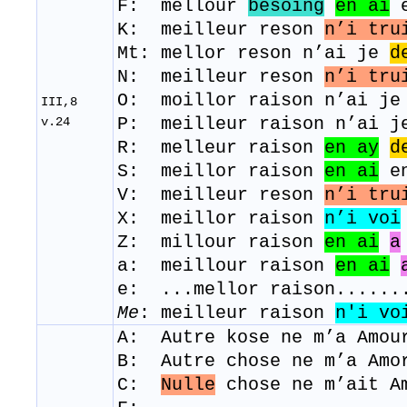
F: mellour
besoing
en ai
e
K: meilleur reson
n’i tru
Mt: mellor reson n’ai je
d
N: meilleur reson
n’i tru
O: moillor raison n’ai j
III,8
P: meilleur raison n’ai j
v.24
R: ​ melleur raison
en ay
d
S: meillor raison
en ai
en
V: meilleur reson
n’i tru
X: meillor raison
n’i voi
Z: millour raison
en ai
a
a: meillour raison
en ai
e: ...mellor raison......
Me
: meilleur raison
n'i vo
A: Autre kose ne m’a Amou
B: Autre chose ne m’a Amo
C:
Nulle
chose ne m’ait A