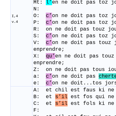
Mt:
l’
en ne doit pas toz j
N:
O:
c’
on ne doit pas toz j
I,4
P:
c’
on ne doit pas toz j
v.4
R: on ne doit pas touz jo
S:
c’
on ne doit pas toz j
V:
c’
on ne doit pas touz 
enprendre;
X:
qu’
en ne doit pas touz
enprendre;
Z: on ne doit pas tous io
a:
c’
on ne doit pas
chert
e:
c’
on ne doit...tos jor
A: et chil est faus ki ne
B: et
s’il
est fos qui n
C:
et
s’il
est fols ki ne 
F: