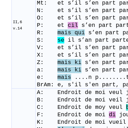
Mt: et s’il s’en part par
N: et s’il s’en part par
O: et s’il s’en part par
II,6
P: et
cil
s’en part part
v.14
R:
mais qui
s’en part p
​S:
se
il s’an part part
V: et s’il s’en part par
X: et s’il s’en part par
Z:
mais ki
s’en part pa
a:
mais ki
s’en part pa
e:
mais
....n p........t
BrAm: e, s'il s'en part, p
A: Endroit de moi veul 
B: Endroit de moi veil 
C: Endroit de moy veul
F: Endroit de moi
di
jou
K: Endroit de moi vueil 