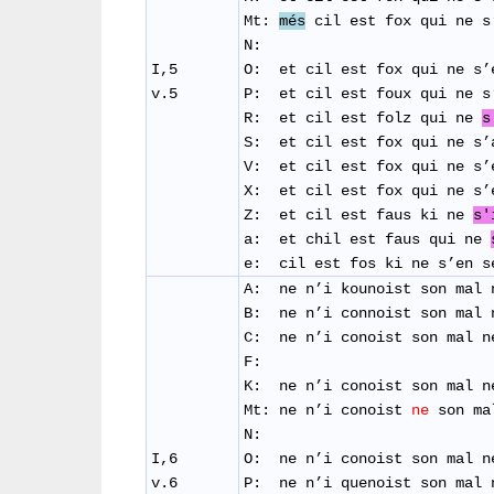
Mt:
més
cil est fox qui ne s
N:
I,5
O: et cil est fox qui ne s’
v.5
P: et cil est foux qui ne s
R: et cil est folz qui ne
s
​S: et cil est fox qui ne s
V: et cil est fox qui ne s’
​X: et cil est fox qui ne s
Z: et cil est faus ki ne
s'
a: et chil est faus qui ne
e: cil est fos ki ne s’e
A: ne n’i kounoist son mal 
B: ne n’i connoist son mal 
C: ne n’i conoist son mal n
F:
K: ne n’i conoist son mal n
Mt: ne n’i conoist
ne
son ma
N:
I,6
O: ne n’i conoist son mal n
v.6
P: ne n’i quenoist son mal 