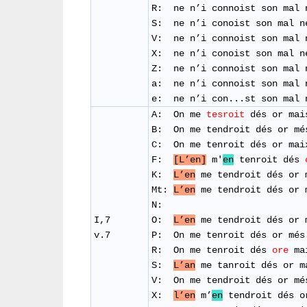
R: ​ ne n’i connoist son mal 
S: ne n’i conoist son mal n
V: ne n’i connoist son mal 
X: ne n’i conoist son mal n
Z: ne n’i connoist son mal 
a: ne n’i connoist son mal 
e: ne n’i con...st son mal 
A: On me
tesroit
dés or mai
B: On me tendroit dés or mé
C: On me tenroit dés or mai
F:
[L’en]
m'
en
tenroit dés
K:
L’en
me tendroit dés or 
Mt:
L’en
me tendroit dés or 
N:
I,7
O:
L’en
me tendroit dés or 
v.7
P: On me tenroit dés or mé
​R: On me tenroit dés
ore
ma
S:
L’an
me tanroit dés or m
​V: On me tendroit dés or m
X:
l’en
m’
en
tendroit dés o