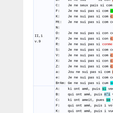
C:
Je ne seux pais si com
F: Je ne sui pas si com
c
K: Je ne sui pas si com
c
Mt:
Je ne sui pas si com 
N:
​O: Je ne sui pas si con ce
II,1
​P: Je ne sui pas si con
c
v.9
R: Je ne sui pas si
conme
S: Je ne sui pas si com c
​V: Je ne sui pas si com
c
X: Je ne sui pas si con
c
Z: Je ne sui pas si com
c
a: Jou ne sui pas si com
e: Je ne sui pas si com ce
BrAm: Ge ne sui pas si cum
s
A: ki ont amé, puis
si
veu
B: qui ont amé, puis
n’i
v
C: ki ont ameit, pues
se
v
F: qui ont amé, puis i vo
K: qui ont amé, puis i vue