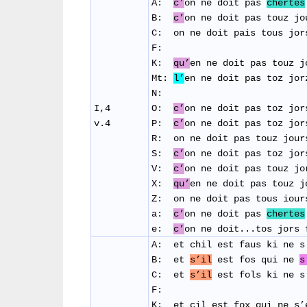
A:
c’
on ne doit pas
chertes
B:
c’
on ne doit pas touz jo
C: on ne doit pais tous jor
F:
K:
qu’
en ne doit pas touz 
Mt:
l’
en ne doit pas toz jor
N:
I,4
O:
c’
on ne doit pas toz jo
v.4
P:
c’
on ne doit pas toz jo
R: on ne doit pas touz jour
S:
c’
on ne doit pas toz jor
V:
c’
on ne doit pas touz j
X:
qu’
en ne doit pas touz 
Z: on ne doit pas tous iour
a:
c’
on ne doit pas
chertes
e:
c’
on ne doit...tos jors 
A: et chil est faus ki ne s
B: et
s’il
est fos qui ne
s
C:
et
s’il
est fols ki ne s
F:
K: et cil est fox qui ne s’