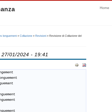
manza
Home
ies longuement
»
Collazione
»
Revisioni
» Revisione di
Collazione
del
 27/01/2024 - 19:41
ngement
nguement
guemant
guement
guement
guement