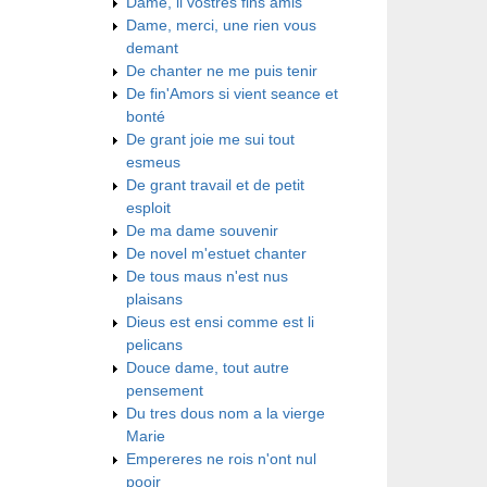
Dame, li vostres fins amis
Dame, merci, une rien vous
demant
De chanter ne me puis tenir
De fin'Amors si vient seance et
bonté
De grant joie me sui tout
esmeus
De grant travail et de petit
esploit
De ma dame souvenir
De novel m'estuet chanter
De tous maus n'est nus
plaisans
Dieus est ensi comme est li
pelicans
Douce dame, tout autre
pensement
Du tres dous nom a la vierge
Marie
Empereres ne rois n'ont nul
pooir