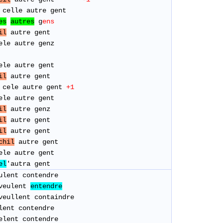
 celle autre gent
es
autres
g
ens
il
autre gent
cele autre genz
le autre gent
il
autre gent
cele autre gent
+1
ele autre gent
il
autre genz
il
autre gent
il
autre gent
chil
autre gent
le autre gent
el
'autra gent
lent contendre
eulent
entendre
eullent containdre
lent contendre
lent contendre