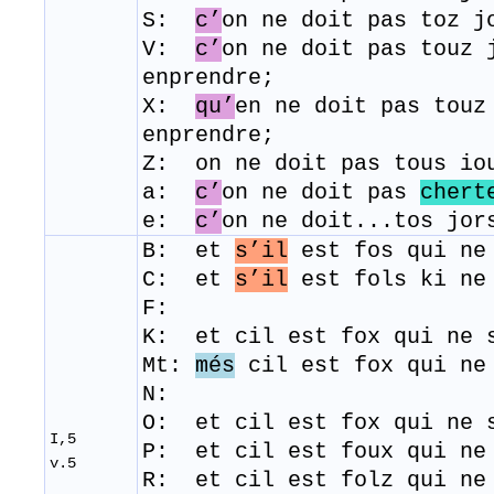
S:
c’
on ne doit pas toz j
V:
c’
on ne doit pas touz 
enprendre;
X:
qu’
en ne doit pas touz
enprendre;
Z: on ne doit pas tous io
a:
c’
on ne doit pas
chert
e:
c’
on ne doit...tos jor
B: et
s’il
est fos qui n
C:
et
s’il
est fols ki ne 
F:
K: et cil est fox qui ne 
Mt:
més
cil est fox qui ne 
N:
O: et cil est fox qui ne 
I,5
P: et cil est foux qui ne
v.5
R: et cil est folz qui n