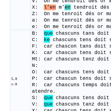
​V: On me tendroit dés or
X:
l’en
m’
en
tendroit dés
Z: On me tenroit dés or m
a: On me tenroit dés or m
e: On me tenroit dés or m
B:
que
chascuns tans doit 
C:
ke
chascuns tens doit s
F: car chascon tans doit 
K: car chascun tens doit 
Mt: car chascuns tenz doit
N:
O: car chascuns tens doit
P: car chascun tens doit 
I,8
R: car chascuns temps doi
v.8
atendre.
S:
que
chascuns tens doit
V:
que
chascuns tanz doit
X: car chascun tens doit 