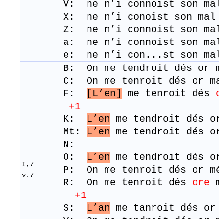
V: ne n’i connoist son ma
X: ne n’i conoist son mal
Z: ne n’i connoist son ma
a: ne n’i connoist son ma
e: ne n’i con...st son ma
B: On me tendroit dés or 
C: On me tenroit dés or m
F:
[L’en]
me tenroit dés
+1
K:
L’en
me tendroit dés or
Mt:
L’en
me tendroit dés or
N:
O:
L’en
me tendroit dés or
I,7
P: On me tenroit dés or m
v.7
​R: On me tenroit dés
ore
m
+1
S:
L’an
me tanroit dés or