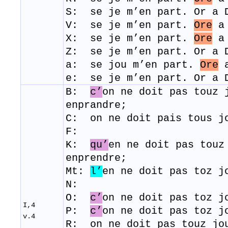
S: se je m’en part. Or a 
V: se je m’en part.
Ore
a 
X: se je m’en part.
Ore
a 
Z: se je m’en part. Or a 
a:
se jou m’en part.
Ore
a
e:
se je m’en part. Or a 
B:
c’
on ne doit pas touz 
enprandre;
C: on ne doit pais tous j
F:
K:
qu’
en ne doit pas touz
enprendre;
Mt:
l’
en ne doit pas toz j
N:
O:
c’
on ne doit pas toz j
I,4
P:
c’
on ne doit pas toz j
v.4
R: on ne doit pas touz jo