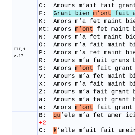
C: Amours m’ait fait gra
F:
Grant bien
m’ont
fait 
K: Amors m’a fet maint bi
Mt: Amors
m’ont
fet maint 
N: Amors m’a fet maint bi
O: Amors m’a fait maint b
III,1
P: Amors m’a fet maint bi
v.17
R: Amours m’a fait gr
S: Amors
m’ont
fait grant
V: Amours m’a fet maint 
​X: Amors m’a fait maint 
Z: Amours m’a fait grant
a: Amours m’a fait grant
e: Amors
m’ont
fait grant
B:
qu
’ele m’a fet amer 
+2
C:
k
’elle m’ait fait amei