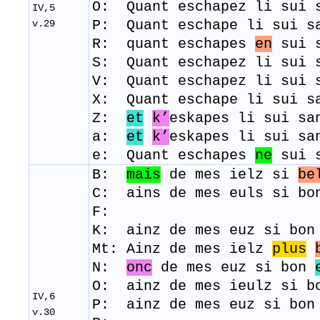
O: Quant eschapez li sui 
IV,5
P: Quant eschape li sui s
v.29
R: quant eschapes
en
sui s
S: Quant eschapez li sui 
V: Quant eschapez li sui 
X: Quant eschape li sui s
Z:
et
k’
eskapes li sui sa
a:
et
k’
eskapes li sui sa
e: Quant eschapes
ne
sui s
B:
mais
de mes ielz si
be
C:
ains de mes euls si bo
F:
K: ainz de mes euz si bo
Mt: Ainz de mes ielz
plus
N:
onc
de mes euz si bon
O: ainz de mes ieulz si 
IV,6
P: ainz de mes euz si bo
v.30