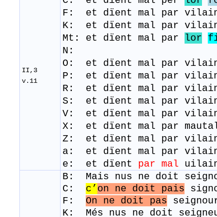
C: et dïent mal per
lor
f
F: et dïent mal par vilai
K: et dïent mal par vila
Mt: et dïent mal par
lor
f
N:
O: et dïent mal par vilai
II,3
P: et dïent mal par vilai
v.11
R: ​ et dïent mal par vila
S: et dïent mal par vilai
V: et dïent mal par vilai
X: et dïent mal par 
Z: et dïent mal par vilai
a: et dïent mal par vilai
e: et dïent
par mal
uilain
B: Mais nus ne doit seign
C:
c’
on ne doit pais
signo
F:
On ne doit pas
seignou
K: Més nus ne doit seigne