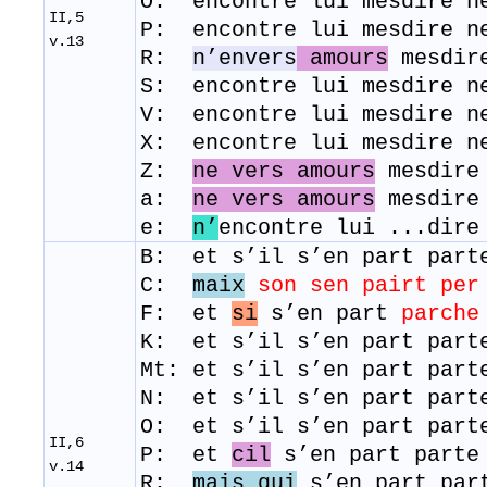
O: encontre lui mesdire n
II,5
P: encontre lui mesdire n
v.13
R:
n’envers
amours
mesdire
S: encontre lui mesdire n
V: encontre lui mesdire n
X: encontre lui mesdire n
Z:
ne vers amours
mesdire
a:
ne vers amours
mesdire
e:
n’
encontre lui ...dire
B: et s’il s’en part part
C:
maix
son sen pairt per
F: et
si
s’en part
parche
K: et s’il s’en part part
Mt: et s’il s’en part part
N: et s’il s’en part part
O: et s’il s’en part part
II,6
P: et
cil
s’en part parte 
v.14
R:
mais qui
s’en part par