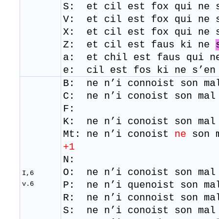
​S: et cil est fox qui ne 
V: et cil est fox qui ne 
​X: et cil est fox qui ne
Z: et cil est faus ki ne
a: et chil est faus qui 
e: cil est fos ki ne s
B: ne n’i connoist son ma
C: ne n’i conoist son mal
F:
K: ne n’i conoist son mal
Mt: ne n’i conoist
ne
son m
+1
N:
O: ne n’i conoist son mal
I,6
P: ne n’i quenoist son ma
v.6
R: ​ ne n’i connoist son ma
S: ne n’i conoist son mal