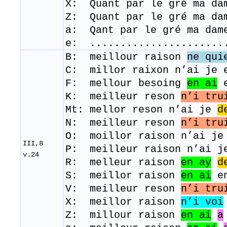
X: Quant par le gré ma da
Z: Quant par le gré ma d
a: Qant par le gré ma da
e: ......................
B: meillour raison
ne qui
C:
millor raixon n’ai je 
F: mellour besoing
en ai
e
K: meilleur reson
n’i tru
Mt: mellor reson n’ai je
d
N: meilleur reson
n’i tru
O: moillor raison n’ai j
III,8
P: meilleur raison n’ai j
v.24
R: ​ melleur raison
en ay
d
S: meillor raison
en ai
en
V: meilleur reson
n’i tru
X: meillor raison
n’i voi
Z: millour raison
en ai
a