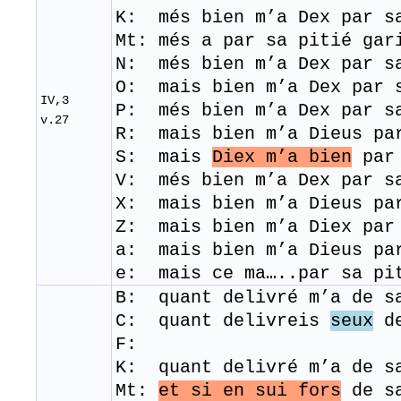
K: més bien m’a Dex par s
Mt: més a par sa p
N: més bien m’a Dex par s
O: mais bien m’a Dex par 
IV,3
P: més bien m’a Dex par s
v.27
R: mais bien m’a Dieus pa
S: mais
Diex m’a bien
par 
V: més bien m’a Dex par s
​X: mais bien m’a Dieus p
Z: mais bien m’a Diex par
a: mais bien m’a Dieus pa
e: mais ce ma…..par sa pi
B: quant delivré m’a de s
C: quant delivreis
seux
de
F:
K: quant delivré m’a de s
Mt:
et si en sui fors
de s