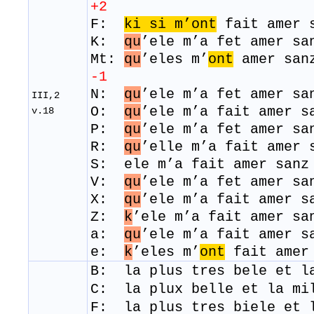
+2
F:
ki si m’ont
fait amer 
K:
qu
’ele m’a fet amer s
Mt:
qu
’eles m’
ont
amer 
-1
N:
qu
’ele m’a fet amer sa
III,2
O:
qu
’ele m’a fait amer 
v.18
P:
qu
’ele m’a fet amer s
R:
qu
’elle m’a fait amer
S: ele m’a fait amer sanz
V:
qu
’ele m’a fet amer s
X:
qu
’ele m’a fait amer 
Z:
k
’ele m’a fait amer s
a:
qu
’ele m’a fait amer 
e:
k
’eles m’
ont
fait amer
B: la plus tres bele et l
C: la plux belle et l
F: la plus tres biele et 