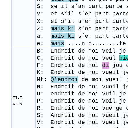
​S: se il s’an part parte
V: et s’il s’en part part
X: et s’il s’en part part
Z:
mais ki
s’en part part
a:
mais ki
s’en part part
e:
mais
....n p........te 
B: Endroit de moi veil j
C: Endroit de moi veul
bi
F: Endroit de moi
di
jou q
K: Endroit de moi vueil j
Mt:
Q’endroi
de moi vueil 
N: Endroit de moi vueil j
O: endroit de moi vuil je
II,7
P: Endroit de moi voil je
v.15
R: ​ Endroit de moi vue ge
S: Androit de moi vueil j
V: Endroit de moi vueil j