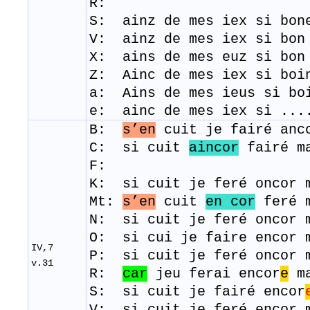
R:
S: ainz de mes iex si bon
​V: ainz de mes iex si bo
X: ains de mes euz si bo
Z: Ainc de mes iex si boi
a: Ains de mes ieus si bo
e: ainc de mes iex si ...
B:
s’en
cuit je fairé anco
C: si cuit
aincor
fairé ma
F:
K: si cuit je feré oncor
Mt:
s’en
cuit
en cor
feré 
N: si cuit je feré oncor 
O: si cui je faire encor 
IV,7
​P: si cuit je feré oncor 
v.31
R:
car
jeu ferai encor
e
ma
S: si cuit je fairé encor
V: si cuit je feré encor 