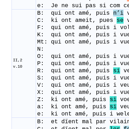
e: Je ne sui pas si com c
B: qui ont amé, puis
n’i
v
C: ki ont ameit, pues
se
v
F: qui ont amé, puis i vo
K: qui ont amé, puis i vu
Mt: qui ont amé, puis i vu
N:
O: qui ont amé, puis i vu
II,2
P: qui ont amé, puis i vu
v.10
R: qui ont amé, puis
si
ve
S: qui ont amé, puis i vu
V: qui ont amé, puis i ve
X: qui ont amé, puis i vu
Z: ki ont amé, puis
si
voe
a: ki ont amé, puis
si
veu
e: ki ont amé, puis i wel
B: et dïent mal par vilai