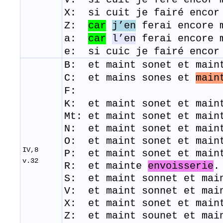
X: si cuit je fairé encor
Z:
car
j’en
ferai encore m
a:
car
l’en
ferai encore m
e: si cuic je fairé encor
B: et maint sonet et main
C: et mains sones et
main
F:
K: et maint sonet et main
Mt: et maint sonet et main
N: et maint sonet et main
O: et maint sonet et main
IV,8
P: et maint sonet et main
v.32
R: et mainte
envoisserie
S: et maint sonnet et mai
V: et maint sonnet et mai
​X: et maint sonet et main
Z: et maint sounet et ma