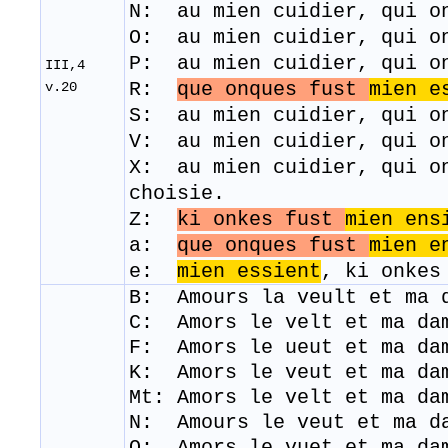
N: au mien cuidier, qui o
O: au mien cuidier, qui o
P: au mien cuidier, qui o
III,4
R:
que onques fust
mien e
v.20
S: au mien cuidier, qui o
V: au mien cuidier, qui o
X: au mien cuidier, qui o
choisie.
Z:
ki onkes fust
mien ens
a:
que onques fust
mien e
e:
mien essient
, ki onke
B: Amours la veult et ma 
C: Amors le velt et ma da
F: Amors le ueut et ma d
K: Amors le veut et ma da
Mt:
Amors le velt et ma d
N: Amours le veut et ma d
​O: Amors le vuet et ma da