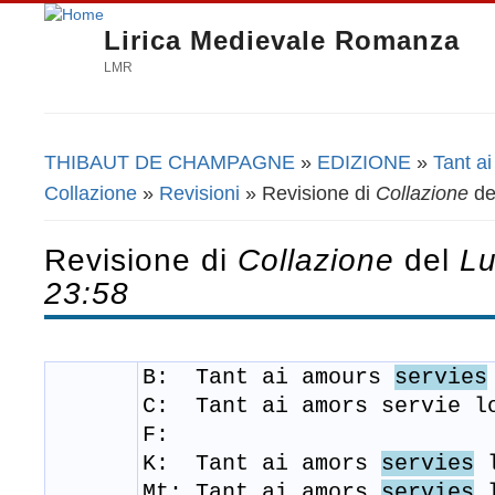
Lirica Medievale Romanza
LMR
THIBAUT DE CHAMPAGNE
»
EDIZIONE
»
Tant a
Tu sei qui
Collazione
»
Revisioni
» Revisione di
Collazione
de
Revisione di
Collazione
del
Lu
23:58
B: Tant ai amours
servies
C:
Tant ai amors servie l
F:
K: Tant ai amors
servies
l
Mt: Tant ai amors
servies
l