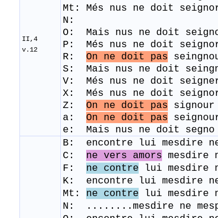
Mt: Més nus ne doit seign
N:
O: Mais nus ne doit seign
II,4
P: Més nus ne doit seigno
v.12
R:
On ne doit pas
seingnou
S: Mais nus ne doit seing
V: Més nus ne doit seigne
​X: Més nus ne doit seigno
Z:
On ne doit pas
signour 
a:
On ne doit pas
seignou
e: Mais nus ne doit segno
B: encontre lui mesdire n
C:
ne vers amors
mesdire 
F:
ne contre
lui mesdire n
K: encontre lui mesdire n
Mt:
ne contre
lui mesdire n
N: ........mesdire ne mes