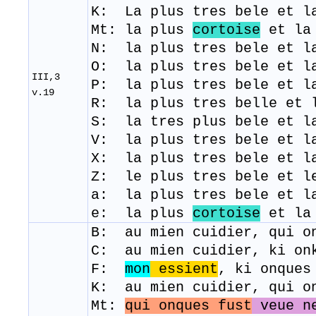
K: La plus tres bele et l
Mt: la plus
cortoise
et la 
N: la plus tres bele et l
O: la plus tres bele et l
III,3
P: la plus tres bele et l
v.19
R: la plus tres belle et 
​S
: la tres plus bele et l
V: la plus tres bele et l
X: la plus tres bele et l
Z: le plus tres bele et l
a: la plus tres bele et l
e: la plus
cortoise
et la
B: au mien cuidier, qui o
C: au mien cuidier, ki on
F:
mon
essient
, ki onque
K: au mien cuidier, qui o
Mt:
qui onques fust
veue n