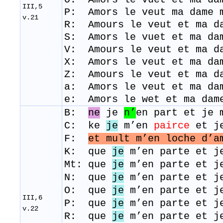
III,5
​P: Amors le veut ma dame 
v.21
R: Amours le veut et ma d
​S
: Amors le vuet et ma da
V: Amours le veut et ma d
X: Amors le veut et ma da
Z: Amours le veut et ma 
a: Amors le veut et ma d
e: Amors le wet et ma dam
B:
ne
je
n’
en part et je 
C: ke
je
m’en
pairce
et je
F:
et mult m’en loche d’a
K: que
je
m’en parte et je
Mt: que
je
m’en parte et je
N: que
je
m’en parte et je
O: que
je
m’en parte et je
III,6
P: que
je
m’en parte et je
v.22
R: que
je
m’en parte et je