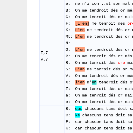
e: ne n’i con...st son mal 
B: On me tendroit dés or mé
C: On me tenroit dés or mai
F:
[L’en]
me tenroit dés
or
K:
L’en
me tendroit dés or 
Mt:
L’en
me tendroit dés or 
N:
O:
L’en
me tendroit dés or 
I,7
P: On me tenroit dés or mé
v.7
​R: On me tenroit dés
ore
ma
S:
L’an
me tanroit dés or m
​V: On me tendroit dés or m
X:
l’en
m’
en
tendroit dés o
Z: On me tenroit dés or mai
a: On me tenroit dés or mai
e: On me tenroit dés or mai
B:
que
chascuns tans doit s
C:
ke
chascuns tens doit sa
F: car chascon tans doit sa
K: car chascun tens doit sa