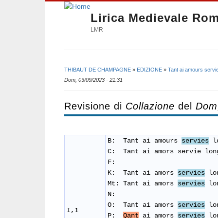
Lirica Medievale Ro
LMR
THIBAUT DE CHAMPAGNE
»
EDIZIONE
»
Tant ai amours serv
Tu sei qui
Dom, 03/09/2023 - 21:31
Revisione di
Collazione
del
Dom,
B: Tant ai amours
servies
lo
C:
Tant ai amors servie lon
F:
K: Tant ai amors
servies
lon
Mt: Tant ai amors
servies
lon
N:
O: Tant ai amors
servies
lon
I,1
P:
Qant
ai amors
servies
lon