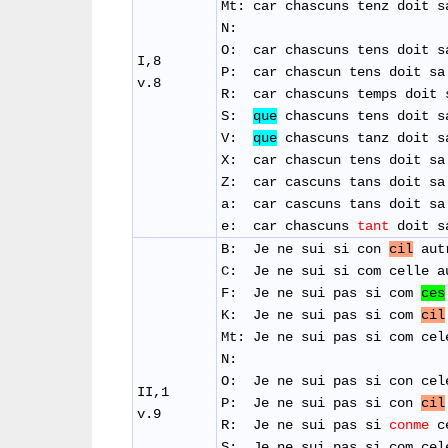
Mt: car chascuns tenz doit s
N:
O: car chascuns tens doit s
I,8
P: car chascun tens doit sa
v.8
R: car chascuns temps doit 
S:
que
chascuns tens doit s
V:
que
chascuns tanz doit s
X: car chascun tens doit sa
Z: car cascuns tans doit sa
a: car cascuns tans doit sa
e: car chascuns
tant
doit sa
B: Je ne sui si con
cil
au
C:
Je ne sui si com cell
F: Je ne sui pas si com
ces
K: Je ne sui pas si com
cil
Mt:
Je ne sui pas si com ce
N:
​O: Je ne sui pas si con cel
II,1
​P: Je ne sui pas si con
cil
v.9
R: Je ne sui pas si
conme
ce
S: Je ne sui pas si com ce