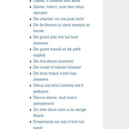
Dame, li vostres fins amis
Dame, merci, une rien vous
demant
De chanter ne me puis tenir
De fin'Amors si vient seance et
bonté
De grant joie me sui tout
esmeus
De grant travail et de petit
esploit
De ma dame souvenir
De novel m'estuet chanter
De tous maus n'est nus
plaisans
Dieus est ensi comme est li
pelicans
Douce dame, tout autre
pensement
Du tres dous nom a la vierge
Marie
Empereres ne rois n'ont nul
pooir