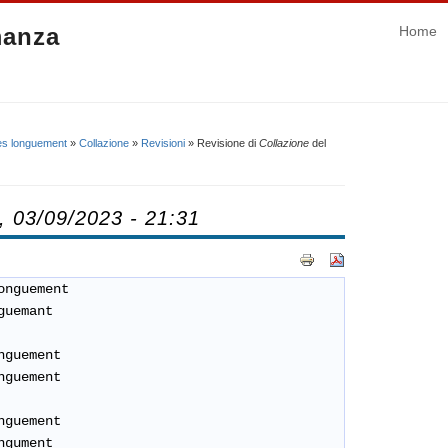
manza
Home
ies longuement
»
Collazione
»
Revisioni
» Revisione di
Collazione
del
 03/09/2023 - 21:31
nguement
guemant
guement
guement
guement
gument