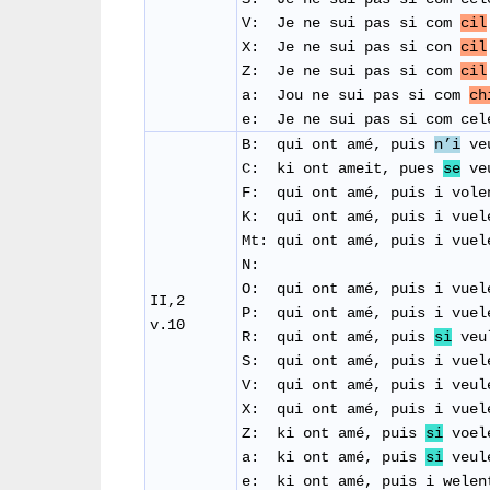
​V: Je ne sui pas si com
cil
X: Je ne sui pas si con
cil
Z: Je ne sui pas si com
cil
a: Jou ne sui pas si com
ch
e: Je ne sui pas si com cel
B: qui ont amé, puis
n’i
ve
C: ki ont ameit, pues
se
veu
F: qui ont amé, puis i vol
K: qui ont amé, puis i vuel
Mt: qui ont amé, puis i vuel
N:
O: qui ont amé, puis i vuel
II,2
P: qui ont amé, puis i vuel
v.10
R: qui ont amé, puis
si
veul
S: qui ont amé, puis i vuel
V: qui ont amé, puis i veul
X: qui ont amé, puis i vuel
Z: ki ont amé, puis
si
voele
a: ki ont amé, puis
si
veule
e: ki ont amé, puis i wele