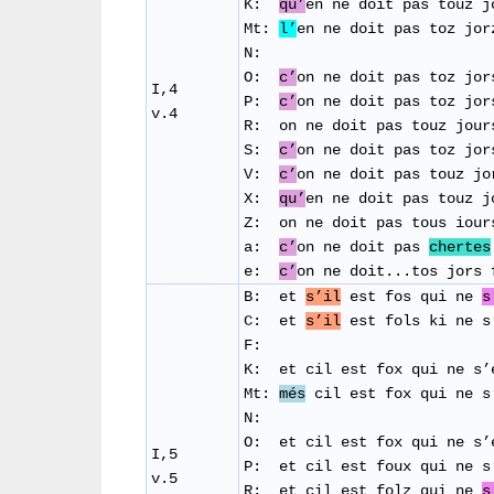
K:
qu’
en ne doit pas touz 
Mt:
l’
en ne doit pas toz jor
N:
O:
c’
on ne doit pas toz jo
I,4
P:
c’
on ne doit pas toz jo
v.4
R: on ne doit pas touz jour
S:
c’
on ne doit pas toz jor
V:
c’
on ne doit pas touz j
X:
qu’
en ne doit pas touz 
Z: on ne doit pas tous iour
a:
c’
on ne doit pas
chertes
e:
c’
on ne doit...tos jors 
B: et
s’il
est fos qui ne
s
C:
et
s’il
est fols ki ne s
F:
K: et cil est fox qui ne s’
Mt:
més
cil est fox qui ne s
N:
O: et cil est fox qui ne s’
I,5
P: et cil est foux qui ne s
v.5
R: et cil est folz qui ne
s