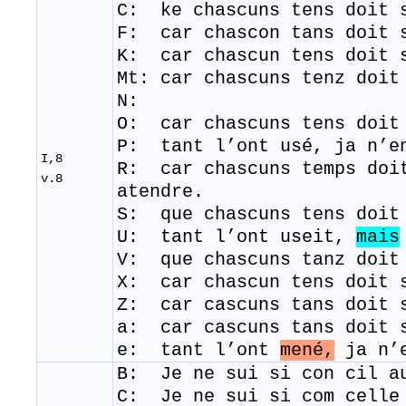
C: ke chascuns tens doit 
F: car chascon tans doit 
K: car chascun tens doit 
Mt: car chascuns tenz doit
N:
O: car chascuns tens doit
P: tant l’ont usé, ja n’e
I,8
R: car chascuns temps doi
v.8
atendre.
S: que chascuns tens doit
U: tant l’ont useit,
mais
V: que chascuns tanz doit
X: car chascun tens doit 
Z: car cascuns tans doit 
a: car cascuns tans doit 
e: tant l’ont
mené,
ja n’e
B: Je ne sui si con cil a
C:
Je ne sui si com celle