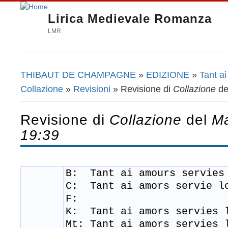
Lirica Medievale Romanza
LMR
THIBAUT DE CHAMPAGNE
»
EDIZIONE
»
Tant a
Tu sei qui
Collazione
»
Revisioni
» Revisione di
Collazione
de
Revisione di
Collazione
del
Ma
19:39
B: Tant ai amours servies
C:
Tant ai amors servie l
F:
K: Tant ai amors servies 
Mt: Tant ai amors servies 