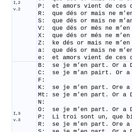
I,2
P: et
amors
vient
de
ces
d
v.2
R: que dés or mais ne m’en
S: que dés or mais ne m’an
V: que dés or més ne m’en
X: que dés or més ne m’en
Z: ke dés or mais ne m’en
a: que dés or mais ne m’en
e: et amors vient de ces 
B: se je m’en part. Or a 
C: se je m’an pairt. Or a
F:
K: se je m’en part. Ore a
Mt:
se je m’en part. Or a 
N:
O: se je m’en part. Or a 
I,3
P: Li
troi
sont
un,
que
b
v.3
R: se je m’en part. Ore a
S: se je m’en part. Or a 