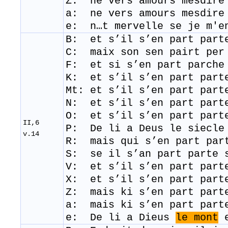
Z: ne vers amours mesdire
a: ne vers amours mesdir
e: n…t mervelle se je m'e
B: et s’il s’en part part
C: maix son sen pairt per
F: et si s’en part parche
K: et s’il s’en part part
Mt: et s’il s’en part part
N: et s’il s’en part part
O: et s’il s’en part part
II,6
P: De li a Deus le siecle
v.14
R: mais qui s’en part par
​S: se il s’an part parte
V: et s’il s’en part part
X: et s’il s’en part part
Z: mais ki s’en part part
a: mais ki s’en part part
e: De li a Dieus
le mont
e