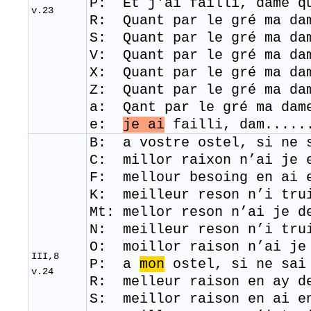
P: Et j'ai failli, dame q
v.23
R: Quant par le gré ma da
S: Quant par le gré ma da
V: Quant par le gré ma da
X: Quant par le gré ma da
Z: Quant par le gré ma da
a: Qant par le gré ma dam
e:
je ai
failli, dam.....
B:
a
vostre
ostel
,
si
ne
C:
millor raixon n’ai je 
F: mellour besoing en ai 
K: meilleur reson n’i tru
Mt: mellor reson n’ai je d
N: meilleur reson n’i tru
O: moillor raison n’ai je
III,8
P: a
mon
ostel, si ne sai
v.24
R: ​ melleur raison en ay d
S: meillor raison en ai e