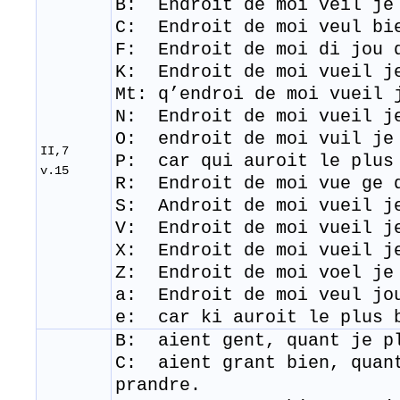
B: Endroit de moi veil je
C: Endroit de moi veul bi
F: Endroit de moi di jou 
K: Endroit de moi vueil j
Mt: q’endroi de moi vueil
N: Endroit de moi vueil j
O: endroit de moi vuil je
II,7
P: car qui auroit le plus
v.15
R: ​ Endroit de moi vue ge
S: Androit de moi vueil j
V: Endroit de moi vueil j
X: Endroit de moi vueil j
Z: Endroit de moi voel je
a: Endroit de moi veul jo
e: car ki auroit le plus 
B: aient gent, quant je pl
C: aient grant bien, quan
prandre.