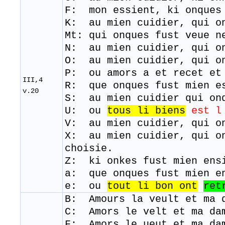
F: mon essient, ki onques
K: au mien cuidier, qui o
Mt: qui onques fust veue n
N: au mien cuidier, qui o
O: au mien cuidier, qui o
P: ou amors a et recet et
III,4
R: que onques fust mien e
v.20
S: au mien cuidier qui on
U: ou
tous
li
biens
est l
V: au mien cuidier, qui o
X: au mien cuidier, qui o
choisie.
Z: ki onkes fust mien ens
a: que onques fust mien e
e: ou
tout li bon ont
ret
B: Amours la veult et ma 
C: Amors le velt et ma da
F: Amors le ueut et ma da