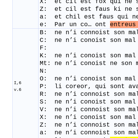
​X: et cil est fox qui ne
Z: et cil est faus ki ne 
a: et chil est faus qui n
e: Par un co… ont
entreu
B: ne n’i connoist son ma
C: ne n’i conoist son mal
F:
K: ne n’i conoist son mal
Mt: ne n’i conoist ne son 
N:
O: ne n’i conoist son mal
I,6
P: li coreor, qui sont av
v.6
R: ​ ne n’i connoist son ma
S: ne n’i conoist son mal
V: ne n’i connoist son ma
X: ne n’i conoist son mal
Z: ne n’i connoist son ma
a: ne n’i connoist son ma