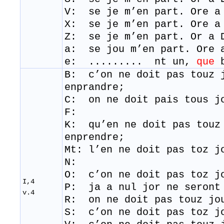
V: se je m’en part. Ore a
X: se je m’en part. Ore a
Z: se je m’en part. Or a 
a:
se jou m’en part. Ore 
e:
......... nt un,
que
b
B: c’on ne doit pas touz 
enprandre;
C: on ne doit pais tous j
F:
K: qu’en ne doit pas touz
enprendre;
Mt: l’en ne doit pas toz j
N:
O: c’on ne doit pas toz j
I,4
P: j
a
a
nul
j
or
ne s
eront
v.4
R: on ne doit pas touz jo
S: c’on ne doit pas toz jo