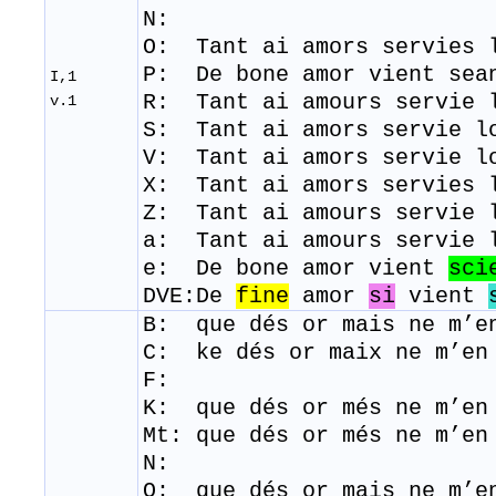
N:
O: Tant ai amors servies 
P: De bone amor
vient
sea
I,1
R: Tant ai amours servie 
v.1
​S:
Tant ai amors servie l
​V: Tant ai amors servie l
X: Tant ai amors servies 
Z: Tant ai amours servie 
a: Tant ai amours servie 
e: De bone amor vient
sci
DVE:De
fine
amor
si
vient
B: que dés or mais ne m’en
C: ke dés or maix ne m’en 
F:
K: que dés or més ne m’en
Mt: que dés or més ne m’en
N:
O: que dés or mais ne m’en