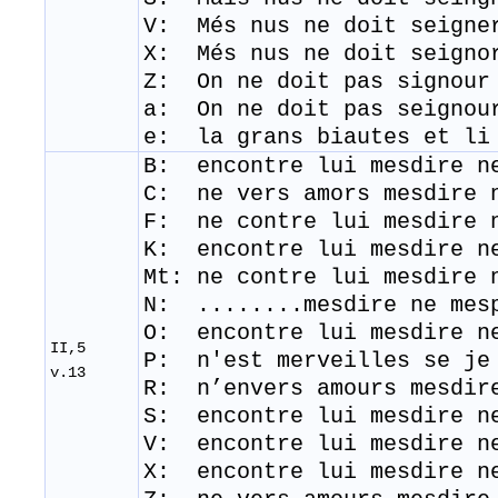
V: Més nus ne doit seigne
​X: Més nus ne doit seigno
Z: On ne doit pas signour
a: On ne doit pas seignou
e: la grans biautes et li
B: encontre lui mesdire n
C: ne vers amors mesdire 
F: ne contre lui mesdire 
K: encontre lui mesdire n
Mt: ne contre lui mesdire 
N: ........mesdire ne mes
O: encontre lui mesdire n
II,5
P: n'est merveilles se je
v.13
R: n’envers amours mesdir
S: encontre lui mesdire n
V: encontre lui mesdire n
X: encontre lui mesdire n