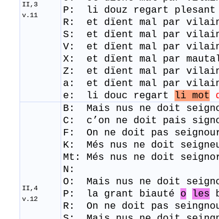
II,3
P: li douz regart plesant
v.11
R: ​ et dïent mal par vila
S: et dïent mal par vilai
V: et dïent mal par vilai
X: et dïent mal par maut
Z: et dïent mal par vilai
a: et dïent mal par vilai
e: li douc regart
li mot
B: Mais nus ne doit seign
C: c’on ne doit pais sign
F: On ne doit pas seigno
K: Més nus ne doit seigne
Mt: Més nus ne doit seigno
N:
O: Mais nus ne doit seign
II,4
P: la grant biauté
o
les
b
v.12
R: On ne doit pas seingno
S: Mais nus ne doit seing