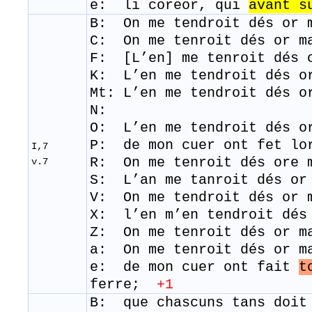
e: li coreor, qui
avant s
B: On me tendroit dés or 
C: On me tenroit dés or m
F: [L’en] me tenroit dés o
K: L’en me tendroit dés o
Mt:
L’en me tendroit dés o
N:
O: L’en me tendroit dés o
P: de mon cuer ont fet lo
I,7
​R: On me tenroit dés ore
v.7
S: L’an me tanroit dés or
​V: On me tendroit dés or
X: l’en m’en tendroit dés
Z: On me tenroit dés or m
a: On me tenroit dés or m
e: de mon cuer ont fait
t
ferre;
+1
B: que chascuns tans doit