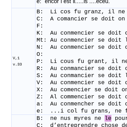
e: encor i est li.....ls ....eceu.
B: Li
cos
fu
granz
,
il
n
C: A comancier se doit on
F:
K: Au conmencier se doit 
Mt: Au conmencier se doit
N: Au conmencier se doit 
O:
V,1
P: Li cous fu grant, il n
v.33
R: Au conmancier se doit 
S: Au conmancier se doit 
V: Au conmencier se doit 
​X: Au comencier se doit o
Z: Al commencier se doit 
a: Au conmencher se doit 
e: ...i col fu grans, ne
B: ne
nus
myres
ne
le
pou
C: d’entreprendre chose d