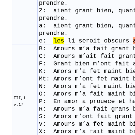
prendre.
Z: aient grant bien, quan
prendre.
a: aient grant bien, quan
prendre.
e:
les
li seroit obscurs
B: Amours m’a fait grant 
C: Amours m’ait fait gran
F: Grant bien m’ont fait 
K: Amors m’a fet maint bi
Mt: Amors m’ont fet maint
N: Amors m’a fet maint bi
O: Amors m’a fait maint b
III,1
P: En amor a prouece et h
v.17
R: Amours m’a fait grans 
S: Amors m’ont fait grant
V: Amours m’a fet maint b
​X: Amors m’a fait maint 