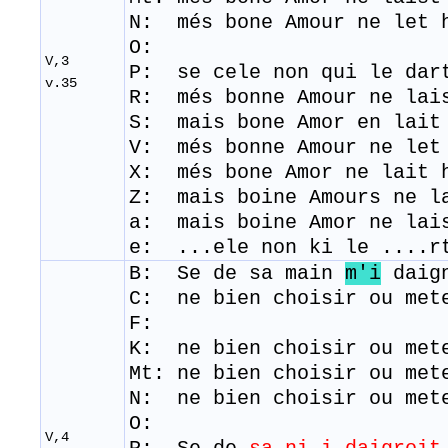
N: més bone Amour ne let 
O:
V,3
P: se cele non qui le dar
v.35
R: més bonne Amour ne lai
S: mais bone Amor en lait
V: més bonne Amour ne let
X: més bone Amor ne lait 
Z: mais boine Amours ne l
a: mais boine Amor ne lai
e: ...ele non ki le ....r
B: Se de
sa
main
m'i
daig
C: ne bien choisir ou met
F:
K: ne bien choisir ou met
Mt: ne bien choisir ou met
N: ne bien choisir ou met
O:
V,4