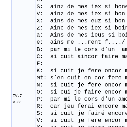
S: ainz de mes iex si bon
​V: ainz de mes iex si bon
X: ains de mes euz si bon
Z: Ainc de mes iex si boi
a: Ains de mes ieus si bo
e: ains me ...rent f..../
B: par mi le
cors
d’un
amo
C: si cuit aincor faire m
F:
K: si cuit je fere oncor 
Mt:
s’en cuit en cor fere 
N: si cuit je fere oncor 
O: si cui je faire encor 
IV,7
​P: par mi le cors d'un am
v.31
R: car jeu ferai encore m
S: si cuit je fairé encor
V: si cuit je fere encor 