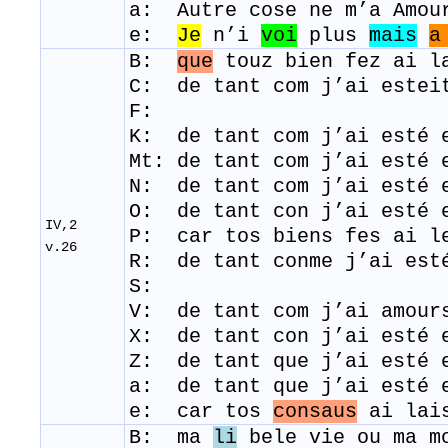
a: Autre cose ne m’a Amou
e:
Je
n’i
voi
plus
mais
a
B:
que
touz
bien
fez
ai
la
C: de tant com j’ai estei
F:
K: de tant com j’ai esté 
Mt: de tant com j’ai esté 
N: de tant com j’ai esté 
O: de tant con j’ai esté 
IV,2
P: car tos biens fes ai l
v.26
R: de tant conme j’ai est
S:
V: de tant com j’ai amour
X: de tant con j’ai esté 
Z: de tant que j’ai esté 
a: de tant que j’ai esté 
e: car tos
consaus
ai lai
B: ma
li
bele
vi
e
ou
ma
m