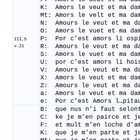
K: Amors le veut et ma da
Mt:
Amors le velt et ma d
N: Amours le veut et ma d
​O: Amors le vuet et ma da
​P: Por c’est amors li osp
III,5
R: Amours le veut et ma d
v.21
​S
: Amors le vuet et ma da
U: por c’est amors li hoi
V: Amours le veut et ma d
X: Amors le veut et ma da
Z: Amours le veut et ma d
a: Amors le veut et ma da
e: Por c’est Amors l…pita
B: que
nus
n’i
faut
selon
C: ke je m’en pairce et j
F: et mult m’en loche d’a
K: que je m’en parte et j