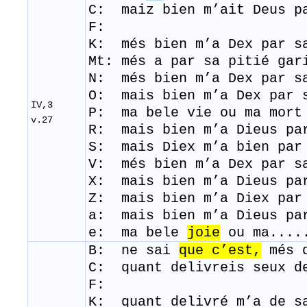
C: maiz bien m’ait Deus p
F:
K: més bien m’a Dex par s
Mt: més a par sa pitié g
N: més bien m’a Dex par s
O: mais bien m’a Dex par 
IV,3
P: ma
bele
vie
ou
ma
mort
v.27
R: mais bien m’a Dieus pa
S: mais Diex m’a bien par
V: més bien m’a Dex par s
​X: mais bien m’a Dieus p
Z: mais bien m’a Diex par
a: mais bien m’a Dieus pa
e: ma bele
joie
ou ma.....
B: ne
sai
que
c’est,
més
C: quant delivreis seux d
F:
K: quant delivré m’a de s