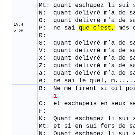
Mt: quant eschapez li sui 
N: quant delivré m’a de s
O: quant delivré m’a de s
IV,4
P: ne
sai
que
c’est,
més
v.28
R:
S: quant delivré m’a de s
V: quant delivré m’a de s
X: quant delivré m’a de s
Z: quant delivré m’a de s
a: quant delivré m’a de s
e: ne sai le quel, m.....
B: Ne me
firent
si oil po
-1
C: et eschapeis en seux s
F:
K: Quant eschapez li sui 
Mt: et si en sui fors de s
N: Quant eschapez li sui 