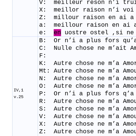
V: meilleur reson n’i tru
X: meillor raison n’i voi
Z: millour raison en ai a
a: meillour raison en ai 
e:
en
uostre ostel ,si ne
B: Or
n’i
a plus
fors
qu’
C:
Nulle chose ne m’ait A
F:
K: Autre chose ne m’a Amo
Mt: Autre chose ne m’a Amo
N: Autre chose ne m’a Amo
O: Autre chose ne m’a Amo
IV,1
P: Or n’i a plus fors q’a
v.25
R: Autre chose ne m’a Amo
S: Autre chose ne m’a Amo
V: Autre chose ne m’a Amo
​X: Autre chose ne m’a Amo
Z: Autre chose ne m’a Amo