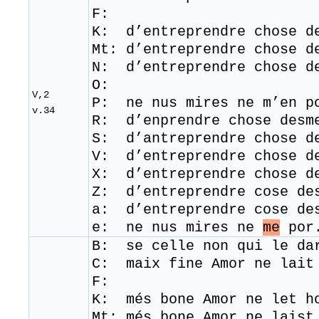
F:
K: d’entreprendre chose d
Mt: d’entreprendre chose 
N: d’entreprendre chose d
O:
V,2
P: ne nus mires ne m’en p
v.34
R: d’enprendre chose desm
S: d’antreprendre chose d
V: d’entreprendre chose d
X: d’entreprendre chose d
Z: d’entreprendre cose de
a: d’entreprendre cose de
e: ne nus mires ne
me
por.
B: se
celle
non qui le da
C: maix fine Amor ne lait
F:
K: més bone Amor ne let h
Mt: més bone Amor ne laist