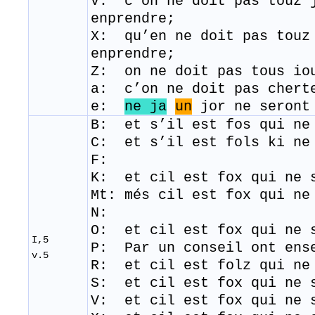
V: c’on ne doit pas touz 
enprendre;
X: qu’en ne doit pas touz
enprendre;
Z: on ne doit pas tous io
a: c’on ne doit pas chert
e:
ne ja
un
jor ne seront
B: et s’il est fos qui ne
C:
et s’il est fols ki ne
F:
K: et cil est fox qui ne 
Mt:
més cil est fox qui ne
N:
O: et cil est fox qui ne 
I,5
P: Par un conseil ont ens
v.5
R: et cil est folz qui ne
​S: et cil est fox qui ne 
V: et cil est fox qui ne 