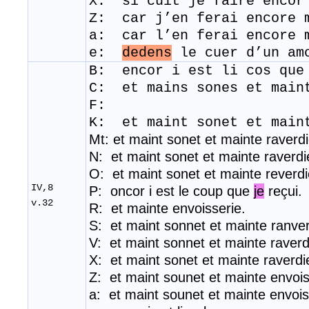
X: si cuit je faire encor
Z: car j’en ferai encore 
a: car l’en ferai encore 
e:
dedens
le cuer d’un am
B: encor i
est
li
cos
que
C: et mains sones et main
F:
K: et maint sonet et main
Mt: et maint sonet et mainte raverdi
N: et maint sonet et mainte raverdi
O: et maint sonet et mainte reverdi
IV,8
P: oncor i est le coup que
je
reçui.
v.32
R: et mainte envoisserie.
S: et maint sonnet et mainte ranver
V: et maint sonnet et mainte raverd
​X: et maint sonet et mainte raverdi
Z: et maint sounet et mainte envois
a: et maint sounet et mainte envois