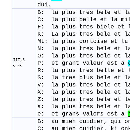
dui,
B: la plus tres bele et l
C: la plux belle et la mi
F: la plus tres biele et 
K: La plus tres bele et l
Mt: la plus cortoise et la
N: la plus tres bele et l
O: la plus tres bele et l
III,3
P: et grant valeur est a
v.19
R: la plus tres belle et 
​S
: la tres plus bele et l
V: la plus tres bele et l
X: la plus tres bele et l
Z: le plus tres bele et l
a: la plus tres bele et l
e: et grans valors est a
B: au mien cuidier, qui o
C: au mien cuidier, ki on