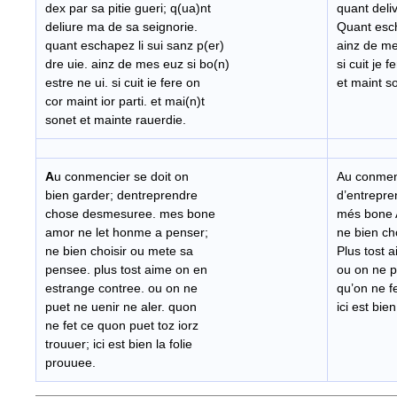
dex par sa pitie gueri; q(ua)nt
quant deli
deliure ma de sa seignorie.
Quant esch
quant eschapez li sui sanz p(er)
ainz de me
dre uie. ainz de mes euz si bo(n)
si cuit je 
estre ne ui. si cuit ie fere on
et maint s
cor maint ior parti. et mai(n)t
sonet et mainte rauerdie.
A
u conmencier se doit on
Au conmenc
bien garder; dentreprendre
d’entrepr
chose desmesuree. mes bone
més bone 
amor ne let honme a penser;
ne bien ch
ne bien choisir ou mete sa
Plus tost 
pensee. plus tost aime on en
ou on ne p
estrange contree. ou on ne
qu’on ne fe
puet ne uenir ne aler. quon
ici est bie
ne fet ce quon puet toz iorz
trouuer; ici est bien la folie
prouuee.