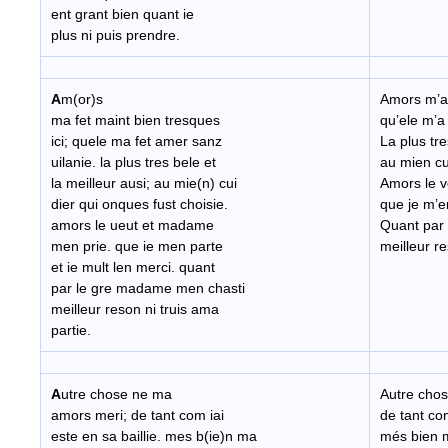
ent grant bien quant ie
plus ni puis prendre.
A
m(or)s
Amors m’a 
ma fet maint bien tresques
qu’ele m’a
ici; quele ma fet amer sanz
La plus tre
uilanie. la plus tres bele et
au mien cui
la meilleur ausi; au mie(n) cui
Amors le v
dier qui onques fust choisie.
que je m’en
amors le ueut et madame
Quant par 
men prie. que ie men parte
meilleur re
et ie mult len merci. quant
par le gre madame men chasti
meilleur reson ni truis ama
partie.
A
utre chose ne ma
Autre cho
amors meri; de tant com iai
de tant com
este en sa baillie. mes b(ie)n ma
més bien m