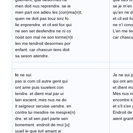
men doit nus reprendre. se ie
se je m’en
men part ore adieu les (con)ma(n)t;
qu’en ne do
quen ne doit pas touz iorz fo
et cil est 
lie enprendre. et cil est fox qui
ne n’i con
ne sen set desfendre ne ni co
L’en me te
noist son mal ne son torme(n)t
car chascu
len me tendroit desormes por
enfant. car chascun tens doit
sa seson atendre.
I
e ne sui
Je ne sui p
pas si com cil autre gent qui
qui ont am
ont ame puis iuuelent con
et dïent ma
tendre. et dient mal par ui
Més nus ne
lain escient; mes nus ne do
encontre l
it seigneur seruise uendre. en
et s’il s’e
contre lui mesdire ne mespre(n)
Endroit de
dre. et sil sen part parte sen
aient grant
bonement. endroit de moi [u]
uueil ie que tuit amant ai