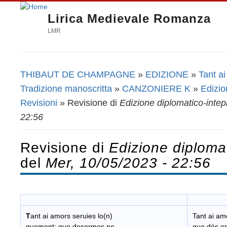
Lirica Medievale Romanza
LMR
THIBAUT DE CHAMPAGNE
»
EDIZIONE
»
Tant a
Tu sei qui
Tradizione manoscritta
»
CANZONIERE K
»
Edizio
Revisioni
» Revisione di
Edizione diplomatico-intep
22:56
Revisione di
Edizione diplomat
del
Mer, 10/05/2023 - 22:56
T
ant ai amors seruies lo(n)
Tant ai am
guement; que desormes ne
que dés or