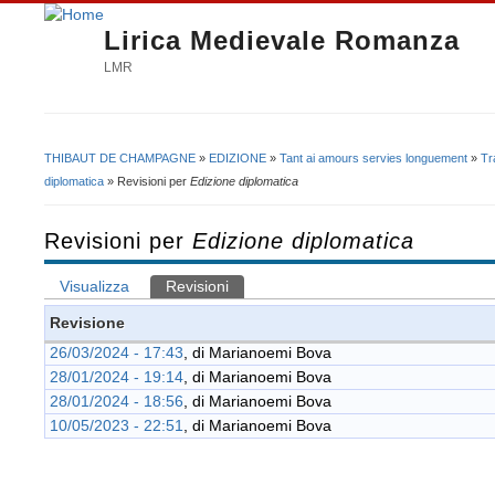
Lirica Medievale Romanza
LMR
THIBAUT DE CHAMPAGNE
»
EDIZIONE
»
Tant ai amours servies longuement
»
Tr
Tu sei qui
diplomatica
» Revisioni per
Edizione diplomatica
Revisioni per
Edizione diplomatica
Visualizza
Revisioni
(scheda attiva)
Schede primarie
Revisione
26/03/2024 - 17:43
, di
Marianoemi Bova
28/01/2024 - 19:14
, di
Marianoemi Bova
28/01/2024 - 18:56
, di
Marianoemi Bova
10/05/2023 - 22:51
, di
Marianoemi Bova