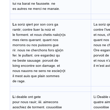
tui na barat ne faussete. ne
es autres ne merci ne manaie.
L
a soriz qiert por son cors ga
La soriz qi
rantir; contre liuer la noiz et
contre l’iv
le forment. et nous chetis nalo(n)s
et nous, c
mes riens querant. quant nos
quant nos 
morrons ou nos puissons gue
nous ne ch
rir. nous ne cherchons fors q(e)n
Ore esgar
fer. le pullant. ore esgardez qu
porvoit de
ne beste sauuage. poruoit de
et nous n’
loing encontre son damage. et
il m’est a
nous nauons ne sens ne escie(n)t
il mest auis que plain sommes
de rage.
L
i deable ont gete
Li Deable 
pour nous rauir; iiii. aimecons
quatre ai
aoschiez de torment. couuoitise
couvoitise