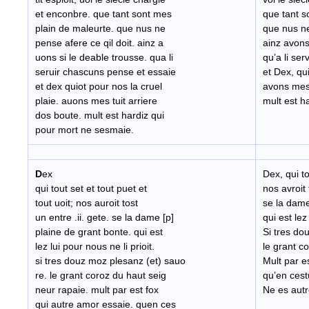
et enconbre. que tant sont mes
que tant s
plain de maleurte. que nus ne
que nus ne
pense afere ce qil doit. ainz a
ainz avons
uons si le deable trousse. qua li
qu’a li se
seruir chascuns pense et essaie
et Dex, qui
et dex quiot pour nos la cruel
avons mes 
plaie. auons mes tuit arriere
mult est h
dos boute. mult est hardiz qui
pour mort ne sesmaie.
D
ex
Dex, qui to
qui tout set et tout puet et
nos avroit
tout uoit; nos auroit tost
se la dame
un entre .ii. gete. se la dame [p]
qui est lez 
plaine de grant bonte. qui est
Si tres do
lez lui pour nous ne li prioit.
le grant c
si tres douz moz plesanz (et) sauo
Mult par e
re. le grant coroz du haut seig
qu’en cest
neur rapaie. mult par est fox
Ne es aut
qui autre amor essaie. quen ces