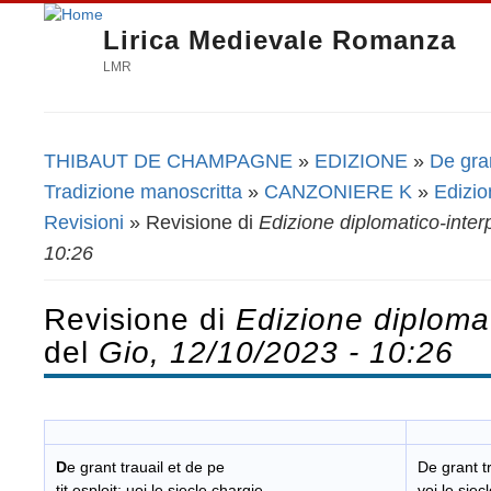
Lirica Medievale Romanza
LMR
THIBAUT DE CHAMPAGNE
»
EDIZIONE
»
De gran
Tu sei qui
Tradizione manoscritta
»
CANZONIERE K
»
Edizio
Revisioni
» Revisione di
Edizione diplomatico-inter
10:26
Revisione di
Edizione diplomat
del
Gio, 12/10/2023 - 10:26
D
e grant trauail et de pe
De grant tr
tit esploit; uoi le siecle chargie
voi le sie