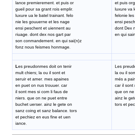
lance premierement. et puis or
et puis org
gueil pour sa grant rois emplir.
luxure va l
luxure ua le batel trainant. felo
felonie le
nie les gouuerne et les nage
ensi pesch
ensi peschent et uiennent au
dont Dex 
riuage. dont dex nos gart par
en qui sa
son conmandement. en qui sai(n)z
fonz nous feismes honmage.
L
es preudonmes doit on tenir
Les preudo
mult chiers; la ou il sont et
la ou il so
seruir et amer. mes apaines
més a pain
en puet on nus trouuer. car
car il sont
il sont mes si com li faus de
que on ne 
niers. que on ne puet entre
ainz le ge
buchet uerser. ainz le gete on
tors et pe
sanz coing et sanz balance. tors
et pechiez en eus fine et uen
iance.