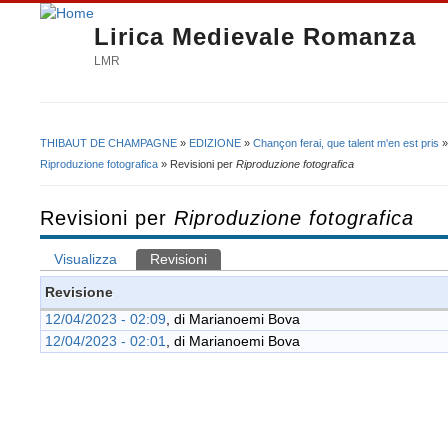
Lirica Medievale Romanza
LMR
THIBAUT DE CHAMPAGNE
»
EDIZIONE
»
Chançon ferai, que talent m'en est pris
Tu sei qui
Riproduzione fotografica
» Revisioni per
Riproduzione fotografica
Revisioni per
Riproduzione fotografica
Visualizza
Revisioni
(scheda attiva)
Schede primarie
Revisione
12/04/2023 - 02:09
, di
Marianoemi Bova
12/04/2023 - 02:01
, di
Marianoemi Bova