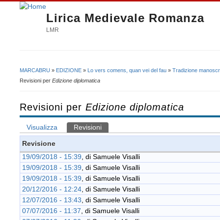
Lirica Medievale Romanza
LMR
MARCABRU
»
EDIZIONE
»
Lo vers comens, quan vei del fau
»
Tradizione manoscri
Tu sei qui
Revisioni per
Edizione diplomatica
Revisioni per
Edizione diplomatica
Visualizza
Revisioni
(scheda attiva)
Schede primarie
Revisione
19/09/2018 - 15:39
, di
Samuele Visalli
19/09/2018 - 15:39
, di
Samuele Visalli
19/09/2018 - 15:39
, di
Samuele Visalli
20/12/2016 - 12:24
, di
Samuele Visalli
12/07/2016 - 13:43
, di
Samuele Visalli
07/07/2016 - 11:37
, di
Samuele Visalli