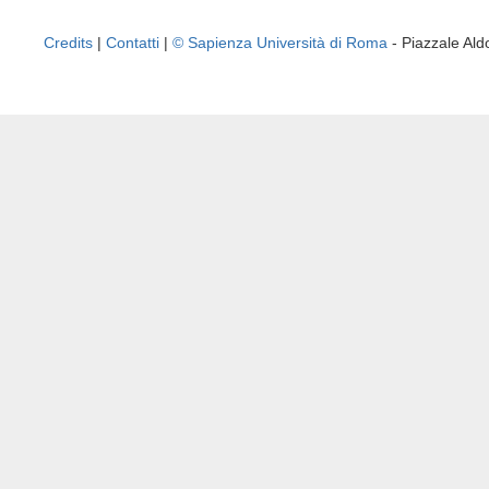
Credits
|
Contatti
|
© Sapienza Università di Roma
- Piazzale A