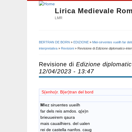
Lirica Medievale Ro
LMR
BERTRAN DE BORN
»
EDIZIONE
»
Miei-sirventes vueilh far de
Tu sei qui
interpretativa
»
Revisioni
» Revisione di
Edizione diplomatico-inter
Revisione di
Edizione diplomatic
12/04/2023 - 13:47
S(enho)r. B(er)tran del bord
M
Iez siruentes uueilh
far dels reis amdos. q(e)n
brieuueirem qaura
mais cauailhiers. del ualen
rei de castella nanfos. caug