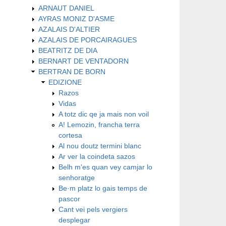
ARNAUT DANIEL
AYRAS MONIZ D'ASME
AZALAIS D'ALTIER
AZALAIS DE PORCAIRAGUES
BEATRITZ DE DIA
BERNART DE VENTADORN
BERTRAN DE BORN
EDIZIONE
Razos
Vidas
A totz dic qe ja mais non voil
A! Lemozin, francha terra
cortesa
Al nou doutz termini blanc
Ar ver la coindeta sazos
Belh m'es quan vey camjar lo
senhoratge
Be·m platz lo gais temps de
pascor
Cant vei pels vergiers
desplegar