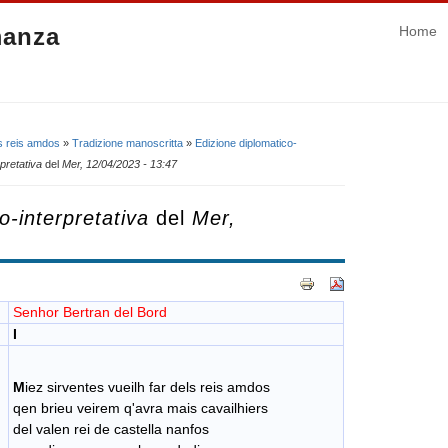
manza
Home
ls reis amdos
»
Tradizione manoscritta
»
Edizione diplomatico-
pretativa
del
Mer, 12/04/2023 - 13:47
o-interpretativa
del
Mer,
Senhor Bertran del Bord
I
M
iez sirventes vueilh far dels reis amdos
qen brieu veirem q'avra mais cavailhiers
del valen rei de castella nanfos