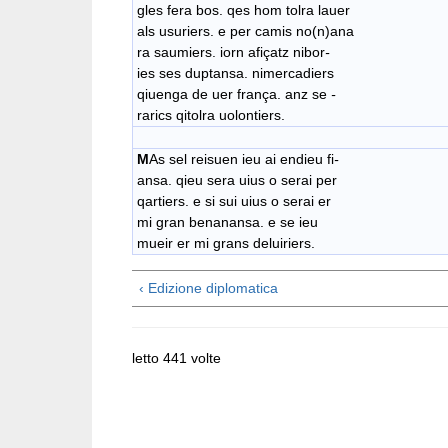
gles fera bos. qes hom tolra lauer
als usuriers. e per camis no(n)ana
ra saumiers. iorn afiçatz nibor
-
ies ses duptansa. nimercadiers
qiuenga de uer frança. anz se
-
rarics qitolra uolontiers.
M
As sel reisuen ieu ai endieu fi
-
ansa. qieu sera uius o serai per
qartiers. e si sui uius o serai er
mi gran benanansa. e se ieu
mueir er mi grans deluiriers.
‹ Edizione diplomatica
letto 441 volte