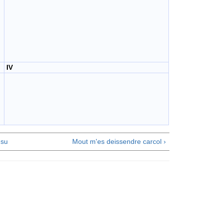
IV
su
Mout m'es deissendre carcol ›