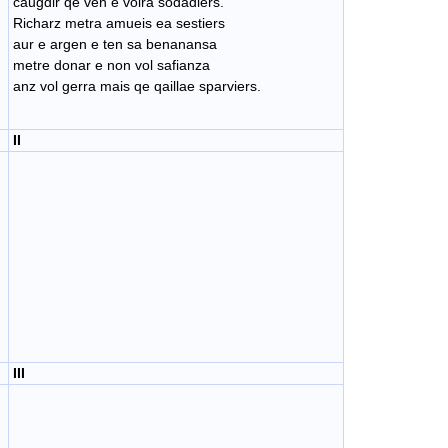
caugdir qe ven e volra sodadiers.
Richarz metra amueis ea sestiers
aur e argen e ten sa benanansa
metre donar e non vol safianza
anz vol gerra mais qe qaillae sparviers.
II
III