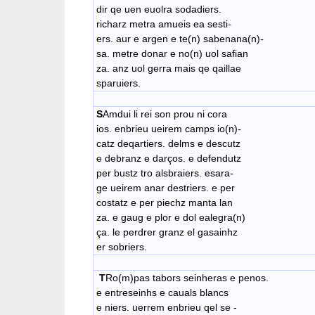
dir qe uen euolra sodadiers.
richarz metra amueis ea sesti
-
ers. aur e argen e te(n) sabenana(n)
-
sa. metre donar e no(n) uol safian
za. anz uol gerra mais qe qaillae
sparuiers.
S
Amdui li rei son prou ni cora
ios. enbrieu ueirem camps io(n)
-
catz deqartiers. delms e descutz
e debranz e darços. e defendutz
per bustz tro alsbraiers. esara
-
ge ueirem anar destriers. e per
costatz e per piechz manta lan
za. e gaug e plor e dol ealegra(n)
ça. le perdrer granz el gasainhz
er sobriers.
T
Ro(m)pas tabors seinheras e penos.
e entreseinhs e cauals blancs
e niers. uerrem enbrieu qel se -