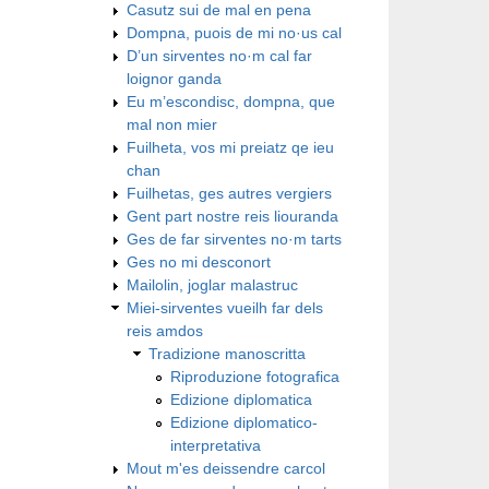
Casutz sui de mal en pena
Dompna, puois de mi no·us cal
D’un sirventes no·m cal far
loignor ganda
Eu m’escondisc, dompna, que
mal non mier
Fuilheta, vos mi preiatz qe ieu
chan
Fuilhetas, ges autres vergiers
Gent part nostre reis liouranda
Ges de far sirventes no·m tarts
Ges no mi desconort
Mailolin, joglar malastruc
Miei-sirventes vueilh far dels
reis amdos
Tradizione manoscritta
Riproduzione fotografica
Edizione diplomatica
Edizione diplomatico-
interpretativa
Mout m'es deissendre carcol