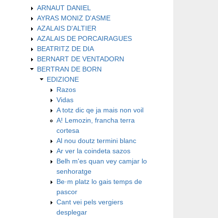
ARNAUT DANIEL
AYRAS MONIZ D'ASME
AZALAIS D'ALTIER
AZALAIS DE PORCAIRAGUES
BEATRITZ DE DIA
BERNART DE VENTADORN
BERTRAN DE BORN
EDIZIONE
Razos
Vidas
A totz dic qe ja mais non voil
A! Lemozin, francha terra
cortesa
Al nou doutz termini blanc
Ar ver la coindeta sazos
Belh m'es quan vey camjar lo
senhoratge
Be·m platz lo gais temps de
pascor
Cant vei pels vergiers
desplegar