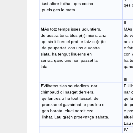
iust albre fuilhat. qes cocha
qes 
pueis ges lo mata
II
M
As totz temps isses uoluntiers.
MAs 
de uostra terra blos p(r)imiers. anz
de vo
qe sia li flors el prat. e fatz co(n)te
anz q
de paupertat. con uos e uostra
e fa
siata. ha tengut linuerns en
con 
serrat. qanc uns non passet la
ha te
lata.
qanc
III
F
Vilhetas sias soudadiers. nar
FUil
chimbaud qi nasqet derriers.
nar 
qe lantres o ha tout laissat. de
qe la
proezae el gazainhat. e pos leu e
de p
gen barata. eluei adreit eza
e po
linhat. Lau q(e)n proe<n>ça sabata.
eluei
Lau 
IV