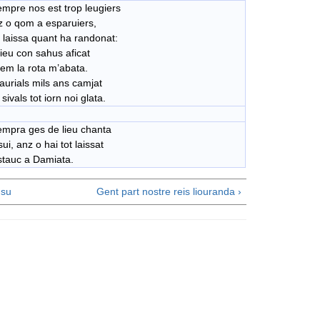
empre nos est trop leugiers
tz o qom a esparuiers,
 laissa quant ha randonat:
ieu con sahus aficat
em la rota m’abata.
aurials mils ans camjat
 sivals tot iorn noi glata.
empra ges de lieu chanta
ui, anz o hai tot laissat
stauc a Damiata.
su
Gent part nostre reis liouranda ›