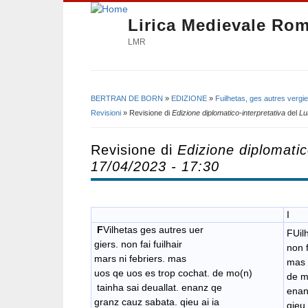
Lirica Medievale Ro
LMR
BERTRAN DE BORN
»
EDIZIONE
»
Fuilhetas, ges autres vergi
Tu sei qui
Revisioni
» Revisione di
Edizione diplomatico-interpretativa
del
Lu
Revisione di
Edizione diplomatic
17/04/2023 - 17:30
I
F
Vilhetas ges autres uer
FUil
giers. non fai fuilhair
non f
mars ni febriers. mas
mas 
uos qe uos es trop cochat. de mo(n)
de m
tainha sai deuallat. enanz qe
enan
granz cauz sabata. qieu ai ia
qieu 