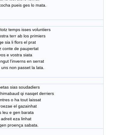
cocha pueis ges lo mata.
totz temps isses voluntiers
stra terr ab los primiers
e sia li flors el prat
tz conte de paupertat
vos e vostra siata
ngut l'inverns en serrat
 uns non passet la lata.
hetas sias soudadiers
chimabaud qi nasqet derriers
ntres o ha tout laissat
roezae el gazainhat
s leu e gen barata
 adreit eza linhat
qen proença sabata.