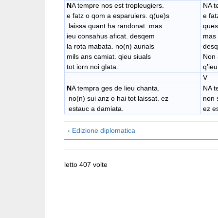
N
A tempre nos est tropleugiers.
NA t
e fatz o qom a esparuiers. q(ue)s
e fa
laissa quant ha randonat. mas
ques
ieu consahus aficat. desqem
mas 
la rota mabata. no(n) aurials
desq
mils ans camiat. qieu siuals
Non 
tot iorn noi glata.
q’ieu
V
N
A tempra ges de lieu chanta.
NA t
no(n) sui anz o hai tot laissat. ez
non s
estauc a damiata.
ez e
‹ Edizione diplomatica
letto 407 volte