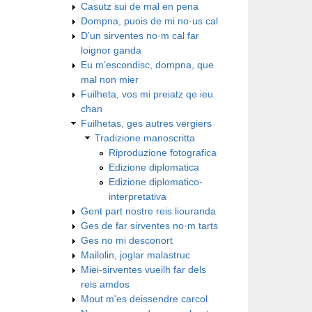
Casutz sui de mal en pena
Dompna, puois de mi no·us cal
D’un sirventes no·m cal far
loignor ganda
Eu m’escondisc, dompna, que
mal non mier
Fuilheta, vos mi preiatz qe ieu
chan
Fuilhetas, ges autres vergiers
Tradizione manoscritta
Riproduzione fotografica
Edizione diplomatica
Edizione diplomatico-
interpretativa
Gent part nostre reis liouranda
Ges de far sirventes no·m tarts
Ges no mi desconort
Mailolin, joglar malastruc
Miei-sirventes vueilh far dels
reis amdos
Mout m'es deissendre carcol