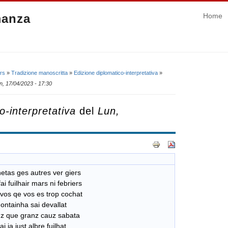
manza
Home
ers
»
Tradizione manoscritta
»
Edizione diplomatico-interpretativa
»
n, 17/04/2023 - 17:30
o-interpretativa
del
Lun,
hetas ges autres ver giers
ai fuilhair mars ni febriers
vos qe vos es trop cochat
ontainha sai devallat
z que granz cauz sabata
ai ia iust albre fuilhat