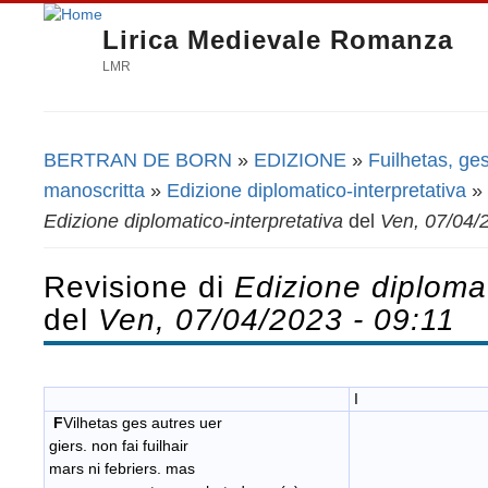
Lirica Medievale Romanza
LMR
BERTRAN DE BORN
»
EDIZIONE
»
Fuilhetas, ge
Tu sei qui
manoscritta
»
Edizione diplomatico-interpretativa
»
Edizione diplomatico-interpretativa
del
Ven, 07/04/
Revisione di
Edizione diplomat
del
Ven, 07/04/2023 - 09:11
I
F
Vilhetas ges autres uer
giers. non fai fuilhair
mars ni febriers. mas