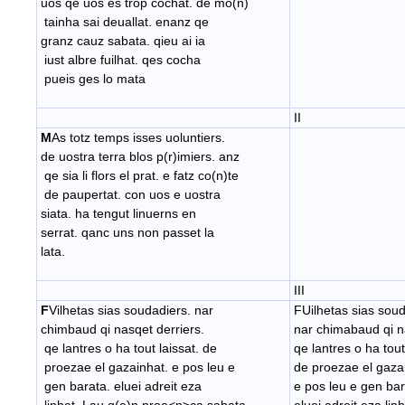
uos qe uos es trop cochat. de mo(n)
tainha sai deuallat. enanz qe
granz cauz sabata. qieu ai ia
iust albre fuilhat. qes cocha
pueis ges lo mata
II
M
As totz temps isses uoluntiers.
de uostra terra blos p(r)imiers. anz
qe sia li flors el prat. e fatz co(n)te
de paupertat. con uos e uostra
siata. ha tengut linuerns en
serrat. qanc uns non passet la
lata.
III
F
Vilhetas sias soudadiers. nar
FUilhetas sias soud
chimbaud qi nasqet derriers.
nar chimabaud qi n
qe lantres o ha tout laissat. de
qe lantres o ha tout
proezae el gazainhat. e pos leu e
de proezae el gaza
gen barata. eluei adreit eza
e pos leu e gen bar