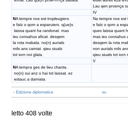
linhat. Lau q(e)n proe<n>ça sabata.
eluei adreit eza linh
Lau qen proença s
IV
N
A tempre nos est tropleugiers.
Na tempre nos est t
e fatz o qom a esparuiers. q(ue)s
e fatz o qom a espa
laissa quant ha randonat. mas
ques laissa quant 
ieu consahus aficat. desqem
mas ieu consahus a
la rota mabata. no(n) aurials
desqem la rota ma
mils ans camiat. qieu siuals
non aurials mils an
tot iorn noi glata.
qieu siuals tot iorn 
V
N
A tempra ges de lieu chanta.
no(n) sui anz o hai tot laissat. ez
estauc a damiata.
‹ Edizione diplomatica
su
letto 408 volte