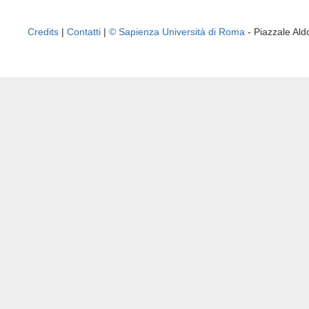
Credits
|
Contatti
|
© Sapienza Università di Roma
- Piazzale A