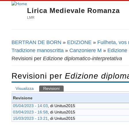
Lirica Medievale Romanza
LMR
BERTRAN DE BORN
»
EDIZIONE
»
Fuilheta, vos
Tu sei qui
Tradizione manoscritta
»
Canzoniere M
»
Edizione 
Revisioni per
Edizione diplomatico-interpretativa
Revisioni per
Edizione diploma
Visualizza
Revisioni
(scheda attiva)
Schede primarie
Revisione
05/04/2023 - 14:03
, di
Unitus2015
03/04/2023 - 16:58
, di
Unitus2015
15/03/2023 - 13:21
, di
Unitus2015