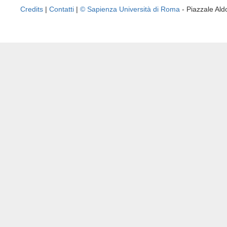
Credits
|
Contatti
|
© Sapienza Università di Roma
- Piazzale A