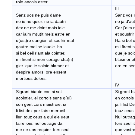
roie ancois ester.
III
Sanz uos ne puis dame
Sanz vos ne
ne ie ne quier. ne ia dautri
ne ja d'aut
dex ne me doint mais ioie.
Car j'aim m
car iaim m(u)lt melz estre en
et sousfrir 
u(ost)re dangier. et soufrir mal
Ha si bel oe
qautre mal se lauoie. ha
m'i firent 
si bel oeil riant ala cointer.
que je sol
mi firent si mon corage cha(n)
blasmer et
gier. que ie soloie blamer et
ore en sent
despire amors. ore ensent
mortieus dolors.
IV
Sigrant biaute con si sot
Si grant bi
acointier. el cortois sens q(ui)
en cortois 
son gent cors maistroie. ia
ja li fist D
li fist dex por faire merueil
touz ceus a
lier. touz ceus a qui ele ueut
Nul outrage
faire ioie. nul outrage da
fors seul i
me ne uos requier. fors seul
que vostre