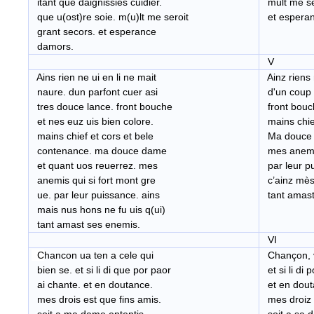
itant que daignissies cuidier.
mult me se
que u(ost)re soie. m(u)lt me seroit
et esperan
grant secors. et esperance
damors.
V
Ains rien ne ui en li ne mait
Ainz riens n
naure. dun parfont cuer asi
d'un coup p
tres douce lance. front bouche
front bouch
et nes euz uis bien colore.
mains chief
mains chief et cors et bele
Ma douce d
contenance. ma douce dame
mes anemis 
et quant uos reuerrez. mes
par leur p
anemis qui si fort mont gre
c’ainz mès 
ue. par leur puissance. ains
tant amast
mais nus hons ne fu uis q(ui)
tant amast ses enemis.
VI
C
hancon ua ten a cele qui
Chançon, va
bien se. et si li di que por paor
et si li di 
ai chante. et en doutance.
et en dout
mes drois est que fins amis.
mes droiz e