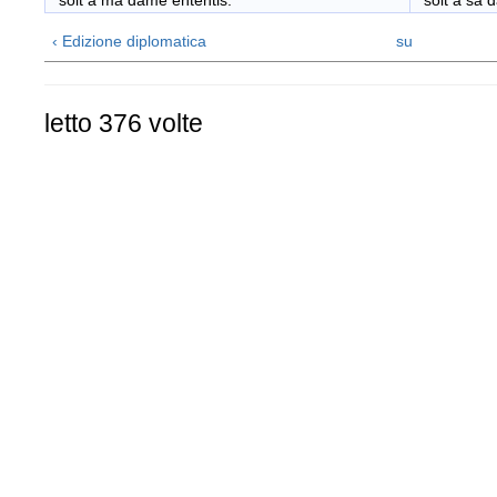
soit a ma dame ententis.
soit a sa d
‹ Edizione diplomatica
su
letto 376 volte