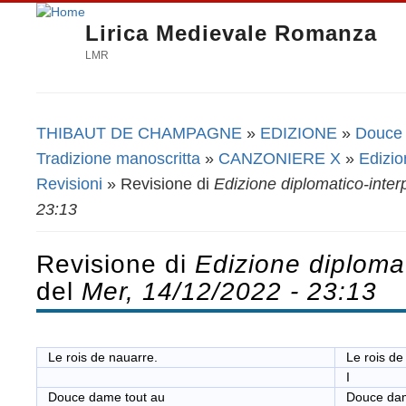
Lirica Medievale Romanza
LMR
THIBAUT DE CHAMPAGNE
»
EDIZIONE
»
Douce 
Tu sei qui
Tradizione manoscritta
»
CANZONIERE X
»
Edizio
Revisioni
» Revisione di
Edizione diplomatico-inter
23:13
Revisione di
Edizione diplomat
del
Mer, 14/12/2022 - 23:13
Le rois de nauarre.
Le rois de
I
Douce dame tout au
Douce dame