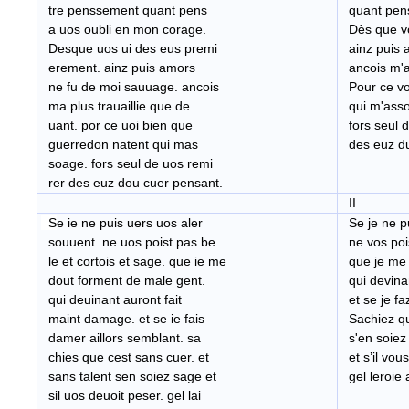
tre penssement quant pens
quant pens
a uos oubli en mon corage.
Dès que vo
Desque uos ui des eus premi
ainz puis 
erement. ainz puis amors
ancois m'a 
ne fu de moi sauuage. ancois
Pour ce voi
ma plus trauaillie que de
qui m'ass
uant. por ce uoi bien que
fors seul d
guerredon natent qui mas
des euz du
soage. fors seul de uos remi
rer des euz dou cuer pensant.
II
S
e ie ne puis uers uos aler
Se je ne pu
souuent. ne uos poist pas be
ne vos pois
le et cortois et sage. que ie me
que je me 
dout forment de male gent.
qui devinan
qui deuinant auront fait
et se je faz
maint damage. et se ie fais
Sachiez que
damer aillors semblant. sa
s'en soiez
chies que cest sans cuer. et
et s’il vou
sans talent sen soiez sage et
gel leroie 
sil uos deuoit peser. gel lai