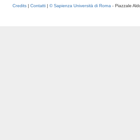
Credits
|
Contatti
|
© Sapienza Università di Roma
- Piazzale A