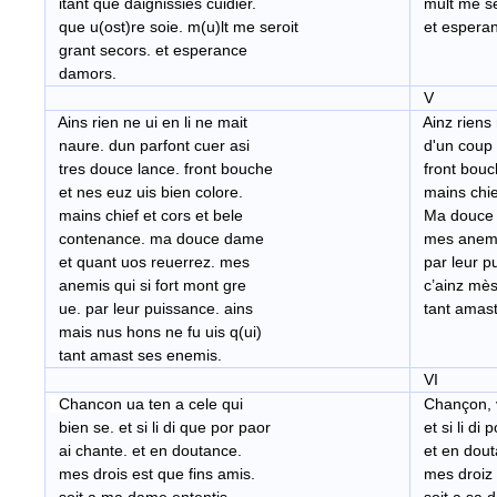
itant que daignissies cuidier.
mult me se
que u(ost)re soie. m(u)lt me seroit
et esperan
grant secors. et esperance
damors.
V
Ains rien ne ui en li ne mait
Ainz riens n
naure. dun parfont cuer asi
d'un coup p
tres douce lance. front bouche
front bouch
et nes euz uis bien colore.
mains chief
mains chief et cors et bele
Ma douce d
contenance. ma douce dame
mes anemis 
et quant uos reuerrez. mes
par leur p
anemis qui si fort mont gre
c’ainz mès 
ue. par leur puissance. ains
tant amast
mais nus hons ne fu uis q(ui)
tant amast ses enemis.
VI
C
hancon ua ten a cele qui
Chançon, va
bien se. et si li di que por paor
et si li di 
ai chante. et en doutance.
et en dout
mes drois est que fins amis.
mes droiz e