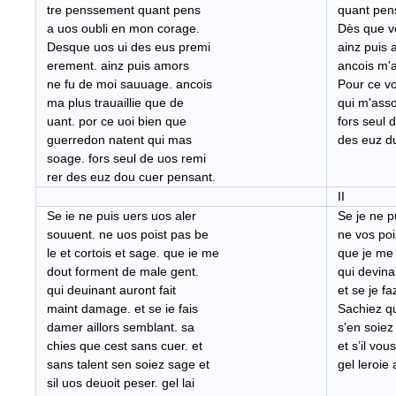
tre penssement quant pens
quant pens
a uos oubli en mon corage.
Dès que vo
Desque uos ui des eus premi
ainz puis 
erement. ainz puis amors
ancois m'a 
ne fu de moi sauuage. ancois
Pour ce voi
ma plus trauaillie que de
qui m'ass
uant. por ce uoi bien que
fors seul d
guerredon natent qui mas
des euz du
soage. fors seul de uos remi
rer des euz dou cuer pensant.
II
S
e ie ne puis uers uos aler
Se je ne pu
souuent. ne uos poist pas be
ne vos pois
le et cortois et sage. que ie me
que je me 
dout forment de male gent.
qui devinan
qui deuinant auront fait
et se je faz
maint damage. et se ie fais
Sachiez que
damer aillors semblant. sa
s'en soiez
chies que cest sans cuer. et
et s’il vou
sans talent sen soiez sage et
gel leroie 
sil uos deuoit peser. gel lai