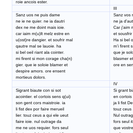
roie ancois ester.
III
Sanz uos ne puis dame
Sanz vos ne
ne ie ne quier. ne ia dautri
ne ja d'aut
dex ne me doint mais ioie.
Car j'aim m
car iaim m(u)lt melz estre en
et sousfrir 
u(ost)re dangier. et soufrir mal
Ha si bel oe
qautre mal se lauoie. ha
m'i firent 
si bel oeil riant ala cointer.
que je sol
mi firent si mon corage cha(n)
blasmer et
gier. que ie soloie blamer et
ore en sent
despire amors. ore ensent
mortieus dolors.
IV
Sigrant biaute con si sot
Si grant bi
acointier. el cortois sens q(ui)
en cortois 
son gent cors maistroie. ia
ja li fist D
li fist dex por faire merueil
touz ceus a
lier. touz ceus a qui ele ueut
Nul outrage
faire ioie. nul outrage da
fors seul i
me ne uos requier. fors seul
que vostre