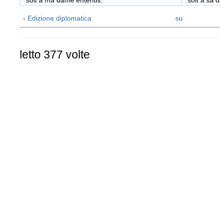
soit a ma dame ententis.
soit a sa d
‹ Edizione diplomatica
su
letto 377 volte