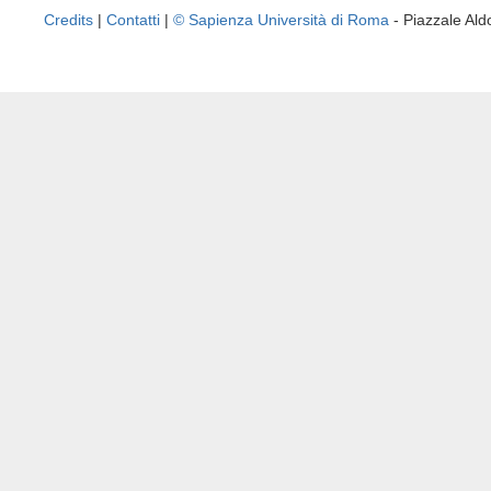
Credits
|
Contatti
|
© Sapienza Università di Roma
- Piazzale A