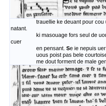
trauellie ke deuant pour cou uoi
natant.
ki masouage fors seul de uous r
cuer
en pensant.
S
e ie nepuis ue
uous poist pas bele courtoise et
me dout forment de male gent k