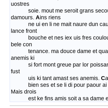
uostres
soie. mout me seroit grans secou
damours.
A
ins riens
ne ui en li ne mait naure dun caup 
lance front
bouche et nes iex uis fres couloure
bele con
tenance. ma douce dame et quant
anemis ki
si fort mont greue par lor poissan
fust
uis ki tant amast ses anemis.
C
a
bien ses et se li di pour paour ai 
Mais drois
est ke fins amis soit a sa dame en