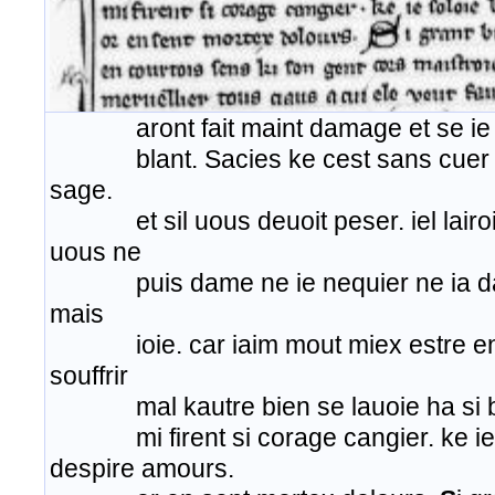
aront fait maint damage et se ie fa
blant. Sacies ke cest sans cuer et
sage.
et sil uous deuoit peser. iel lairoi
uous ne
puis dame ne ie nequier ne ia daut
mais
ioie. car iaim mout miex estre en 
souffrir
mal kautre bien se lauoie ha si bel o
mi firent si corage cangier. ke ie 
despire amours.