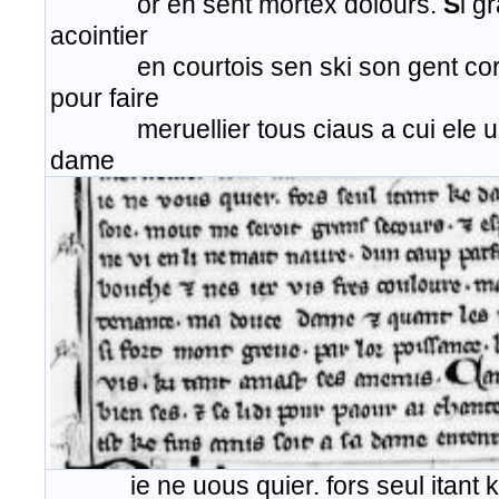
or en sent mortex dolours.
S
i g
acointier
en courtois sen ski son gent cors mai
pour faire
meruellier tous ciaus a cui ele ueut
dame
ie ne uous quier. fors seul itant ke 