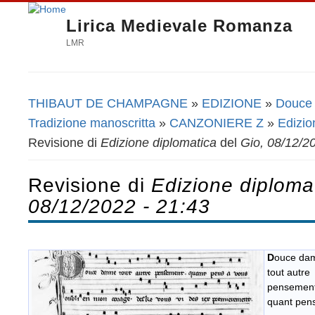
Lirica Medievale Romanza
LMR
THIBAUT DE CHAMPAGNE
»
EDIZIONE
»
Douce 
Tu sei qui
Tradizione manoscritta
»
CANZONIERE Z
»
Edizio
Revisione di
Edizione diplomatica
del
Gio, 08/12/2
Revisione di
Edizione diploma
08/12/2022 - 21:43
D
ouce da
tout autre
pensemen
quant pen