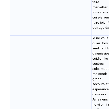
faire
mervellier
tous ciaus
cui ele veu
faire ioie. 
outrage d
ie ne vous
quier. fors
seul itant 
daignissie
cuidier. ke
vostres
soie. mout
me seroit
grans
secours et
esperance
damours.
A
ins riens
ne vi en li