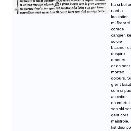
ha si bel o
riant a
lacointier.
mi firent si
corage
cangier. ke
soloie
blasmer et
despire
amours.
or en sent
mortex
dolours.
S
i
grant biau
com si pue
acointier
en courtoi
sen ski so
gent cors
maistroie. I
fist diex p