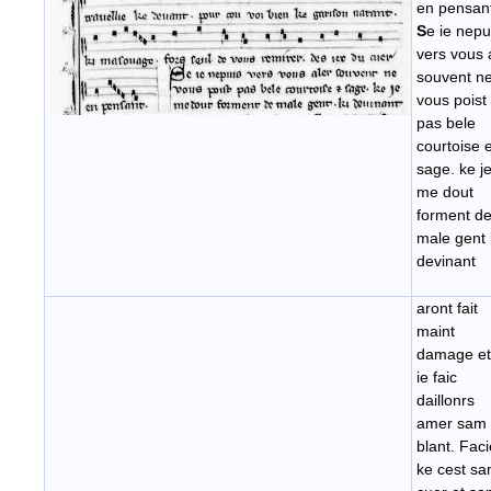
en pensan
S
e ie nepu
vers vous 
souvent n
vous poist
pas bele
courtoise e
sage. ke j
me dout
forment d
male gent 
devinant
aront fait
maint
damage et
ie faic
daillonrs
amer sam
blant. Fac
ke cest sa