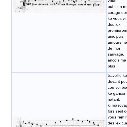
vous
oubli en 
corage de
ke vous vi
des iex
premierem
ainc puis
amours ne
de moi
sauvage.
ancois ma
plus
travellie ke
devant po
cou voi bi
ke garison
natant.
ki masova
fors seul d
vous remir
des iex cu