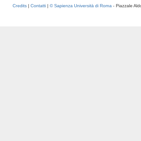
Credits
|
Contatti
|
© Sapienza Università di Roma
- Piazzale A