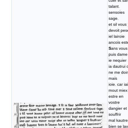
cuer et sa
talant.
sensoies
sage.
et sil vous
devoit pes
iel lairoie
ancois este
S
ans vous
puis dame
ie nequier
ia dautrui 
ne me doi
mais
ioie. car i
mout miex
estre en
vostre
dangier et
souffrir
mal kautre
bien se la