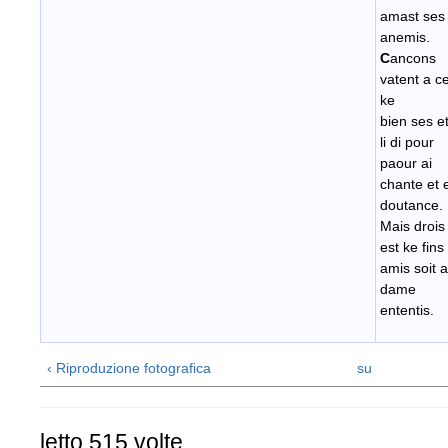
amast ses
anemis.
C
ancons
vatent a ce
ke
bien ses e
li di pour
paour ai
chante et 
doutance.
Mais drois
est ke fins
amis soit 
dame
ententis.
‹ Riproduzione fotografica
su
letto 515 volte