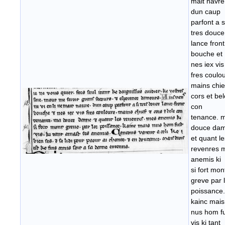
mait navre
dun caup
parfont a s
tres douce
lance front
bouche et
nes iex vis
fres coulo
mains chie
cors et bel
con
tenance. 
douce da
et quant le
revenres 
anemis ki
si fort mon
greve par 
poissance.
kainc mais
nus hom f
vis ki tant