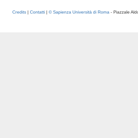
Credits
|
Contatti
|
© Sapienza Università di Roma
- Piazzale A