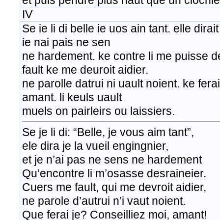
et puis pendre plus haut que un clochie
IV
Se ie li di belle ie uos ain tant. elle dirai
ie nai pais ne sen
ne hardement. ke contre li me puisse de
fault ke me deuroit aidier.
ne parolle datrui ni uault noient. ke fera
amant. li keuls uault
muels on pairleirs ou laissiers.
Se je li di: “Belle, je vous aim tant”,
ele dira je la vueil engingnier,
et je n’ai pas ne sens ne hardement
Qu’encontre li m’osasse desraineier.
Cuers me fault, qui me devroit aidier,
ne parole d’autrui n’i vaut noient.
Que ferai je? Conseilliez moi, amant!