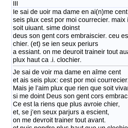
III
Ie sai de uoir ma dame en ai(n)me cent.
seis plux cest por moi courrecier. maix i
soit uiuant. sime doinst
deus son gent cors embraiscier. ceu est
chier. (et) se ien seux periurs
a essiant. on me deuroit traineir tout a
plux haut ca .i. clochier.
Je sai de voir ma dame en aîme cent
et ais seis plux: cest por moi courrecier
Mais je l’aim plux que rien que soit viva
si me doint Deus son gent cors embrac
Ce est la riens que plus avroie chier,
et, se j’en seux parjurs a escient,
on me devroit trainer tout avant.