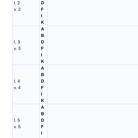
I, 2
D
v. 2
F
I
K
A
B
I, 3
D
v. 3
F
I
K
A
B
I, 4
D
v. 4
F
I
K
A
B
I, 5
D
v. 5
F
I