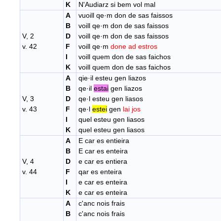
K
N'Audiarz si bem vol mal
A
vuoill qe·m don de sas faissos
B
voill qe·m don de sas faissos
V, 2
D
voill qe·m don de sas faissos
v. 42
F
voill qe·m
done ad estros
I
voill quem don de sas faichos
K
voill quem don de sas faichos
A
qie·il esteu gen liazos
B
qe·il
estai
gen liazos
V, 3
D
qe·l esteu gen liasos
v. 43
F
qe·l
estei
gen
lai jos
I
quel esteu gen liasos
K
quel esteu gen liasos
A
E car es entieira
B
E car es enteira
V, 4
D
e car es entiera
v. 44
F
qar
es enteira
I
e car es enteira
K
e car es enteira
A
c'anc nois frais
B
c'anc nois frais