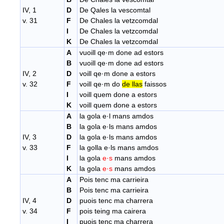
IV, 1
D
De Qales la vescomtal
v. 31
F
De Chales la vetzcomdal
I
De Chales la vetzcomdal
K
De Chales la vetzcomdal
A
vuoill qe·m done ad estors
B
vuoill qe·m done ad estors
IV, 2
D
voill qe·m done a estors
v. 32
F
voill qe·m do
de llas
faissos
I
voill quem done a estors
K
voill quem done a estors
A
la gola e·l mans amdos
B
la gola e·ls mans amdos
IV, 3
D
la gola e·ls mans amdos
v. 33
F
la golla e·ls mans amdos
I
la gola
e·s
mans amdos
K
la gola
e·s
mans amdos
A
Pois tenc ma carrieira
B
Pois tenc ma carrieira
IV, 4
D
puois tenc ma charrera
v. 34
F
pois teing ma cairera
I
puois tenc ma charrera