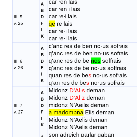
car ren lais
A
car ren i lais
B
car re∙i lais
III, 5
D
qe
re lais
v. 25
F
I
car re·i lais
K
car re·i lais
c'anc res de ben no·us sofrais
A
q'anc res de ben no·us sofrais
B
q'anc res de be
nos
soffrais
III, 6
D
q'anc res de be no·us soffrais
v. 26
F
I
quan res de be
s
no·us sofrais
K
q’an res de be
s
no·us sofrais
Midonz
D'Al·s
deman
A
Midonz
D'Al·z
deman
B
midonz N'Aeilis deman
III, 7
D
a madompna
Elis deman
v. 27
F
I
Midonz N'Aelis deman
K
Midonz N'Aelis deman
son adreich parlar gaban