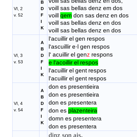
voill sas bellas denz en dos,
B
voill sas bellas denz em dos
VI, 2
D
voill
qem
don sas denz en dos
v. 52
F
I
voill sas bellas denz en dos
K
voill sas bellas denz en dos
l'acuillir
el gen respos
A
l'ascuillir e·l gen respos
B
l' acuillir
el gen
z
respons
VI, 3
D
v. 53
F
e l'acoillir
el respos
I
l'acuillir
el gent respos
K
l'acuillir
el gent respos
don es presentieira
A
don es presentieira
B
don es presentera
VI, 4
D
v. 54
F
don es
plazenteira
I
domn es presentera
K
don es presentera
dinz son ais.