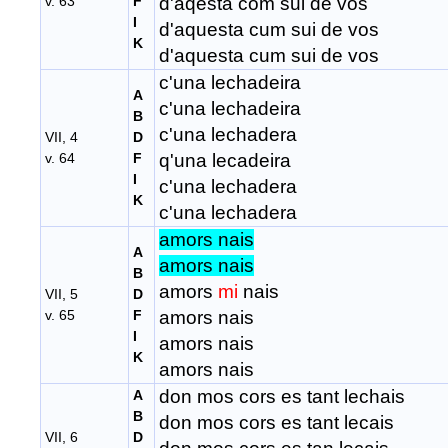
v. 63
F
d'aqesta com sui de vos
I
d'aquesta cum sui de vos
K
d'aquesta cum sui de vos
c'una lechadeira
A
c'una lechadeira
B
c'una lechadera
VII, 4
D
v. 64
F
q'una lecadeira
I
c'una lechadera
K
c'una lechadera
amors nais
A
amors nais
B
amors
mi
nais
VII, 5
D
v. 65
F
amors nais
I
amors nais
K
amors nais
don mos cors es tant lechais
A
B
don mos cors es tant lecais
VII, 6
D