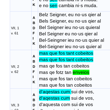
K
e no
sen
cambia ni·s muda.
Belz Seigner, eu no·us qier al
A
Bels Seigner, eu no·us qier al
B
Bel Seigner ieu no·us quieral
VII, 1
D
v. 61
F
Bel Seigner eu no·us qier al
I
Bel-Seingner ieu no·us quier al
K
Bel-Seigner ieu no·us quier al
mas que fos tant cobeitos
A
mas que fos tant cobeitos
B
mas qe fos tan cobeitos
VII, 2
D
v. 62
F
mas qe fotz tan
enveios
I
mas que fos tan cobeitos
K
mas que fos tan cobeitos
d'aqestas cum
sui de vos,
A
d'aqestas cum
sui de vos,
B
d'aquesta com sui de vos
VII, 3
D