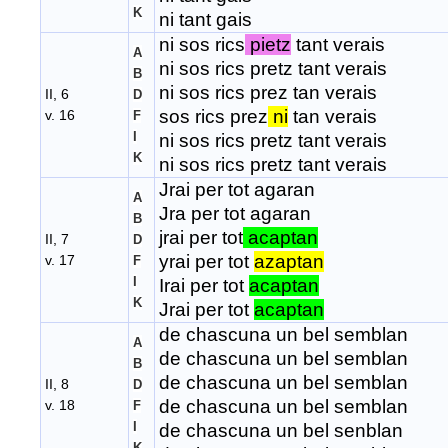
K
ni tant gais
ni sos rics
pietz
tant verais
A
ni sos rics pretz tant verais
B
ni sos rics prez tan verais
II, 6
D
sos rics prez
ni
tan verais
v. 16
F
I
ni sos rics pretz tant verais
K
ni sos rics pretz tant verais
Jrai per tot agaran
A
Jra per tot agaran
B
jrai per tot
acaptan
II, 7
D
yrai per tot
azaptan
v. 17
F
I
Irai per tot
acaptan
K
Jrai per tot
acaptan
de chascuna un bel semblan
A
de chascuna un bel semblan
B
de chascuna un bel semblan
II, 8
D
de chascuna un bel semblan
v. 18
F
I
de chascuna un bel senblan
K