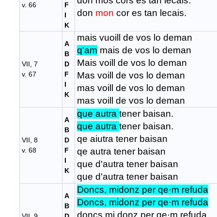
don mos cors es tan lecais.
v. 66
F
don
mon
cor es tan lecais.
I
K
mais vuoill de vos lo deman
A
q'am
mais de vos lo deman
B
Mais voill de vos lo deman
VII, 7
D
v. 67
F
Mas voill de vos lo deman
I
mas voill de vos lo deman
K
mas voill de vos lo deman
que autra
tener baisan.
A
que autra
tener baisan.
B
qe aiutra tener baisan
VII, 8
D
v. 68
F
qe autra tener baisan
I
que d'autra tener baisan
K
que d'autra tener baisan
Doncs, midonz per qe·m refuda
A
Doncs, midonz per qe·m refuda
B
doncs mi donz per qe·m refuda
VII, 9
D