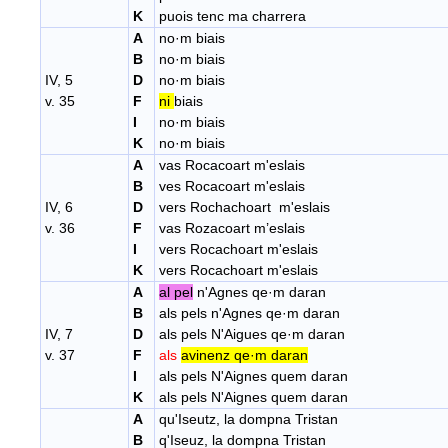
K
puois tenc ma charrera
A
no·m biais
B
no·m biais
IV, 5
D
no·m biais
v. 35
F
ni
biais
I
no·m biais
K
no·m biais
A
vas Rocacoart m'eslais
B
ves Rocacoart m'eslais
IV, 6
D
vers Rochachoart m'eslais
v. 36
F
vas Rozacoart m’eslais
I
vers Rocachoart m'eslais
K
vers Rocachoart m'eslais
A
al pel
n'Agnes qe·m daran
B
als pels n'Agnes qe·m daran
IV, 7
D
als pels N'Aigues qe·m daran
v. 37
F
als
avinenz qe·m daran
I
als pels N'Aignes quem daran
K
als pels N'Aignes quem daran
A
qu'Iseutz, la dompna Tristan
B
q'Iseuz, la dompna Tristan