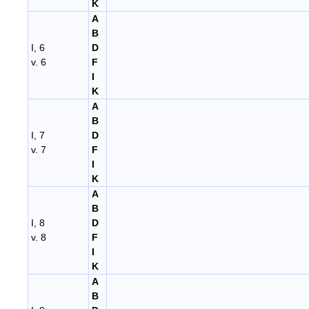
K
A
B
I, 6
D
v. 6
F
I
K
A
B
I, 7
D
v. 7
F
I
K
A
B
I, 8
D
v. 8
F
I
K
A
B