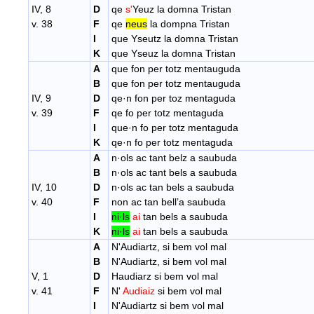
IV, 8
D
qe
s'
Yeuz la domna Tristan
v. 38
F
qe
neus
la dompna Tristan
I
que Yseutz la domna Tristan
K
que Yseuz la domna Tristan
A
que fon per totz mentauguda
B
que fon per totz mentauguda
IV, 9
D
qe·n fon per toz mentaguda
v. 39
F
qe fo per totz mentaguda
I
que·n fo per totz mentaguda
K
qe·n fo per totz mentaguda
A
n·ols ac tant belz a saubuda
B
n·ols ac tant bels a saubuda
IV, 10
D
n·ols ac tan bels a saubuda
v. 40
F
non ac tan bell’a saubuda
I
ni·ls
ai
tan bels a saubuda
K
ni·ls
ai
tan bels a saubuda
A
N'Audiartz, si bem vol mal
B
N'Audiartz, si bem vol mal
V, 1
D
Haudiarz si bem vol mal
v. 41
F
N'
Audiaiz
si bem vol mal
I
N'Audiartz si bem vol mal