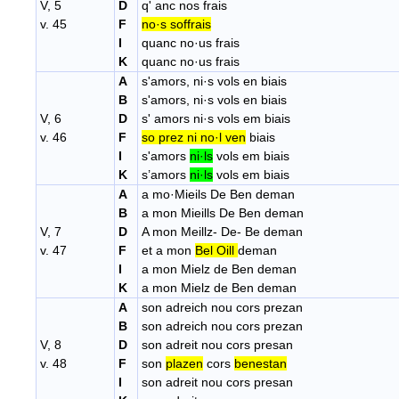
V, 5
D
q' anc nos frais
v. 45
F
no·s soffrais
I
quanc no·us frais
K
quanc no·us frais
A
s'amors, ni·s vols en biais
B
s'amors, ni·s vols en biais
V, 6
D
s' amors ni·s vols em biais
v. 46
F
so prez ni no·l ven
biais
I
s'amors
ni·ls
vols em biais
K
s’amors
ni·ls
vols em biais
A
a mo·Mieils De Ben deman
B
a mon Mieills De Ben deman
V, 7
D
A mon Meillz- De- Be deman
v. 47
F
et a mon
Bel Oill
deman
I
a mon Mielz de Ben deman
K
a mon Mielz de Ben deman
A
son adreich nou cors prezan
B
son adreich nou cors prezan
V, 8
D
son adreit nou cors presan
v. 48
F
son
plazen
cors
benestan
I
son adreit nou cors presan