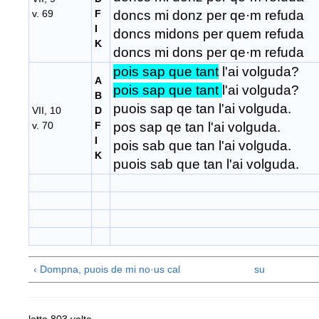
v. 69
F
doncs mi donz per qe
·m refuda
I
doncs midons per quem refuda
K
doncs mi dons per qe
·m refuda
pois sap que tant
l'ai volguda?
A
pois sap que tant
l'ai volguda?
B
puois sap qe tan l'ai volguda.
VII, 10
D
v. 70
F
pos sap qe tan l'ai volguda.
I
pois sab que tan l'ai volguda.
K
puois sab que tan l'ai volguda.
‹ Dompna, puois de mi no·us cal
su