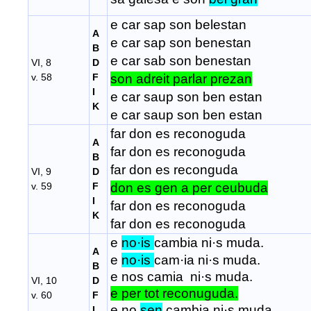
e car sap son belestan
A
e car sap son benestan
B
e car sab son benestan
VI, 8
D
v. 58
F
son adreit parlar prezan
I
e car saup son ben estan
K
e car saup son ben estan
far don es reconoguda
A
far don es reconoguda
B
far don es reconguda
VI, 9
D
v. 59
F
don es gen a per ceubuda
I
far don es reconoguda
K
far don es reconoguda
e
no·is
cambia ni·s muda.
A
e
no·is
cam·ia ni·s muda.
B
e nos camia
ni·s muda.
VI, 10
D
e per tot reconuguda.
v. 60
F
e no
sen
cambia ni·s muda.
I