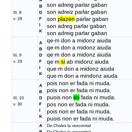
A
son adreig parlar gaban
B
son adreiz parlar gaban
III, 8
D
son
plazen
parlar gaban
v. 28
F
I
son adreg parlar gaban
K
son adreig parlar gaban
qe∙m don a midonz aiuda
A
qe∙m don a midonz aiuda
B
qe∙m don a midonz aiuda
III, 9
D
qe∙m
si
ab midonz aiuda
v. 29
F
I
que∙m don a midonz aiuda
K
que∙m don a mindonz aiuda
pois non er fada ni muda.
A
pois non er fada ni muda.
B
puois non
es
fada ni muda.
III, 10
D
pos non er fada ni muda.
v. 30
F
I
pois non er fada ni muda.
K
puois non er fada ni muda.
A
De Chales la vescomtal
B
De Chales la vescomtal