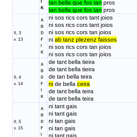
I
tan bella que fos tan
pros
K
tan bella que fos tan
pros
ni sos rics cors tant joios
A
ni sos rics cors tant joios
B
ni sos rics cors tan joios
II, 3
D
ni
ab tanz plezenz faissos
v. 13
F
I
ni sos rics cors tan joios
K
ni sos rics cors tan joios
de tant bella tieira
A
de tant bella tieira
B
de tan bella teira
II, 4
D
ni
de bella
ceira
v. 14
F
I
de tant bella teira
K
de tant bella teira
ni tant gais
A
ni tant gais
B
ni tan gais
II, 5
D
ni tan gais
v. 15
F
I
ni tant gais