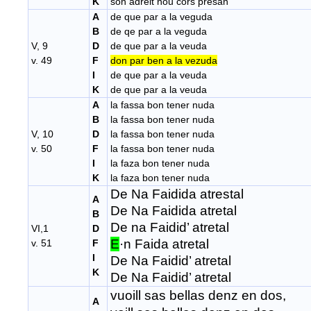
K
son adreit nou cors presan
A
de que par a la veguda
B
de qe par a la veguda
V, 9
D
de que par a la veuda
v. 49
F
don par ben a la vezuda
I
de que par a la veuda
K
de que par a la veuda
A
la fassa bon tener nuda
B
la fassa bon tener nuda
V, 10
D
la fassa bon tener nuda
v. 50
F
la fassa bon tener nuda
I
la faza bon tener nuda
K
la faza bon tener nuda
De Na Faidida atrestal
A
De Na Faidida atretal
B
De na Faidid’ atretal
VI,1
D
E
·n Faida atretal
v. 51
F
I
De Na Faidid’ atretal
K
De Na Faidid’ atretal
vuoill sas bellas denz en dos,
A