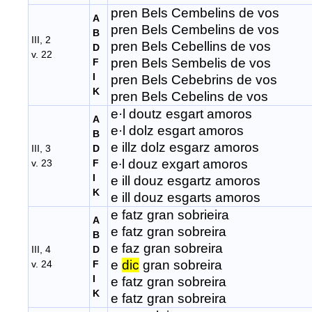
pren Bels Cembelins de vos
A
pren Bels Cembelins de vos
B
III, 2
pren Bels Cebellins de vos
D
v. 22
pren Bels Sembelis de vos
F
I
pren Bels Cebebrins de vos
K
pren Bels Cebelins de vos
e·l doutz esgart amoros
A
e·l dolz esgart amoros
B
e illz dolz esgarz amoros
III, 3
D
e∙l douz exgart amoros
v. 23
F
I
e ill douz esgartz amoros
K
e ill douz esgarts amoros
e fatz gran sobrieira
A
e fatz gran sobreira
B
e faz gran sobreira
III, 4
D
e
dic
gran sobreira
v. 24
F
I
e fatz gran sobreira
K
e fatz gran sobreira