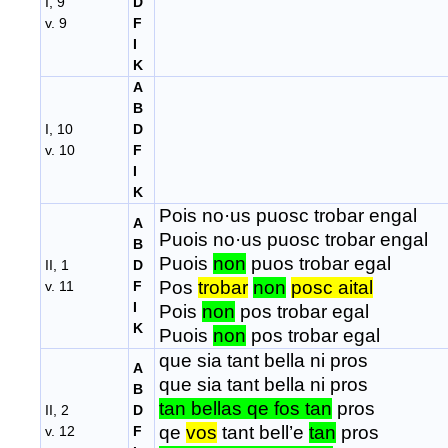
I, 9
D
v. 9
F
I
K
A
B
I, 10
D
v. 10
F
I
K
Pois no·us puosc trobar engal
A
Puois no·us puosc trobar engal
B
Puois
non
puos trobar egal
II, 1
D
Pos
trobar
non
posc aital
v. 11
F
I
Pois
non
pos trobar egal
K
Puois
non
pos trobar egal
que sia tant bella ni pros
A
que sia tant bella ni pros
B
tan bellas qe fos tan
pros
II, 2
D
qe
vos
tant bell’e
tan
pros
v. 12
F