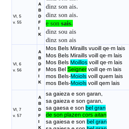
A
dinz son ais.
B
dinz son ais.
VI, 5
D
v. 55
F
e son 
sais
.
I
dinz sou ais
K
dinz son ais
Mos Bels Miraills vuoill qe·m lais
A
Mos Bels Miraills voill qe·m lais
B
Mos Bels
Moillos
voill qe·m lais
VI, 6
D
Mos Bel
Seigner
voill qe·m lais
v. 56
F
mos Bels-
Moiols
voill quem lais
I
K
mos Bels-
Moiols
voill qem lais
sa gaieza e son garan,
A
sa gaieza e son garan,
B
sa gaesa e son
bel gran
VI, 7
D
de son plazen cors aitan
v. 57
F
sa gaiesa e son
bel gran
I
K
sa gaiesa e son
bel gran