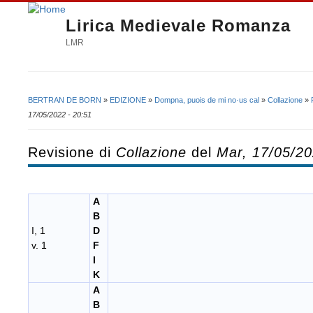
Lirica Medievale Romanza
LMR
BERTRAN DE BORN
»
EDIZIONE
»
Dompna, puois de mi no·us cal
»
Collazione
»
Tu sei qui
17/05/2022 - 20:51
Revisione di
Collazione
del
Mar, 17/05/20
A
B
I, 1
D
v. 1
F
I
K
A
B