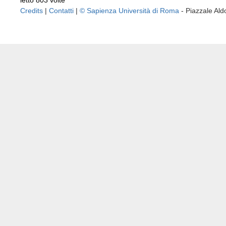
letto 803 volte
Credits
|
Contatti
|
© Sapienza Università di Roma
- Piazzale A