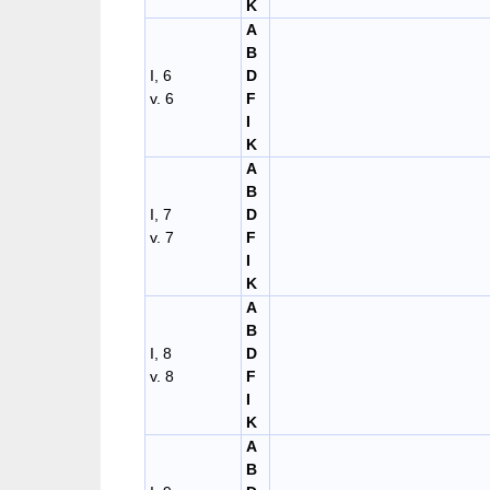
K
A
B
I, 6
D
v. 6
F
I
K
A
B
I, 7
D
v. 7
F
I
K
A
B
I, 8
D
v. 8
F
I
K
A
B