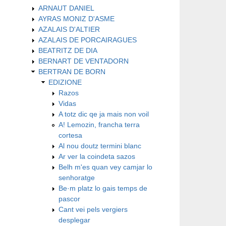
ARNAUT DANIEL
AYRAS MONIZ D'ASME
AZALAIS D'ALTIER
AZALAIS DE PORCAIRAGUES
BEATRITZ DE DIA
BERNART DE VENTADORN
BERTRAN DE BORN
EDIZIONE
Razos
Vidas
A totz dic qe ja mais non voil
A! Lemozin, francha terra
cortesa
Al nou doutz termini blanc
Ar ver la coindeta sazos
Belh m'es quan vey camjar lo
senhoratge
Be·m platz lo gais temps de
pascor
Cant vei pels vergiers
desplegar