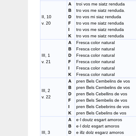
A
troi vos me siatz renduda
B
tro vos me siatz renduda.
II, 10
D
tro vos mi siaz renduda
v. 20
F
tro vos me siatz renduda
I
tro vos me siatz renduda
K
tro vos me siatz renduda
A
Fresca color natural
B
Fresca color natural
III, 1
D
Fresca color natural
v. 21
F
Fresca color natural
I
Fresca color natural
K
Fresca color natural
A
pren Bels Cembelins de vos
B
pren Bels Cembelins de vos
III, 2
D
pren Bels Cebellins de vos
v. 22
F
pren Bels Sembelis de vos
I
pren Bels Cebebrins de vos
K
pren Bels Cebelins de vos
A
e·l doutz esgart amoros
B
e·l dolz esgart amoros
III, 3
D
e illz dolz esgarz amoros