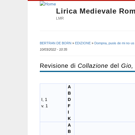
Lirica Medievale Ro
LMR
BERTRAN DE BORN
»
EDIZIONE
»
Dompna, puois de mi no·us 
Tu sei qui
10/03/2022 - 10:35
Revisione di
Collazione
del
Gio,
A
B
I, 1
D
v. 1
F
I
K
A
B