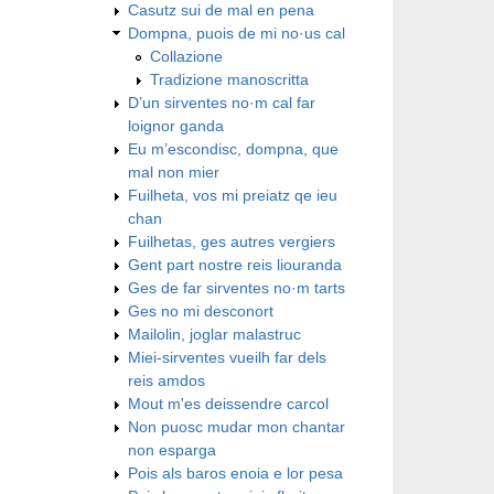
Casutz sui de mal en pena
Dompna, puois de mi no·us cal
Collazione
Tradizione manoscritta
D’un sirventes no·m cal far
loignor ganda
Eu m’escondisc, dompna, que
mal non mier
Fuilheta, vos mi preiatz qe ieu
chan
Fuilhetas, ges autres vergiers
Gent part nostre reis liouranda
Ges de far sirventes no·m tarts
Ges no mi desconort
Mailolin, joglar malastruc
Miei-sirventes vueilh far dels
reis amdos
Mout m'es deissendre carcol
Non puosc mudar mon chantar
non esparga
Pois als baros enoia e lor pesa