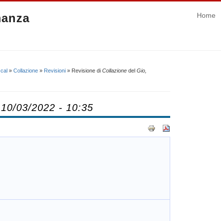
manza
Home
cal
»
Collazione
»
Revisioni
» Revisione di
Collazione
del
Gio,
 10/03/2022 - 10:35