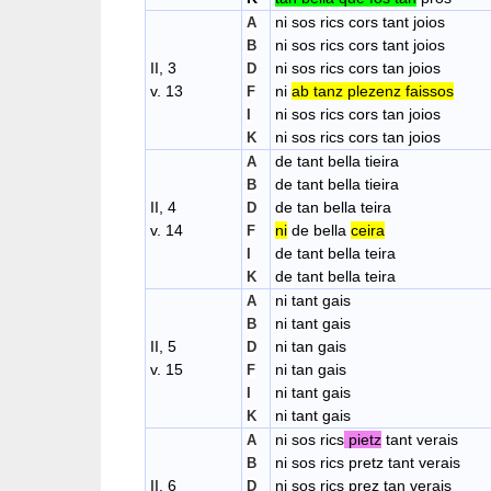
ni sos rics cors tant joios
A
ni sos rics cors tant joios
B
II, 3
ni sos rics cors tan joios
D
v. 13
ni
ab tanz plezenz faissos
F
ni sos rics cors tan joios
I
ni sos rics cors tan joios
K
de tant bella tieira
A
de tant bella tieira
B
II, 4
de tan bella teira
D
v. 14
ni
de bella
ceira
F
de tant bella teira
I
de tant bella teira
K
ni tant gais
A
ni tant gais
B
II, 5
ni tan gais
D
v. 15
ni tan gais
F
ni tant gais
I
ni tant gais
K
ni sos rics
pietz
tant verais
A
ni sos rics pretz tant verais
B
II, 6
ni sos rics prez tan verais
D