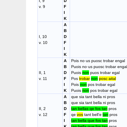
I, 9
D
v. 9
F
I
K
A
B
I, 10
D
v. 10
F
I
K
A
Pois no·us puosc trobar engal
B
Puois no·us puosc trobar enga
II, 1
D
Puois
non
puos trobar egal
v. 11
F
Pos
trobar
non
posc aital
I
Pois
non
pos trobar egal
K
Puois
non
pos trobar egal
A
que sia tant bella ni pros
B
que sia tant bella ni pros
II, 2
D
tan bellas qe fos tan
pros
v. 12
F
qe
vos
tant bell’e
tan
pros
I
tan bella que fos tan
pros
K
tan bella que fos tan
pros