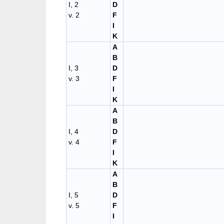
I, 2
D
v. 2
F
I
K
A
B
I, 3
D
v. 3
F
I
K
A
B
I, 4
D
v. 4
F
I
K
A
B
I, 5
D
v. 5
F
I