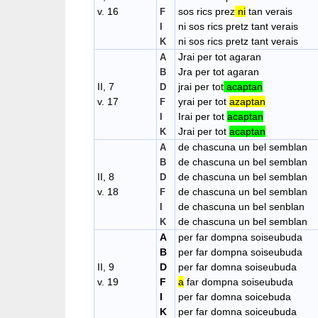
v. 16
sos rics prez
ni
tan verais
F
ni sos rics pretz tant verais
I
ni sos rics pretz tant verais
K
Jrai per tot agaran
A
Jra per tot agaran
B
II, 7
jrai per tot
acaptan
D
v. 17
yrai per tot
azaptan
F
Irai per tot
acaptan
I
Jrai per tot
acaptan
K
de chascuna un bel semblan
A
de chascuna un bel semblan
B
II, 8
de chascuna un bel semblan
D
v. 18
de chascuna un bel semblan
F
de chascuna un bel senblan
I
de chascuna un bel semblan
K
A
per far dompna soiseubuda
B
per far dompna soiseubuda
II, 9
D
per far domna soiseubuda
v. 19
F
a
far dompna soiseubuda
I
per far domna soicebuda
K
per far domna soiceubuda