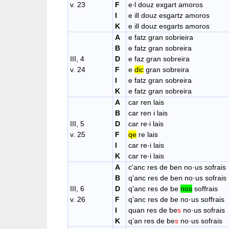
v. 23
F
e∙l douz exgart amoros
I
e ill douz esgartz amoros
K
e ill douz esgarts amoros
A
e fatz gran sobrieira
B
e fatz gran sobreira
III, 4
D
e faz gran sobreira
v. 24
F
e
dic
gran sobreira
I
e fatz gran sobreira
K
e fatz gran sobreira
A
car ren lais
B
car ren i lais
III, 5
D
car re∙i lais
v. 25
F
qe
re lais
I
car re·i lais
K
car re·i lais
A
c'anc res de ben no·us sofrais
B
q'anc res de ben no·us sofrais
III, 6
D
q'anc res de be
nos
soffrais
v. 26
F
q'anc res de be no·us soffrais
I
quan res de be
s
no·us sofrais
K
q’an res de be
s
no·us sofrais